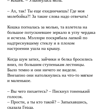
– Кошек. – Улыбнулась моль.
– Ах, так! Ты еще ехидничаешь! Где моя
молебойка?! За такие слова надо отвечать!
Кошка погналась за молью, та взлетела на
большое потускневшее зеркало в углу чердака
и исчезла. Мэллори поскрябала лапкой по
надтреснувшему стеклу и в плохом
настроении ушла на крышу.
Когда шум затих, зайчики и белка бросились
вниз, по большим ступенькам лестницы.
Было темно и они ничего не видели.
Внезапно они натолкнулись на что-то мягкое
и маленькое.
– Вы чего пихаетесь? – Пискнул тоненький
голосок.
– Прости, а ты кто такой? – Запыхавшись,
сказала Герда.