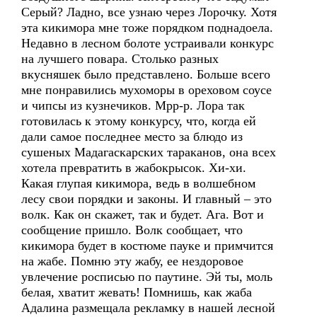
Серый? Ладно, все узнаю через Лорочку. Хотя
эта кикимора мне тоже порядком поднадоела.
Недавно в лесном болоте устраивали конкурс
на лучшего повара. Столько разных
вкусняшек было представлено. Больше всего
мне понравились мухоморы в ореховом соусе
и чипсы из кузнечиков. Мрр-р. Лора так
готовилась к этому конкурсу, что, когда ей
дали самое последнее место за блюдо из
сушеных Мадагаскарских тараканов, она всех
хотела превратить в жабокрысок. Хи-хи.
Какая глупая кикимора, ведь в волшебном
лесу свои порядки и законы. И главный – это
волк. Как он скажет, так и будет. Ага. Вот и
сообщение пришло. Волк сообщает, что
кикимора будет в костюме пауке и примчится
на жабе. Помню эту жабу, ее нездоровое
увлечение росписью по паутине. Эй ты, моль
белая, хватит жевать! Помнишь, как жаба
Адалина размещала рекламку в нашей лесной