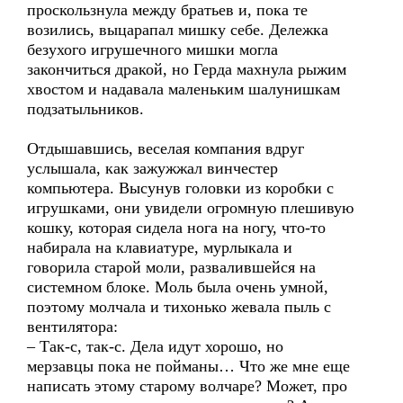
проскользнула между братьев и, пока те
возились, выцарапал мишку себе. Дележка
безухого игрушечного мишки могла
закончиться дракой, но Герда махнула рыжим
хвостом и надавала маленьким шалунишкам
подзатыльников.
Отдышавшись, веселая компания вдруг
услышала, как зажужжал винчестер
компьютера. Высунув головки из коробки с
игрушками, они увидели огромную плешивую
кошку, которая сидела нога на ногу, что-то
набирала на клавиатуре, мурлыкала и
говорила старой моли, развалившейся на
системном блоке. Моль была очень умной,
поэтому молчала и тихонько жевала пыль с
вентилятора:
– Так-с, так-с. Дела идут хорошо, но
мерзавцы пока не пойманы… Что же мне еще
написать этому старому волчаре? Может, про