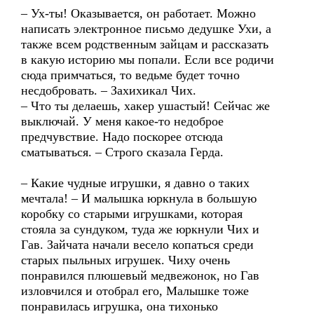
– Ух-ты! Оказывается, он работает. Можно
написать электронное письмо дедушке Ухи, а
также всем родственным зайцам и рассказать
в какую историю мы попали. Если все родичи
сюда примчаться, то ведьме будет точно
несдобровать. – Захихикал Чих.
– Что ты делаешь, хакер ушастый! Сейчас же
выключай. У меня какое-то недоброе
предчувствие. Надо поскорее отсюда
сматываться. – Строго сказала Герда.
– Какие чудные игрушки, я давно о таких
мечтала! – И малышка юркнула в большую
коробку со старыми игрушками, которая
стояла за сундуком, туда же юркнули Чих и
Гав. Зайчата начали весело копаться среди
старых пыльных игрушек. Чиху очень
понравился плюшевый медвежонок, но Гав
изловчился и отобрал его, Малышке тоже
понравилась игрушка, она тихонько