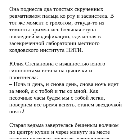
Она поднесла два толстых скрученных
ревматизмом пальца ко рту и засвистела. В
тот же момент с грохотом, откуда-то из
темноты примчалась большая ступа
последней модификации, сделанная в
засекреченной лаборатории местного
колдовского института НИТИ.
Юлия Степановна с изящностью юного
гиппопотама встала на цыпочки и
произнесла:
– Ночь и день, и снова день, снова ночь идет
за мной, я с тобой и ты со мной. Как
песочные часы будем мы с тобой легки,
повернем все время вспять, станем звездочкой
опять!
Старая ведьма завертелась бешеным волчком
по центру кухни и через минуту на месте
старухи оказалась молодая, черноволосая