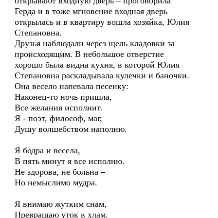
открывают входную дверь – проговорила
Герда и в тоже мгновение входная дверь
открылась и в квартиру вошла хозяйка, Юлия
Степановна.
Друзья наблюдали через щель кладовки за
происходящим. В небольшое отверстие
хорошо была видна кухня, в которой Юлия
Степановна раскладывала кулечки и баночки.
Она весело напевала песенку:
Наконец-то ночь пришла,
Все желания исполнит.
Я - поэт, философ, маг,
Душу волшебством наполню.
Я бодра и весела,
В пять минут я все исполню.
Не здорова, не больна –
Но немыслимо мудра.
Я внимаю жутким снам,
Превращаю уток в хлам.