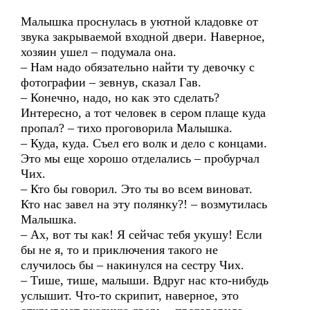
Малышка проснулась в уютной кладовке от
звука закрываемой входной двери. Наверное,
хозяин ушел – подумала она.
– Нам надо обязательно найти ту девочку с
фотографии – зевнув, сказал Гав.
– Конечно, надо, но как это сделать?
Интересно, а тот человек в сером плаще куда
пропал? – тихо проговорила Малышка.
– Куда, куда. Съел его волк и дело с концами.
Это мы еще хорошо отделались – пробурчал
Чих.
– Кто бы говорил. Это ты во всем виноват.
Кто нас завел на эту полянку?! – возмутилась
Малышка.
– Ах, вот ты как! Я сейчас тебя укушу! Если
бы не я, то и приключения такого не
случилось бы – накинулся на сестру Чих.
– Тише, тише, малыши. Вдруг нас кто-нибудь
услышит. Что-то скрипит, наверное, это