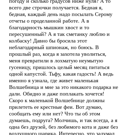
погоду и сколько градусов ниже нуля? А то
всего две строчки получается. Бедная я,
бедная, каждый день надо посылать Серому
отчеты о проделанной работе. А в
благодарность мышкин хвост и то
пересушенный? А я так сметанку люблю и
колбаску! Давно бы бросила этот
неблагодарный шпионаж, но боюсь. В
прошлый раз, когда я захотела уволиться,
меня превратили в лохматую неумытую
гусеницу, пришлось целый месяц питаться
одной капустой. Тьфу, какая гадость! А ведь
именно я узнала, где живет маленькая
Волшебница и мне за это никакого подарка не
дали. Обидно и даже поплакать хочется!
Скоро к маленькой Волшебнице должны
прилететь ее крестные феи. Вот думаю,
сообщать ему или нет? Что ты об этом
думаешь, подруга? Молчишь, и так всегда, а я
одна без друзей, без любимого кота и даже без
воздушного шарика. Интересно, что задумал