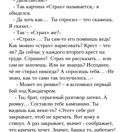
- Дилетантам!-
- Так картина «Страх» называется,- я
обиделся.
- Да хоть как… Ты спросил – что скажешь.
Я сказал.-
- Так – «Страх» же?-
- «Страх»…. Ты сам-то его помнишь ведь!
Как можно «страх» нарисовать? Крест – что
ли? Да сейчас у каждого второго крест на
груди. Страшно? Страх не рассказать… или
сам не захочешь. Или не знаешь? Исподнее,
чё не стирал никогда? А спросишь тебя… -Не
знаю, как то само так получилось…-
- Может по рюмке? – я вспомнил первый
бой под Кандагаром.
- Ты, брат, серьезный разговор затеял. А
рюмку… Составлю тебе кампанию. Ты
видишь как веки-то? «Этот» себе рот
закрывает, чтоб не кричать. Вот кожу и
стянул. А раз закрывает, значит - соображает,
что кричать хочет. Значит, башка то, работает!