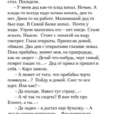
стол. Посидели.
- У меня дед как-то клад копал. Ночью. А
клады то всегда надо ночью копать, дня то
нет. Днем то на работе. Мальчишкой дед то
был еще. В Сивой Балке копал. Почти у
воды. Утром хватились его – нет нигде. Стали
искать. Нашли. Стоит с лопатой на воду
смотрит. Глаза открыты. Принесли домой,
обмыли. Два дня с открытыми глазами лежал.
Пока прабабка, значит моя, на прапрадеда,
как не заорет – Делай что-нибудь, черт сивый,
помрет пацан то…- Дед от крика и пришел в
себя. – Карл замолк.
- А может от того, что прабабка черта
помянула…? Пойду я домой. Снег то все
идет. Или как? –
- Да посиди. Навел тут страху…-
- А чё так то сидеть? Я вон тебе про
Египет, а ты…-
- Да ладно – я достал еще бутылку. – А
дед то потом нормально… Все нормально