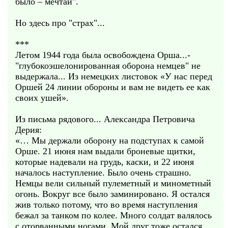
было – мечтай".
Но здесь про "страх"...
***
Летом 1944 года была освобождена Орша...-
"глубокоэшелонированная оборона немцев" не
выдержала... Из немецких листовок «У нас перед
Оршей 24 линии обороны и вам не видеть ее как
своих ушей».
Из письма рядового... Александра Петровича
Дерия:
«… Мы держали оборону на подступах к самой
Орше. 21 июня нам выдали броневые щитки,
которые надевали на грудь, каски, и 22 июня
началось наступление. Было очень страшно.
Немцы вели сильный пулеметный и минометный
огонь. Вокруг все было заминировано. Я остался
жив только потому, что во время наступления
бежал за танком по колее. Много солдат валялось
с оторванными ногами. Мой друг тоже остался