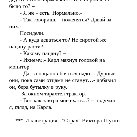
было то? –
- Я же - есть. Нормально.-
- Так говоришь – поженятся? Давай за
них.-
Посидели.
- А куда деваться то? Не сиротой же
пацану расти?-
- Какому пацану? –
- Ихнему..- Карл махнул головой на
монитор.
- Да, за пацанов бояться надо… Дурные
они, пока сами отцами не станут…- добавил
он, беря бутылку в руку.
За окном тарахтел трактор.
- Вот как завтра мне ехать...? – подумал
я, глядя, на Карла.
*** Иллюстрация - "Страх" Виктора Шутки