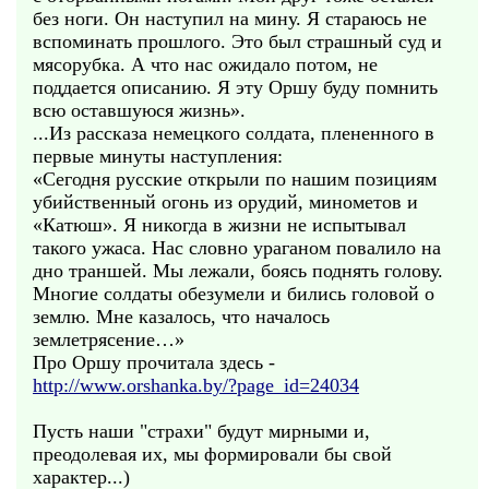
без ноги. Он наступил на мину. Я стараюсь не
вспоминать прошлого. Это был страшный суд и
мясорубка. А что нас ожидало потом, не
поддается описанию. Я эту Оршу буду помнить
всю оставшуюся жизнь».
...Из рассказа немецкого солдата, плененного в
первые минуты наступления:
«Сегодня русские открыли по нашим позициям
убийственный огонь из орудий, минометов и
«Катюш». Я никогда в жизни не испытывал
такого ужаса. Нас словно ураганом повалило на
дно траншей. Мы лежали, боясь поднять голову.
Многие солдаты обезумели и бились головой о
землю. Мне казалось, что началось
землетрясение…»
Про Оршу прочитала здесь -
http://www.orshanka.by/?page_id=24034
Пусть наши "страхи" будут мирными и,
преодолевая их, мы формировали бы свой
характер...)