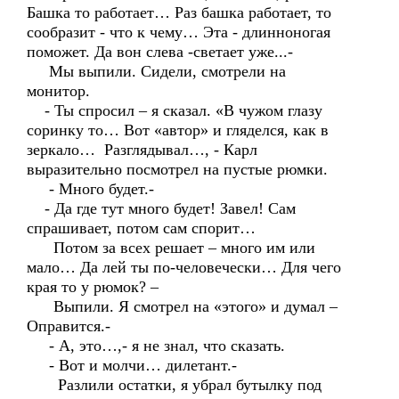
Башка то работает… Раз башка работает, то
сообразит - что к чему… Эта - длинноногая
поможет. Да вон слева -светает уже...-
Мы выпили. Сидели, смотрели на
монитор.
- Ты спросил – я сказал. «В чужом глазу
соринку то… Вот «автор» и гляделся, как в
зеркало… Разглядывал…, - Карл
выразительно посмотрел на пустые рюмки.
- Много будет.-
- Да где тут много будет! Завел! Сам
спрашивает, потом сам спорит…
Потом за всех решает – много им или
мало… Да лей ты по-человечески… Для чего
края то у рюмок? –
Выпили. Я смотрел на «этого» и думал –
Оправится.-
- А, это…,- я не знал, что сказать.
- Вот и молчи… дилетант.-
Разлили остатки, я убрал бутылку под