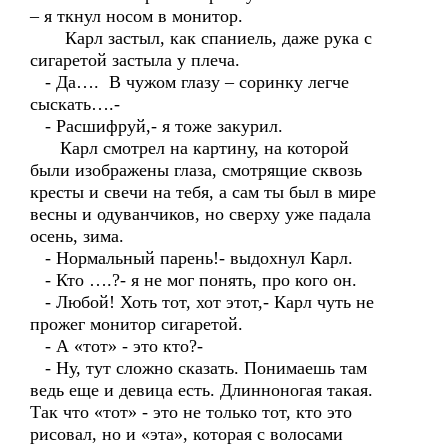
– я ткнул носом в монитор.
Карл застыл, как спаниель, даже рука с
сигаретой застыла у плеча.
- Да…. В чужом глазу – соринку легче
сыскать….-
- Расшифруй,- я тоже закурил.
Карл смотрел на картину, на которой
были изображены глаза, смотрящие сквозь
кресты и свечи на тебя, а сам ты был в мире
весны и одуванчиков, но сверху уже падала
осень, зима.
- Нормальный парень!- выдохнул Карл.
- Кто ….?- я не мог понять, про кого он.
- Любой! Хоть тот, хот этот,- Карл чуть не
прожег монитор сигаретой.
- А «тот» - это кто?-
- Ну, тут сложно сказать. Понимаешь там
ведь еще и девица есть. Длинноногая такая.
Так что «тот» - это не только тот, кто это
рисовал, но и «эта», которая с волосами