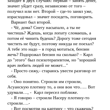
заходит в двух случаях: первый – занять денег,
значит уйдет сразу, независимо от того –
получил или нет. Второй – где-то занял уже,
израсходовал – значит посидеть, поговорить.
Вариант был второй.
- Чё, дома? Снегу насыпало, а ты не
чистишь? Ждешь, когда лопату сломаешь, а
потом её чинить будешь? Дорогу тоже сегодня
чистить не будут, поэтому никуда не поехал?
А тебе это надо – в город мотаться, бензин
жечь? Подорожал бензин на сколько? – Карл
до "этого" был психотерапевтом, но "хороший
врач любить людей не может..."
- Просто сижу,- стараюсь увести разговор от
себя.
- Оно понятно. Строили им строили,
Асуанскую плотину то, а они вон что….. Вот
удумали…, - Карл пересел поближе.
- Я говорю – строили Насеру плотину-то
строили….-
- Вот посмотри на картину – что скажешь?