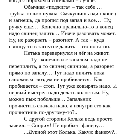
когда с порохом и спичками – лучше.
Обычная «поджига» – так себе …
трубка только нужна. Смякушишь один конец
и загнешь, да пропил под запал и все… Ну,
ручку еще… Конечно правильно-то в конец
надо свинец залить… Иначе разорвать может.
Ну, не разорвать – разогнет. А так – куда
свинцу-то в загнутое давить – это понятно.
Петька перевернулся и лёг на живот.
–...Тут конечно и с запалом надо не
перепилить, а то свинец свинцом, а разорвет
прямо по запалу… Тут надо пилить пока
сапожным гвоздем не пробивается. Как
пробивается – стоп. Тут уже ковырять надо. И
первый выстрел надо делать холостым. Ну,
можно пыж побольше… Запальник
прочистить сначала надо, а изнутри его как
прочистишь по-другому-то?..
С другой стороны Колька ведь просто
заявил: – Спорим! Не пробьет фанеру…
...Дурной этот Колька. Какую фанеру?..