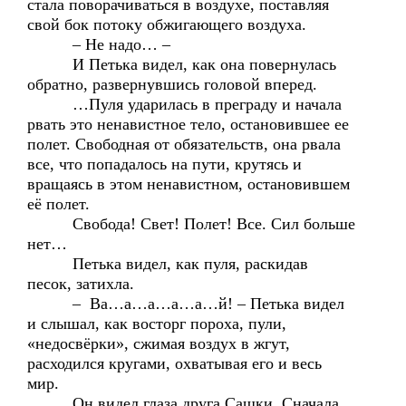
стала поворачиваться в воздухе, поставляя
свой бок потоку обжигающего воздуха.
– Не надо… –
И Петька видел, как она повернулась
обратно, развернувшись головой вперед.
…Пуля ударилась в преграду и начала
рвать это ненавистное тело, остановившее ее
полет. Свободная от обязательств, она рвала
все, что попадалось на пути, крутясь и
вращаясь в этом ненавистном, остановившем
её полет.
Свобода! Свет! Полет! Все. Сил больше
нет…
Петька видел, как пуля, раскидав
песок, затихла.
– Ва…а…а…а…а…й! – Петька видел
и слышал, как восторг пороха, пули,
«недосвёрки», сжимая воздух в жгут,
расходился кругами, охватывая его и весь
мир.
Он видел глаза друга Сашки. Сначала