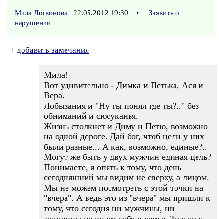
Мила Логвинова
22.05.2012 19:30
•
Заявить о
нарушении
+
добавить замечания
Мила!
Вот удивительно - Димка и Петька, Ася и
Вера.
Лобызания и "Ну ты понял где ты?.." без
обниманий и сюсуканья.
Жизнь столкнет и Диму и Петю, возможно
на одной дороге. Дай бог, чтоб цели у них
были разные... А как, возможно, единые?..
Могут же быть у двух мужчин единая цель?
Понимаете, я опять к тому, что день
сегодняшний мы видим не сверху, а лицом.
Мы не можем посмотреть с этой точки на
"вчера". А ведь это из "вчера" мы пришли к
тому, что сегодня ни мужчины, ни
женщины не видят себя в семье. Только к