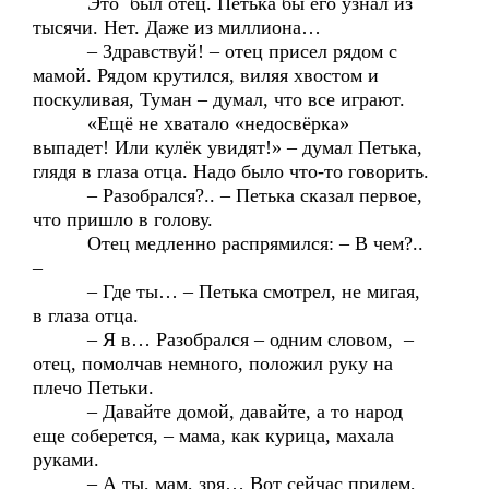
Это был отец. Петька бы его узнал из
тысячи. Нет. Даже из миллиона…
– Здравствуй! – отец присел рядом с
мамой. Рядом крутился, виляя хвостом и
поскуливая, Туман – думал, что все играют.
«Ещё не хватало «недосвёрка»
выпадет! Или кулёк увидят!» – думал Петька,
глядя в глаза отца. Надо было что-то говорить.
– Разобрался?.. – Петька сказал первое,
что пришло в голову.
Отец медленно распрямился: – В чем?..
–
– Где ты… – Петька смотрел, не мигая,
в глаза отца.
– Я в… Разобрался – одним словом, –
отец, помолчав немного, положил руку на
плечо Петьки.
– Давайте домой, давайте, а то народ
еще соберется, – мама, как курица, махала
руками.
– А ты, мам, зря… Вот сейчас придем,