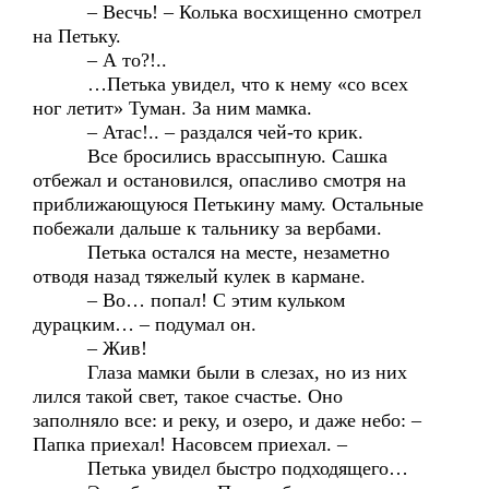
– Весчь! – Колька восхищенно смотрел
на Петьку.
– А то?!..
…Петька увидел, что к нему «со всех
ног летит» Туман. За ним мамка.
– Атас!.. – раздался чей-то крик.
Все бросились врассыпную. Сашка
отбежал и остановился, опасливо смотря на
приближающуюся Петькину маму. Остальные
побежали дальше к тальнику за вербами.
Петька остался на месте, незаметно
отводя назад тяжелый кулек в кармане.
– Во… попал! С этим кульком
дурацким… – подумал он.
– Жив!
Глаза мамки были в слезах, но из них
лился такой свет, такое счастье. Оно
заполняло все: и реку, и озеро, и даже небо: –
Папка приехал! Насовсем приехал. –
Петька увидел быстро подходящего…