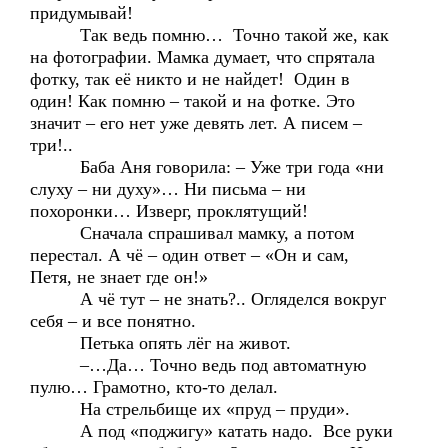
придумывай!
Так ведь помню… Точно такой же, как
на фотографии. Мамка думает, что спрятала
фотку, так её никто и не найдет! Один в
один! Как помню – такой и на фотке. Это
значит – его нет уже девять лет. А писем –
три!..
Баба Аня говорила: – Уже три года «ни
слуху – ни духу»… Ни письма – ни
похоронки… Изверг, проклятущий!
Сначала спрашивал мамку, а потом
перестал. А чё – один ответ – «Он и сам,
Петя, не знает где он!»
А чё тут – не знать?.. Огляделся вокруг
себя – и все понятно.
Петька опять лёг на живот.
–…Да… Точно ведь под автоматную
пулю… Грамотно, кто-то делал.
На стрельбище их «пруд – пруди».
А под «поджигу» катать надо. Все руки