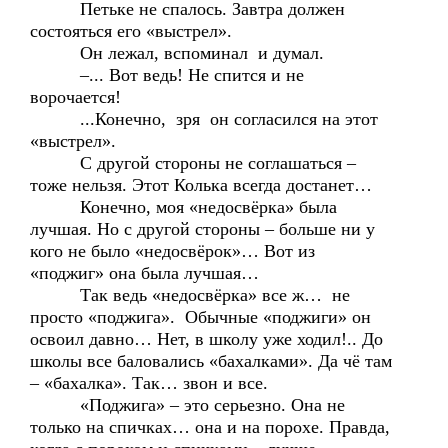
Петьке не спалось. Завтра должен
состояться его «выстрел».
Он лежал, вспоминал и думал.
–... Вот ведь! Не спится и не
ворочается!
...Конечно, зря он согласился на этот
«выстрел».
С другой стороны не соглашаться –
тоже нельзя. Этот Колька всегда достанет…
Конечно, моя «недосвёрка» была
лучшая. Но с другой стороны – больше ни у
кого не было «недосвёрок»… Вот из
«поджиг» она была лучшая…
Так ведь «недосвёрка» все ж… не
просто «поджига». Обычные «поджиги» он
освоил давно… Нет, в школу уже ходил!.. До
школы все баловались «бахалками». Да чё там
– «бахалка». Так… звон и все.
«Поджига» – это серьезно. Она не
только на спичках… она и на порохе. Правда,