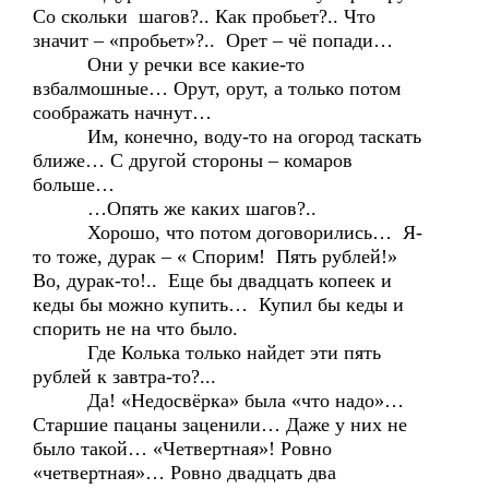
Со скольки шагов?.. Как пробьет?.. Что
значит – «пробьет»?.. Орет – чё попади…
Они у речки все какие-то
взбалмошные… Орут, орут, а только потом
соображать начнут…
Им, конечно, воду-то на огород таскать
ближе… С другой стороны – комаров
больше…
…Опять же каких шагов?..
Хорошо, что потом договорились… Я-
то тоже, дурак – « Спорим! Пять рублей!»
Во, дурак-то!.. Еще бы двадцать копеек и
кеды бы можно купить… Купил бы кеды и
спорить не на что было.
Где Колька только найдет эти пять
рублей к завтра-то?...
Да! «Недосвёрка» была «что надо»…
Старшие пацаны заценили… Даже у них не
было такой… «Четвертная»! Ровно
«четвертная»… Ровно двадцать два