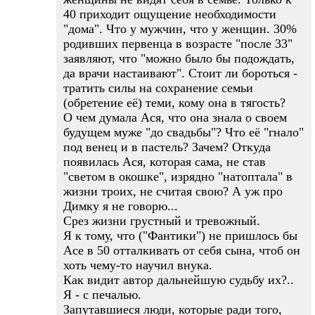
40 приходит ощущение необходимости
"дома". Что у мужчин, что у женщин. 30%
родивших первенца в возрасте "после 33"
заявляют, что "можно было бы подождать,
да врачи настаивают". Стоит ли бороться -
тратить силы на сохранение семьи
(обретение её) теми, кому она в тягость?
О чем думала Ася, что она знала о своем
будущем муже "до свадьбы"? Что её "гнало"
под венец и в пастель? Зачем? Откуда
появилась Ася, которая сама, не став
"светом в окошке", изрядно "натоптала" в
жизни троих, не считая свою? А уж про
Димку я не говорю...
Срез жизни грустный и тревожный.
Я к тому, что ("Фантики") не пришлось бы
Асе в 50 отталкивать от себя сына, чтоб он
хоть чему-то научил внука.
Как видит автор дальнейшую судьбу их?..
Я - с печалью.
Запутавшиеся люди, которые ради того,