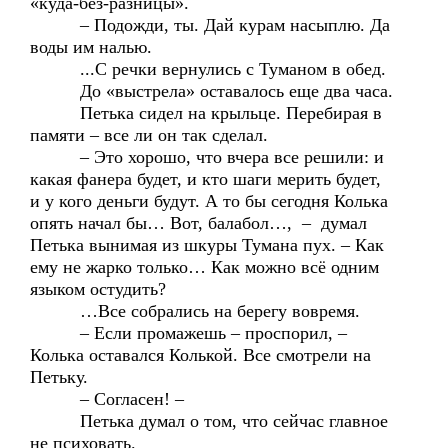
«куда-без-разницы».
– Подожди, ты. Дай курам насыплю. Да
воды им налью.
...С речки вернулись с Туманом в обед.
До «выстрела» оставалось еще два часа.
Петька сидел на крыльце. Перебирая в
памяти – все ли он так сделал.
– Это хорошо, что вчера все решили: и
какая фанера будет, и кто шаги мерить будет,
и у кого деньги будут. А то бы сегодня Колька
опять начал бы… Вот, балабол…, – думал
Петька вынимая из шкуры Тумана пух. – Как
ему не жарко только… Как можно всё одним
языком остудить?
…Все собрались на берегу вовремя.
– Если промажешь – проспорил, –
Колька оставался Колькой. Все смотрели на
Петьку.
– Согласен! –
Петька думал о том, что сейчас главное
не психовать.