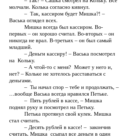
– Так? – Сашка смотрел на Кольку. Все
молчали. Колька согласно кивнул.
– Так, кассиром будет Мишка?! –
Васька оглядел всех.
Мишка всегда был кассиром. Во-
первых – он хорошо считал. Во-вторых – он
никогда не врал. В-третьих – он был самый
младший.
– Деньги кассиру! – Васька посмотрел
на Кольку.
– А чтой-то с меня? Может у него и,
нет? – Кольке не хотелось расставаться с
деньгами.
– Ты начал спор – тебе и продолжать, –
…вообще Васька всегда нравился Петьке.
– Пять рублей в кассе, – Мишка
поднял руку и посмотрел на Петьку.
Петька протянул свой кулек. Мишка
стал считать.
– Десять рублей в кассе! – закончив
считать, Мишка ссыпал все деньги в один