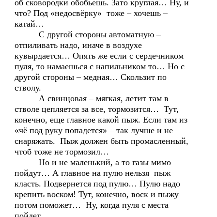
об сковородки обобьешь. Зато круглая… Ну, и
что? Под «недосвёрку» тоже – хочешь –
катай…
С другой стороны автоматную –
отпиливать надо, иначе в воздухе
кувырдается… Опять же если с сердечником
пуля, то намаешься с напильником то… Но с
другой стороны – медная… Скользит по
стволу.
А свинцовая – мягкая, летит там в
стволе цепляется за все, тормозится… Тут,
конечно, еще главное какой пыж. Если там из
«чё под руку попадется» – так лучше и не
снаряжать. Пыж должен быть промасленный,
чтоб тоже не тормозил…
Но и не маленький, а то газы мимо
пойдут… А главное на пулю нельзя пыж
класть. Подвернется под пулю… Пулю надо
крепить воском! Тут, конечно, воск и пыжу
потом поможет… Ну, когда пуля с места
пойдет…