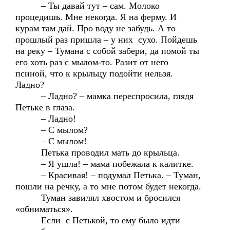
– Ты давай тут – сам. Молоко
процедишь. Мне некогда. Я на ферму. И
курам там дай. Про воду не забудь. А то
прошлый раз пришла – у них сухо. Пойдешь
на реку – Тумана с собой забери, да помой ты
его хоть раз с мылом-то. Разит от него
псиной, что к крыльцу подойти нельзя.
Ладно?
– Ладно? – мамка переспросила, глядя
Петьке в глаза.
– Ладно!
– С мылом?
– С мылом!
Петька проводил мать до крыльца.
– Я ушла! – мама побежала к калитке.
– Красивая! – подумал Петька. – Туман,
пошли на речку, а то мне потом будет некогда.
Туман завилял хвостом и бросился
«обниматься».
Если с Петькой, то ему было идти