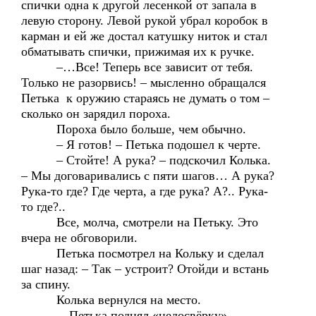
спички одна к другой лесенкой от запала в
левую сторону. Левой рукой убрал коробок в
карман и ей же достал катушку ниток и стал
обматывать спички, прижимая их к ручке.
–…Все! Теперь все зависит от тебя.
Только не разорвись! – мысленно обращался
Петька к оружию стараясь не думать о том –
сколько он зарядил пороха.
Пороха было больше, чем обычно.
– Я готов! – Петька подошел к черте.
– Стойте! А рука? – подскочил Колька.
– Мы договаривались с пяти шагов… А рука?
Рука-то где? Где черта, а где рука? А?.. Рука-
то где?..
Все, молча, смотрели на Петьку. Это
вчера не обговорили.
Петька посмотрел на Кольку и сделал
шаг назад: – Так – устроит? Отойди и встань
за спину.
Колька вернулся на место.
…Петька поднял «недосвёрку».