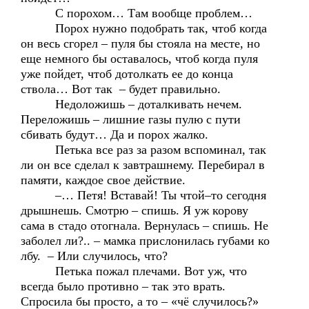
С порохом… Там вообще проблем…
Порох нужно подобрать так, чтоб когда
он весь сгорел – пуля бы стояла на месте, но
еще немного бы оставалось, чтоб когда пуля
уже пойдет, чтоб дотолкать ее до конца
ствола… Вот так – будет правильно.
Недоложишь – доталкивать нечем.
Переложишь – лишние газы пулю с пути
сбивать будут… Да и порох жалко.
Петька все раз за разом вспоминал, так
ли он все сделал к завтрашнему. Перебирал в
памяти, каждое свое действие.
–… Петя! Вставай! Ты чтой–то сегодня
дрышнешь. Смотрю – спишь. Я уж корову
сама в стадо отогнала. Вернулась – спишь. Не
заболел ли?.. – мамка прислонилась губами ко
лбу. – Или случилось, что?
Петька пожал плечами. Вот уж, что
всегда было противно – так это врать.
Спросила бы просто, а то – «чё случилось?»