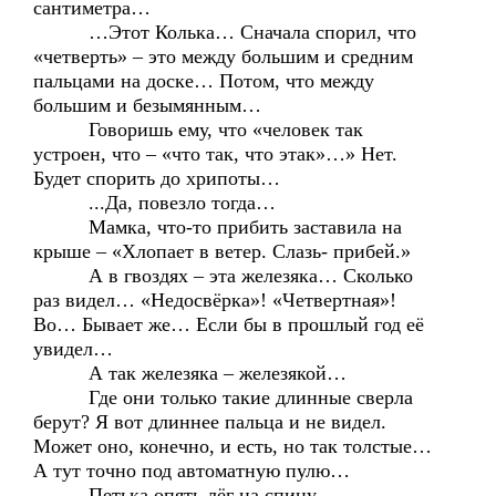
сантиметра…
…Этот Колька… Сначала спорил, что
«четверть» – это между большим и средним
пальцами на доске… Потом, что между
большим и безымянным…
Говоришь ему, что «человек так
устроен, что – «что так, что этак»…» Нет.
Будет спорить до хрипоты…
...Да, повезло тогда…
Мамка, что-то прибить заставила на
крыше – «Хлопает в ветер. Слазь- прибей.»
А в гвоздях – эта железяка… Сколько
раз видел… «Недосвёрка»! «Четвертная»!
Во… Бывает же… Если бы в прошлый год её
увидел…
А так железяка – железякой…
Где они только такие длинные сверла
берут? Я вот длиннее пальца и не видел.
Может оно, конечно, и есть, но так толстые…
А тут точно под автоматную пулю…
Петька опять лёг на спину.