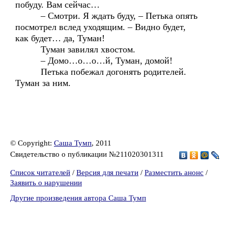
побуду. Вам сейчас…
– Смотри. Я ждать буду, – Петька опять
посмотрел вслед уходящим. – Видно будет,
как будет… да, Туман!
Туман завилял хвостом.
– Домо…о…о…й, Туман, домой!
Петька побежал догонять родителей.
Туман за ним.
© Copyright:
Саша Тумп
, 2011
Свидетельство о публикации №211020301311
Список читателей
/
Версия для печати
/
Разместить анонс
/
Заявить о нарушении
Другие произведения автора Саша Тумп