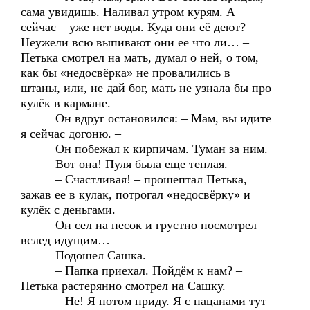
сама увидишь. Наливал утром курям. А
сейчас – уже нет воды. Куда они её деют?
Неужели всю выпивают они ее что ли… –
Петька смотрел на мать, думал о ней, о том,
как бы «недосвёрка» не провалились в
штаны, или, не дай бог, мать не узнала бы про
кулёк в кармане.
Он вдруг остановился: – Мам, вы идите
я сейчас догоню. –
Он побежал к кирпичам. Туман за ним.
Вот она! Пуля была еще теплая.
– Счастливая! – прошептал Петька,
зажав ее в кулак, потрогал «недосвёрку» и
кулёк с деньгами.
Он сел на песок и грустно посмотрел
вслед идущим…
Подошел Сашка.
– Папка приехал. Пойдём к нам? –
Петька растерянно смотрел на Сашку.
– Не! Я потом приду. Я с пацанами тут