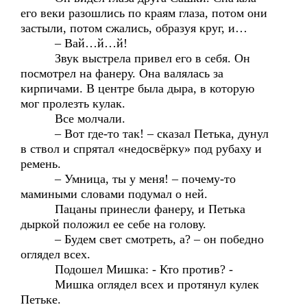
его веки разошлись по краям глаза, потом они
застыли, потом сжались, образуя круг, и…
– Вай…й…й!
Звук выстрела привел его в себя. Он
посмотрел на фанеру. Она валялась за
кирпичами. В центре была дыра, в которую
мог пролезть кулак.
Все молчали.
– Вот где-то так! – сказал Петька, дунул
в ствол и спрятал «недосвёрку» под рубаху и
ремень.
– Умница, ты у меня! – почему-то
мамиными словами подумал о ней.
Пацаны принесли фанеру, и Петька
дыркой положил ее себе на голову.
– Будем свет смотреть, а? – он победно
оглядел всех.
Подошел Мишка: - Кто против? -
Мишка оглядел всех и протянул кулек
Петьке.