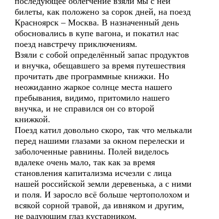
последующее облегчение взяли мы с ней
билеты, как положено за сорок дней, на поезд
Красноярск – Москва. В назначенный день
обосновались в купе вагона, и покатил нас
поезд навстречу приключениям.
Взяли с собой определённый запас продуктов
и внучка, обещавшего за время путешествия
прочитать две программные книжки. Но
неожиданно жаркое солнце места нашего
пребывания, видимо, притомило нашего
внучка, и не справился он со второй
книжкой.
Поезд катил довольно скоро, так что мелькали
перед нашими глазами за окном перелески и
заболоченные равнины. Полей виделось
вдалеке очень мало, так как за время
становления капитализма исчезли с лица
нашей российской земли деревенька, а с ними
и поля. И заросло всё больше чертополохом и
всякой сорной травой, да ивняком и другим,
не радующим глаз кустарником.