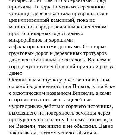
четыреста лет. Так что в серьёзный город
приехали. Теперь Тюмень из деревянной
«столицы деревень» стала превращаться в
цивилизованный каменный, пока не
мегаполис, город с большим количеством
просто шикарных одноэтажных
микрорайонов и хорошими
асфальтированными дорогами. От старых
грунтовых дорог и деревянных тротуаров
даже воспоминаний не осталось. Во всём в
городе чувствуется большой прилив и разгул
денег.
Оставили мы внучка у родственников, под
охраной здоровенного пса Пирата, в посёлке
с экзотическим названием Винзили, а сами
отправились впитывать «целебные
чудотворные» действия горячего источника,
выходящего на поверхность землицы через
пробуренную скважину. Почему Винзили, а
не Вензели, так никто и не объяснил. Давно
так назвали, потому успело забыться.