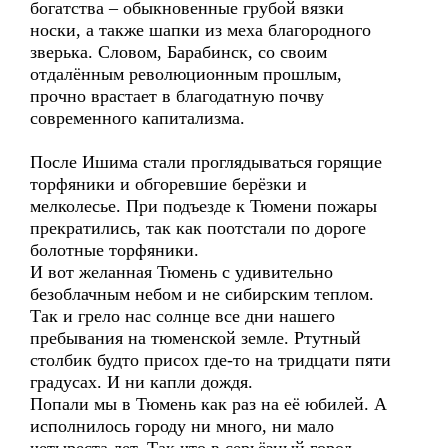
богатства – обыкновенные грубой вязки
носки, а также шапки из меха благородного
зверька. Словом, Барабинск, со своим
отдалённым революционным прошлым,
прочно врастает в благодатную почву
современного капитализма.
После Ишима стали проглядываться горящие
торфяники и обгоревшие берёзки и
мелколесье. При подъезде к Тюмени пожары
прекратились, так как поотстали по дороге
болотные торфяники.
И вот желанная Тюмень с удивительно
безоблачным небом и не сибирским теплом.
Так и грело нас солнце все дни нашего
пребывания на тюменской земле. Ртутный
столбик будто присох где-то на тридцати пяти
градусах. И ни капли дождя.
Попали мы в Тюмень как раз на её юбилей. А
исполнилось городу ни много, ни мало