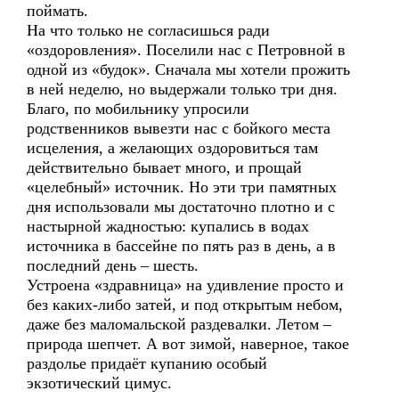
поймать.
На что только не согласишься ради
«оздоровления». Поселили нас с Петровной в
одной из «будок». Сначала мы хотели прожить
в ней неделю, но выдержали только три дня.
Благо, по мобильнику упросили
родственников вывезти нас с бойкого места
исцеления, а желающих оздоровиться там
действительно бывает много, и прощай
«целебный» источник. Но эти три памятных
дня использовали мы достаточно плотно и с
настырной жадностью: купались в водах
источника в бассейне по пять раз в день, а в
последний день – шесть.
Устроена «здравница» на удивление просто и
без каких-либо затей, и под открытым небом,
даже без маломальской раздевалки. Летом –
природа шепчет. А вот зимой, наверное, такое
раздолье придаёт купанию особый
экзотический цимус.