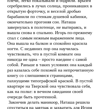
плечи, легко покалывали и бодрили. Брызги
серебрились в лучах солнца, проникавших в
открытую форточку, и веселой дробью
барабанили по стенкам душевой кабинки,
окончательно прогоняя сон. Наташа
завернулась в полотенце, не вытираясь, и
вышла снова в спальню. Игорь по-прежнему
спал с самым нежным выражением лица.
Она вышла на балкон и спокойно красила
ногти. С недавних пор она научилась
чувствовать, что в пустой комнате она
никогда не одна – просто наедине с самой
собой. Раньше в таких условиях она каждый
раз казалась себе похожей на непрочитанную
книгу со слипшимися страницами,
пахнущими типографской краской. В пустой
квартире на Тверской она чувствовала себя,
как на полке: в вечном ожидании своей
очереди быть прочтенной.
Закончив делать маникюр, Наташа решила
спуститься на завтрак и захватить для Игоря