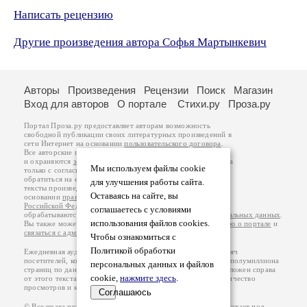
Написать рецензию
Другие произведения автора Софья Мартынкевич
Авторы
Произведения
Рецензии
Поиск
Магазин
Вход для авторов
О портале
Стихи.ру
Проза.ру
Портал Проза.ру предоставляет авторам возможность
свободной публикации своих литературных произведений в
сети Интернет на основании
пользовательского договора
.
Все авторские права на произведения принадлежат авторам
и охраняются
законом
. Перепечатка произведений возможна
Мы используем файлы cookie
только с согласия его автора, к которому вы можете
обратиться на его авторской странице. Ответственность за
для улучшения работы сайта.
тексты произведений авторы несут самостоятельно на
Оставаясь на сайте, вы
основании
правил публикации
и
законодательства
Российской Федерации
. Данные пользователей
соглашаетесь с условиями
обрабатываются на основании
Политики обработки персональных данных
.
использования файлов cookies.
Вы также можете посмотреть более подробную
информацию о портале
и
связаться с администрацией
.
Чтобы ознакомиться с
Политикой обработки
Ежедневная аудитория портала Проза.ру – порядка 100 тысяч
посетителей, которые в общей сумме просматривают более полумиллиона
персональных данных и файлов
страниц по данным счетчика посещаемости, который расположен справа
cookie,
нажмите здесь
.
от этого текста. В каждой графе указано по две цифры: количество
просмотров и количество посетителей.
Соглашаюсь
© Все права принадлежат авторам, 2000-2026. Портал работает под