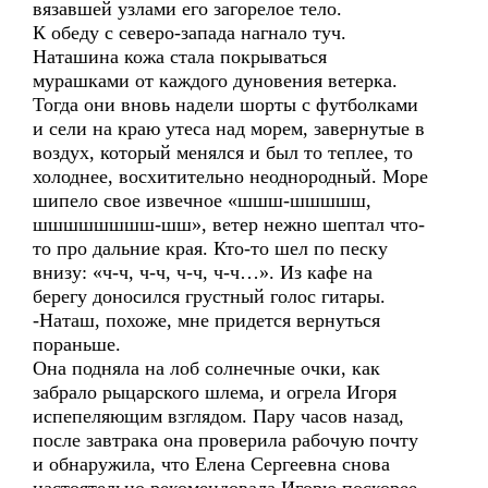
вязавшей узлами его загорелое тело.
К обеду с северо-запада нагнало туч.
Наташина кожа стала покрываться
мурашками от каждого дуновения ветерка.
Тогда они вновь надели шорты с футболками
и сели на краю утеса над морем, завернутые в
воздух, который менялся и был то теплее, то
холоднее, восхитительно неоднородный. Море
шипело свое извечное «шшш-шшшшш,
шшшшшшшш-шш», ветер нежно шептал что-
то про дальние края. Кто-то шел по песку
внизу: «ч-ч, ч-ч, ч-ч, ч-ч…». Из кафе на
берегу доносился грустный голос гитары.
-Наташ, похоже, мне придется вернуться
пораньше.
Она подняла на лоб солнечные очки, как
забрало рыцарского шлема, и огрела Игоря
испепеляющим взглядом. Пару часов назад,
после завтрака она проверила рабочую почту
и обнаружила, что Елена Сергеевна снова