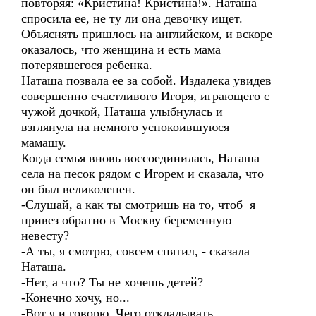
повторяя: «Кристина! Кристина!». Наташа
спросила ее, не ту ли она девочку ищет.
Объяснять пришлось на английском, и вскоре
оказалось, что женщина и есть мама
потерявшегося ребенка.
Наташа позвала ее за собой. Издалека увидев
совершенно счастливого Игоря, играющего с
чужой дочкой, Наташа улыбнулась и
взглянула на немного успокоившуюся
мамашу.
Когда семья вновь воссоединилась, Наташа
села на песок рядом с Игорем и сказала, что
он был великолепен.
-Слушай, а как ты смотришь на то, чтоб я
привез обратно в Москву беременную
невесту?
-А ты, я смотрю, совсем спятил, - сказала
Наташа.
-Нет, а что? Ты не хочешь детей?
-Конечно хочу, но...
-Вот я и говорю. Чего откладывать.