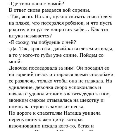
-Где твои папа с мамой?
В ответ снова раздался вой сирены.
-Так, ясно. Наташ, нужно сказать спасателям
на пляже, что потерялся ребенок, и что пусть
родители ищут ее напротив кафе… Как эта
штука называется?
-Я схожу, ты побудешь с ней?
-Да. Так, красотка, давай-ка вылезем из воды,
а то у кого-то губы уже синие. Пойдем со
мной.
Девочка последовала за ним. Он посадил ее
на горячий песок и старался всеми способами
ее развлечь, только чтобы она не плакала. На
удивление, девочка скоро успокоилась и
начала с удовольствием хватать дядю за нос,
звонким смехом отзывалась на щекотку и
помогала строить замок из песка.
По дороге к спасателям Наташа увидела
перепуганную женщину, которая
взволнованно искала кого-то, бегая и