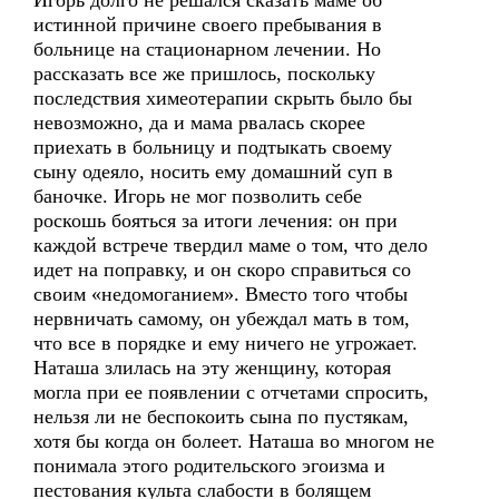
Игорь долго не решался сказать маме об
истинной причине своего пребывания в
больнице на стационарном лечении. Но
рассказать все же пришлось, поскольку
последствия химеотерапии скрыть было бы
невозможно, да и мама рвалась скорее
приехать в больницу и подтыкать своему
сыну одеяло, носить ему домашний суп в
баночке. Игорь не мог позволить себе
роскошь бояться за итоги лечения: он при
каждой встрече твердил маме о том, что дело
идет на поправку, и он скоро справиться со
своим «недомоганием». Вместо того чтобы
нервничать самому, он убеждал мать в том,
что все в порядке и ему ничего не угрожает.
Наташа злилась на эту женщину, которая
могла при ее появлении с отчетами спросить,
нельзя ли не беспокоить сына по пустякам,
хотя бы когда он болеет. Наташа во многом не
понимала этого родительского эгоизма и
пестования культа слабости в болящем