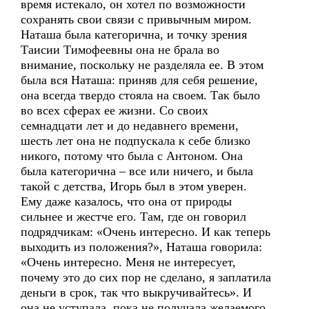
время истекало, он хотел по возможности
сохранять свои связи с привычным миром.
Наташа была категорична, и точку зрения
Таисии Тимофеевны она не брала во
внимание, поскольку не разделяла ее. В этом
была вся Наташа: приняв для себя решение,
она всегда твердо стояла на своем. Так было
во всех сферах ее жизни. Со своих
семнадцати лет и до недавнего времени,
шесть лет она не подпускала к себе близко
никого, потому что была с Антоном. Она
была категорична – все или ничего, и была
такой с детства, Игорь был в этом уверен.
Ему даже казалось, что она от природы
сильнее и жестче его. Там, где он говорил
подрядчикам: «Очень интересно. И как теперь
выходить из положения?», Наташа говорила:
«Очень интересно. Меня не интересует,
почему это до сих пор не сделано, я заплатила
деньги в срок, так что выкручивайтесь». И
она не уступала, пока не получала желаемого.