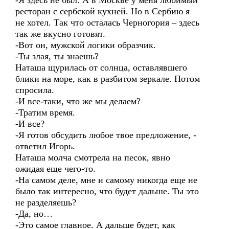
-Я здесь не был. А в Москве у меня любимый
ресторан с сербской кухней. Но в Сербию я
не хотел. Так что осталась Черногория – здесь
так же вкусно готовят.
-Вот он, мужской логики образчик.
-Ты злая, ты знаешь?
Наташа щурилась от солнца, оставлявшего
блики на море, как в разбитом зеркале. Потом
спросила.
-И все-таки, что же мы делаем?
-Тратим время.
-И все?
-Я готов обсудить любое твое предложение, -
ответил Игорь.
Наташа молча смотрела на песок, явно
ожидая еще чего-то.
-На самом деле, мне и самому никогда еще не
было так интересно, что будет дальше. Ты это
не разделяешь?
-Да, но…
-Это самое главное. А дальше будет, как