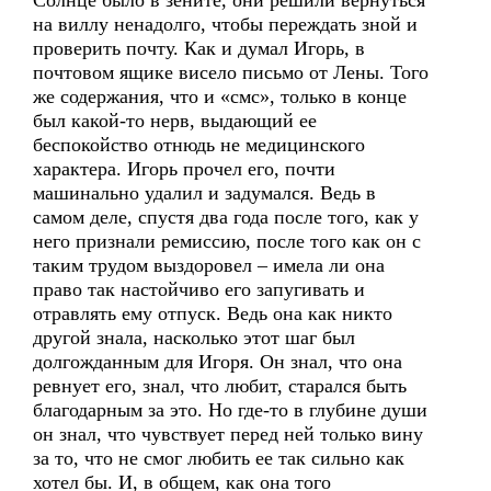
Солнце было в зените, они решили вернуться
на виллу ненадолго, чтобы переждать зной и
проверить почту. Как и думал Игорь, в
почтовом ящике висело письмо от Лены. Того
же содержания, что и «смс», только в конце
был какой-то нерв, выдающий ее
беспокойство отнюдь не медицинского
характера. Игорь прочел его, почти
машинально удалил и задумался. Ведь в
самом деле, спустя два года после того, как у
него признали ремиссию, после того как он с
таким трудом выздоровел – имела ли она
право так настойчиво его запугивать и
отравлять ему отпуск. Ведь она как никто
другой знала, насколько этот шаг был
долгожданным для Игоря. Он знал, что она
ревнует его, знал, что любит, старался быть
благодарным за это. Но где-то в глубине души
он знал, что чувствует перед ней только вину
за то, что не смог любить ее так сильно как
хотел бы. И, в общем, как она того