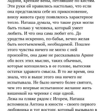
ладони, крепкие вены, петлявшие по кистям.
Эти руки ей нравились настолько, что если
она представляла себе их прикосновение,
внизу живота сразу появлялось характерное
тепло. Наташа думала, что такие руки могли
быть только у человека, который умеет
любить. И что она сама любит его. До
уродства искренно, по-бабьи, вечно желая
быть неотъемлемой, необходимой. Пошлее
этого чувства ничего не могло с ней
произойти, она даже не рассказывала Арине
обо всех этих мыслях, таких обычных,
которые копошились в ее голове, вытесняя
остатки здравого смысла. В то же время, она
знала, что и выше этого она ничего не
испытывала. Не было ничего более святого,
чем это впервые испытанное желание жить
вишенкой на черенке с еще одной.
Лежа на пляже рядом с Игорем, Наташа
вспомнила Антона в юности - своего первого
любовника и тот восторг, который вызывало в