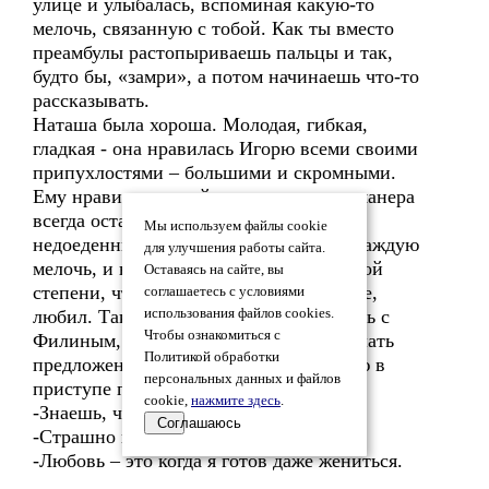
улице и улыбалась, вспоминая какую-то
мелочь, связанную с тобой. Как ты вместо
преамбулы растопыриваешь пальцы и так,
будто бы, «замри», а потом начинаешь что-то
рассказывать.
Наташа была хороша. Молодая, гибкая,
гладкая - она нравилась Игорю всеми своими
припухлостями – большими и скромными.
Ему нравилось в ней почти все, даже манера
всегда оставлять маленький кусочек
Мы используем файлы cookie
недоеденным на тарелке. Он замечал каждую
для улучшения работы сайта.
мелочь, и все в ней его умиляло до такой
Оставаясь на сайте, вы
степени, что он любил ее. В самом деле,
соглашаетесь с условиями
любил. Так, что даже соглашался теперь с
использования файлов cookies.
Чтобы ознакомиться с
Филиным, который, перед тем как сделать
Политикой обработки
предложение своей жене, сказал Игорю в
персональных данных и файлов
приступе пьяной лиричности:
cookie,
нажмите здесь
.
-Знаешь, что такое любовь, брат?
Соглашаюсь
-Страшно подумать, - ответил Игорь.
-Любовь – это когда я готов даже жениться.