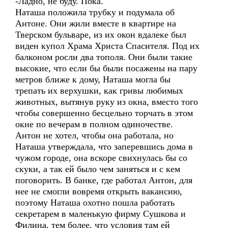
-Ладно, не буду. Пока.
Наташа положила трубку и подумала об
Антоне. Они жили вместе в квартире на
Тверском бульваре, из их окон вдалеке был
виден купол Храма Христа Спасителя. Под их
балконом росли два тополя. Они были такие
высокие, что если бы были посажены на пару
метров ближе к дому, Наташа могла бы
трепать их верхушки, как гривы любимых
животных, вытянув руку из окна, вместо того
чтобы совершенно бесцельно торчать в этом
окне по вечерам в полном одиночестве.
Антон не хотел, чтобы она работала, но
Наташа утверждала, что заперевшись дома в
чужом городе, она вскоре свихнулась бы со
скуки, а так ей было чем заняться и с кем
поговорить. В банке, где работал Антон, для
нее не смогли вовремя открыть вакансию,
поэтому Наташа охотно пошла работать
секретарем в маленькую фирму Сушкова и
Филина, тем более, что условия там ей