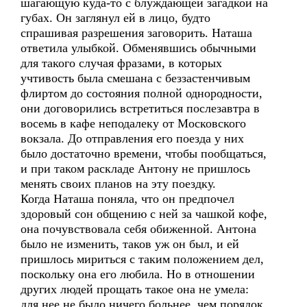
шагающую куда-то с блуждающей загадкой на
губах. Он заглянул ей в лицо, будто
спрашивая разрешения заговорить. Наташа
ответила улыбкой. Обменявшись обычными
для такого случая фразами, в которых
учтивость была смешана с беззастенчивым
флиртом до состояния полной однородности,
они договорились встретиться послезавтра в
восемь в кафе неподалеку от Московского
вокзала. До отправления его поезда у них
было достаточно времени, чтобы пообщаться,
и при таком раскладе Антону не пришлось
менять своих планов на эту поездку.
Когда Наташа поняла, что он предпочел
здоровый сон общению с ней за чашкой кофе,
она почувствовала себя обиженной. Антона
было не изменить, таков уж он был, и ей
пришлось мириться с таким положением дел,
поскольку она его любила. Но в отношении
других людей прощать такое она не умела:
для нее не было ничего больнее, чем порядок