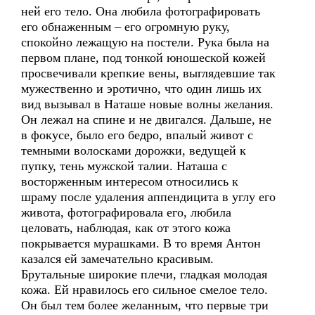
ней его тело. Она любила фотографировать
его обнаженным – его огромную руку,
спокойно лежащую на постели. Рука была на
первом плане, под тонкой юношеской кожей
просвечивали крепкие вены, выглядевшие так
мужественно и эротично, что один лишь их
вид вызывал в Наташе новые волны желания.
Он лежал на спине и не двигался. Дальше, не
в фокусе, было его бедро, впалый живот с
темными волосками дорожки, ведущей к
пупку, тень мужской талии. Наташа с
восторженным интересом относились к
шраму после удаления аппендицита в углу его
живота, фотографировала его, любила
целовать, наблюдая, как от этого кожа
покрывается мурашками. В то время Антон
казался ей замечательно красивым.
Брутальные широкие плечи, гладкая молодая
кожа. Ей нравилось его сильное смелое тело.
Он был тем более желанным, что первые три