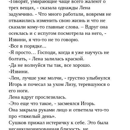
-Говорят, умирающие чаще всего жалеют о
трех вещах, - сказала однажды Лена
задумчиво. - Что много работали, вовремя не
отважились изменить свою жизнь и что не
сказали кому-то главные слова. – Вдруг она
осеклась и с испугом посмотрела на него, -
Извини, я что-то не то говорю.
-Все в порядке...
-Я просто… Господи, когда я уже научусь не
болтать, - Лена залилась краской.
-Да не волнуйся ты так, все хорошо.
-Извини.
-Лен, лучше уже молчи, - грустно улыбнулся
Игорь и почесал за ухом Лизу, теревшуюся о
его ноги.
Лена вдруг прослезилась.
-Это еще что такое, - засмеялся Игорь.
Она закрыла руками лицо и ответила что-то
про «тяжелый день».
Сушков прижал истеричку к себе. Это была
несанкционированная близость, не