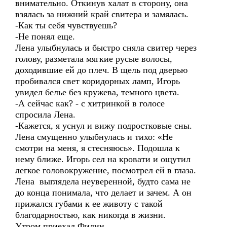
внимательно. Откинув халат в сторону, она
взялась за нижний край свитера и замялась.
-Как ты себя чувствуешь?
-Не понял еще.
Лена улыбнулась и быстро сняла свитер через
голову, разметала мягкие русые волосы,
доходившие ей до плеч. В щель под дверью
пробивался свет коридорных ламп, Игорь
увидел белье без кружева, темного цвета.
-А сейчас как? - с хитринкой в голосе
спросила Лена.
-Кажется, я уснул и вижу подростковые сны.
Лена смущенно улыбнулась и тихо: «Не
смотри на меня, я стесняюсь». Подошла к
нему ближе. Игорь сел на кровати и ощутил
легкое головокружение, посмотрел ей в глаза.
Лена выглядела неуверенной, будто сама не
до конца понимала, что делает и зачем. А он
прижался губами к ее животу с такой
благодарностью, как никогда в жизни.
Утром приехал Филин.