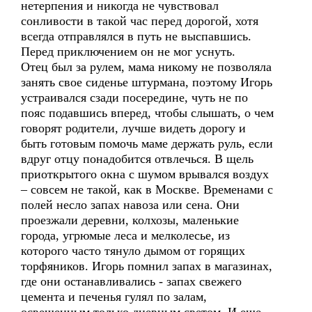
нетерпения и никогда не чувствовал
сонливости в такой час перед дорогой, хотя
всегда отправлялся в путь не выспавшись.
Перед приключением он не мог уснуть.
Отец был за рулем, мама никому не позволяла
занять свое сиденье штурмана, поэтому Игорь
устраивался сзади посередине, чуть не по
пояс подавшись вперед, чтобы слышать, о чем
говорят родители, лучше видеть дорогу и
быть готовым помочь маме держать руль, если
вдруг отцу понадобится отвлечься. В щель
приоткрытого окна с шумом врывался воздух
– совсем не такой, как в Москве. Временами с
полей несло запах навоза или сена. Они
проезжали деревни, колхозы, маленькие
города, угрюмые леса и мелколесье, из
которого часто тянуло дымом от горящих
торфяников. Игорь помнил запах в магазинах,
где они останавливались - запах свежего
цемента и печенья гулял по залам,