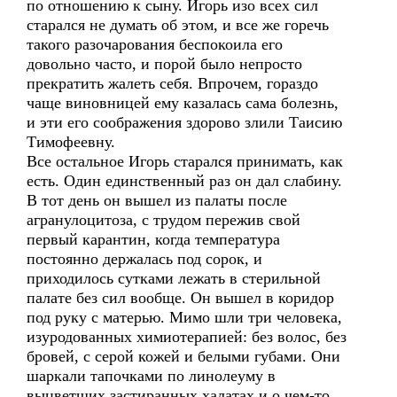
по отношению к сыну. Игорь изо всех сил
старался не думать об этом, и все же горечь
такого разочарования беспокоила его
довольно часто, и порой было непросто
прекратить жалеть себя. Впрочем, гораздо
чаще виновницей ему казалась сама болезнь,
и эти его соображения здорово злили Таисию
Тимофеевну.
Все остальное Игорь старался принимать, как
есть. Один единственный раз он дал слабину.
В тот день он вышел из палаты после
агранулоцитоза, с трудом пережив свой
первый карантин, когда температура
постоянно держалась под сорок, и
приходилось сутками лежать в стерильной
палате без сил вообще. Он вышел в коридор
под руку с матерью. Мимо шли три человека,
изуродованных химиотерапией: без волос, без
бровей, с серой кожей и белыми губами. Они
шаркали тапочками по линолеуму в
выцветших застиранных халатах и о чем-то