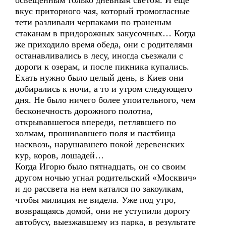
освещенным только дневным светом. И еще
вкус приторного чая, который громогласные
тети разливали черпаками по граненым
стаканам в придорожных закусочных… Когда
же приходило время обеда, они с родителями
останавливались в лесу, иногда съезжали с
дороги к озерам, и после пикника купались.
Ехать нужно было целый день, в Киев они
добирались к ночи, а то и утром следующего
дня. Не было ничего более упоительного, чем
бесконечность дорожного полотна,
открывавшегося впереди, петлявшего по
холмам, прошивавшего поля и пастбища
насквозь, нарушавшего покой деревенских
кур, коров, лошадей…
Когда Игорю было пятнадцать, он со своим
другом ночью угнал родительский «Москвич»
и до рассвета на нем катался по закоулкам,
чтобы милиция не видела. Уже под утро,
возвращаясь домой, они не уступили дорогу
автобусу, выезжавшему из парка, в результате