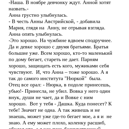
-Наша. В ноябре девчонку ждут. Анной хотят
назвать.-
Анна грустно улыбнулась.
- В честь Анны Австрийской, - добавила
Мария, глядя на Анну, не отрывая взгляда.
Анна опять улыбнулась.
-Это хорошо. На чужбине вдвоем сподручнее.
Да и девке хорошо с двумя братьями. Братья
большие уже. Всем хорошо, кто-то маленький
по дому бегает, стареть не дает. Парням
хорошо, защищать есть кого, мужиками себя
чувствуют. И, что Анна – тоже хорошо. А я
так до самого института "Нюркой" была.
Отец все орал: - Нюрка, в подоле принесешь,
убью!- Принесла, не убил. Вовка у него один
внук, души не чает, да и Вовке с ним
хорошо. Вот у тебя - Дашка. Куда понесет? К
тебе! Значит не одна. А так живешь и не
знаешь, может уже где-то бегает мое, а я и не
знаю. А ему может плохо, коленку расшиб,