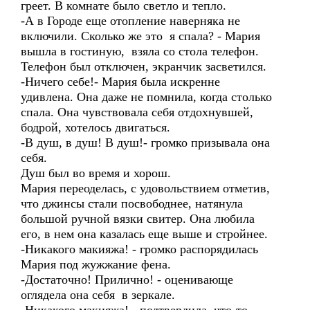
греет. В комнате было светло и тепло.
-А в Городе еще отопление наверняка не
включили. Сколько же это я спала? - Мария
вышла в гостиную, взяла со стола телефон.
Телефон был отключен, экранчик засветился.
-Ничего себе!- Мария была искренне
удивлена. Она даже не помнила, когда столько
спала. Она чувствовала себя отдохнувшей,
бодрой, хотелось двигаться.
-В душ, в душ! В душ!- громко призывала она
себя.
Душ был во время и хорош.
Мария переоделась, с удовольствием отметив,
что джинсы стали посвободнее, натянула
большой ручной вязки свитер. Она любила
его, в нем она казалась еще выше и стройнее.
-Никакого макияжа! - громко распорядилась
Мария под жужжание фена.
-Достаточно! Прилично! - оценивающе
оглядела она себя в зеркале.