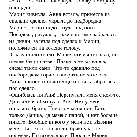
-Этот…? - Анна повернула голову в сторону
площади.
Мария кивнула. Анна встала, принесла из
спальни одеяло, укрыла до подбородка
Марию, концы подоткнула под ноги.
Посидела, разулась, тоже с ногами забралась
на диван, залезла под одеяло к Марии,
положив ей на колени голову.
Сразу стало тепло. Мария почувствовала, по
щекам бегут слезы. Плакать не хотелось,
слезы текли сами. Что-то сдавило под
подбородком горло, говорить не хотелось.
Анна принесла полотенце и опять забралась
под одеяло.
-Ошиблась ты Аня! Перепутала меня с кем-то.
Да и я тебя обманула, Аня. Нет у меня
никакого брата. Никого у меня нет. Есть
только Дашка, да мама с папой, и нет больше
никого. Вообще никого у меня нет. Извини
меня. Так, что-то нашло, брякнула, не
подумав. Придумала все. Проси, - Мария