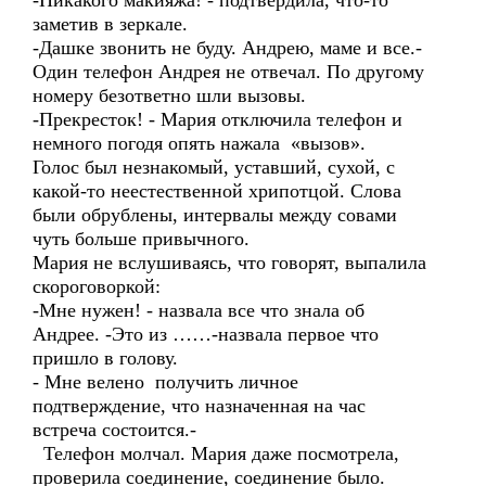
-Никакого макияжа! - подтвердила, что-то
заметив в зеркале.
-Дашке звонить не буду. Андрею, маме и все.-
Один телефон Андрея не отвечал. По другому
номеру безответно шли вызовы.
-Прекресток! - Мария отключила телефон и
немного погодя опять нажала «вызов».
Голос был незнакомый, уставший, сухой, с
какой-то неестественной хрипотцой. Слова
были обрублены, интервалы между совами
чуть больше привычного.
Мария не вслушиваясь, что говорят, выпалила
скороговоркой:
-Мне нужен! - назвала все что знала об
Андрее. -Это из ……-назвала первое что
пришло в голову.
- Мне велено получить личное
подтверждение, что назначенная на час
встреча состоится.-
Телефон молчал. Мария даже посмотрела,
проверила соединение, соединение было.