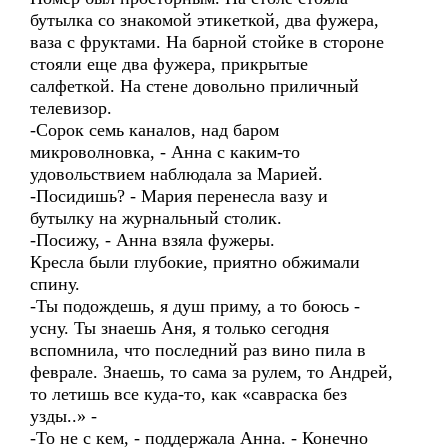
бутылка со знакомой этикеткой, два фужера,
ваза с фруктами. На барной стойке в стороне
стояли еще два фужера, прикрытые
салфеткой. На стене довольно приличный
телевизор.
-Сорок семь каналов, над баром
микроволновка, - Анна с каким-то
удовольствием наблюдала за Марией.
-Посидишь? - Мария перенесла вазу и
бутылку на журнальный столик.
-Посижу, - Анна взяла фужеры.
Кресла были глубокие, приятно обжимали
спину.
-Ты подождешь, я душ приму, а то боюсь -
усну. Ты знаешь Аня, я только сегодня
вспомнила, что последний раз вино пила в
феврале. Знаешь, то сама за рулем, то Андрей,
то летишь все куда-то, как «савраска без
узды..» -
-То не с кем, - поддержала Анна. - Конечно