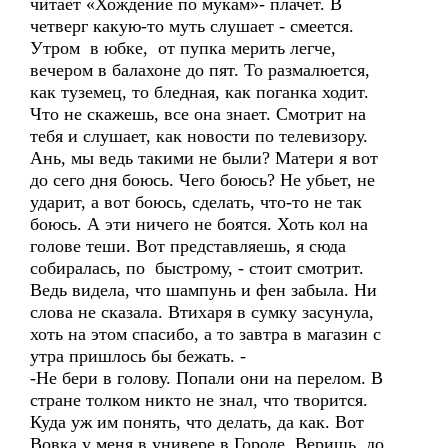
читает «Хождение по мукам»- плачет. В
четверг какую-то муть слушает - смеется.
Утром в юбке, от пупка мерить легче,
вечером в балахоне до пят. То размалюется,
как туземец, то бледная, как поганка ходит.
Что не скажешь, все она знает. Смотрит на
тебя и слушает, как новости по телевизору.
Ань, мы ведь такими не были? Матери я вот
до сего дня боюсь. Чего боюсь? Не убьет, не
ударит, а вот боюсь, сделать, что-то не так
боюсь. А эти ничего не боятся. Хоть кол на
голове теши. Вот представляешь, я сюда
собиралась, по быстрому, - стоит смотрит.
Ведь видела, что шампунь и фен забыла. Ни
слова не сказала. Втихаря в сумку засунула,
хоть на этом спасибо, а то завтра в магазин с
утра пришлось бы бежать. -
-Не бери в голову. Попали они на перелом. В
стране толком никто не знал, что творится.
Куда уж им понять, что делать, да как. Вот
Вовка у меня в универе в Городе. Веришь, до