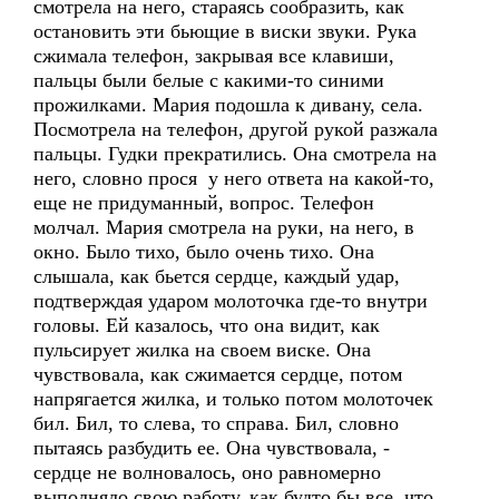
смотрела на него, стараясь сообразить, как
остановить эти бьющие в виски звуки. Рука
сжимала телефон, закрывая все клавиши,
пальцы были белые с какими-то синими
прожилками. Мария подошла к дивану, села.
Посмотрела на телефон, другой рукой разжала
пальцы. Гудки прекратились. Она смотрела на
него, словно прося у него ответа на какой-то,
еще не придуманный, вопрос. Телефон
молчал. Мария смотрела на руки, на него, в
окно. Было тихо, было очень тихо. Она
слышала, как бьется сердце, каждый удар,
подтверждая ударом молоточка где-то внутри
головы. Ей казалось, что она видит, как
пульсирует жилка на своем виске. Она
чувствовала, как сжимается сердце, потом
напрягается жилка, и только потом молоточек
бил. Бил, то слева, то справа. Бил, словно
пытаясь разбудить ее. Она чувствовала, -
сердце не волновалось, оно равномерно
выполняло свою работу, как будто бы все, что