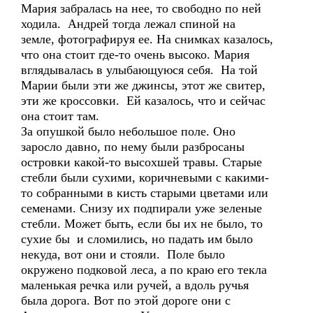
Мария забралась на нее, то свободно по ней
ходила. Андрей тогда лежал спиной на
земле, фотографируя ее. На снимках казалось,
что она стоит где-то очень высоко. Мария
вглядывалась в улыбающуюся себя. На той
Марии были эти же джинсы, этот же свитер,
эти же кроссовки. Ей казалось, что и сейчас
она стоит там.
За опушкой было небольшое поле. Оно
заросло давно, по нему были разбросаны
островки какой-то высохшей травы. Старые
стебли были сухими, коричневыми с какими-
то собранными в кисть старыми цветами или
семенами. Снизу их подпирали уже зеленые
стебли. Может быть, если бы их не было, то
сухие бы и сломились, но падать им было
некуда, вот они и стояли. Поле было
окружено подковой леса, а по краю его текла
маленькая речка или ручей, а вдоль ручья
была дорога. Вот по этой дороге они с