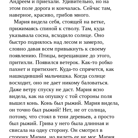
Андреем и приехали. Удивительно, но на
этом поле дорога и кончалась. Сейчас там,
наверное, красиво, грибов много.
Мария видела себя, стоящей на ветке,
прижимаясь спиной к стволу. Там, куда
указывала сосна, всходило солнце. Оно
быстро поднялось над лесом и замерло,
словно давая всем привыкнуть к своему
появлению. Птицы, верещавшие до этого,
притихли. Появился ветерок. Как-то робко
пахнет и притихнет. Куда-то спрячется, как
нашкодивший мальчишка. Когда солнце
восходит, оно не дает никому баловаться.
Даже ветру спуску не даст. Мария ясно
видела, как на опушку с той стороны поля
вышел конь. Конь был рыжий. Мария видела,
он точно был рыжий! Нет, не от солнца,
потому, что стоял в тени деревьев, а просто
был рыжий. Грива у него была длинная и
свисала на одну сторону. Он смотрел в
сторону Марии, но видеть ее не мог. Мария