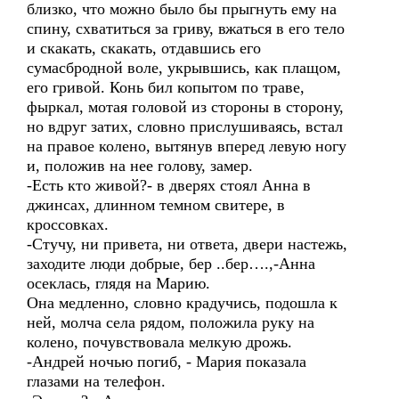
близко, что можно было бы прыгнуть ему на
спину, схватиться за гриву, вжаться в его тело
и скакать, скакать, отдавшись его
сумасбродной воле, укрывшись, как плащом,
его гривой. Конь бил копытом по траве,
фыркал, мотая головой из стороны в сторону,
но вдруг затих, словно прислушиваясь, встал
на правое колено, вытянув вперед левую ногу
и, положив на нее голову, замер.
-Есть кто живой?- в дверях стоял Анна в
джинсах, длинном темном свитере, в
кроссовках.
-Стучу, ни привета, ни ответа, двери настежь,
заходите люди добрые, бер ..бер….,-Анна
осеклась, глядя на Марию.
Она медленно, словно крадучись, подошла к
ней, молча села рядом, положила руку на
колено, почувствовала мелкую дрожь.
-Андрей ночью погиб, - Мария показала
глазами на телефон.