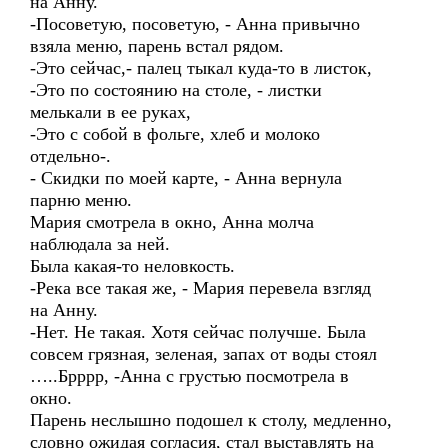
на Анну.
-Посоветую, посоветую, - Анна привычно
взяла меню, парень встал рядом.
-Это сейчас,- палец тыкал куда-то в листок,
-Это по состоянию на столе, - листки
мелькали в ее руках,
-Это с собой в фольге, хлеб и молоко
отдельно-.
- Скидки по моей карте, - Анна вернула
парню меню.
Мария смотрела в окно, Анна молча
наблюдала за ней.
Была какая-то неловкость.
-Река все такая же, - Мария перевела взгляд
на Анну.
-Нет. Не такая. Хотя сейчас получше. Была
совсем грязная, зеленая, запах от воды стоял
…..Брррр, -Анна с грустью посмотрела в
окно.
Парень неслышно подошел к столу, медленно,
словно ожидая согласия, стал выставлять на