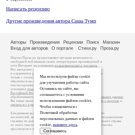
Написать рецензию
Другие произведения автора Саша Тумп
Авторы
Произведения
Рецензии
Поиск
Магазин
Вход для авторов
О портале
Стихи.ру
Проза.ру
Портал Проза.ру предоставляет авторам возможность
свободной публикации своих литературных произведений в
сети Интернет на основании
пользовательского договора
.
Все авторские права на произведения принадлежат авторам
и охраняются
законом
. Перепечатка произведений возможна
Мы используем файлы cookie
только с согласия его автора, к которому вы можете
обратиться на его авторской странице. Ответственность за
для улучшения работы сайта.
тексты произведений авторы несут самостоятельно на
Оставаясь на сайте, вы
основании
правил публикации
и
законодательства
Российской Федерации
. Данные пользователей
соглашаетесь с условиями
обрабатываются на основании
Политики обработки персональных данных
.
использования файлов cookies.
Вы также можете посмотреть более подробную
информацию о портале
и
связаться с администрацией
.
Чтобы ознакомиться с
Политикой обработки
Ежедневная аудитория портала Проза.ру – порядка 100 тысяч
посетителей, которые в общей сумме просматривают более полумиллиона
персональных данных и файлов
страниц по данным счетчика посещаемости, который расположен справа
cookie,
нажмите здесь
.
от этого текста. В каждой графе указано по две цифры: количество
просмотров и количество посетителей.
Соглашаюсь