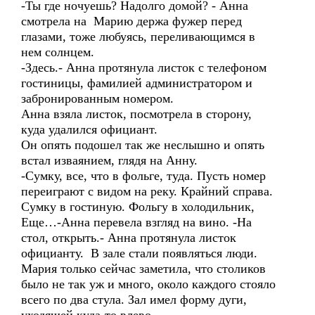
-Ты где ночуешь? Надолго домой? - Анна
смотрела на Марию держа фужер перед
глазами, тоже любуясь, переливающимся в
нем солнцем.
-Здесь.- Анна протянула листок с телефоном
гостиницы, фамилией администратором и
забронированным номером.
Анна взяла листок, посмотрела в сторону,
куда удалился официант.
Он опять подошел так же неслышно и опять
встал изваянием, глядя на Анну.
-Сумку, все, что в фольге, туда. Пусть номер
переиграют с видом на реку. Крайний справа.
Сумку в гостиную. Фольгу в холодильник,
Еще…-Анна перевела взгляд на вино. -На
стол, открыть.- Анна протянула листок
официанту. В зале стали появляться люди.
Мария только сейчас заметила, что столиков
было не так уж и много, около каждого стояло
всего по два стула. Зал имел форму дуги,