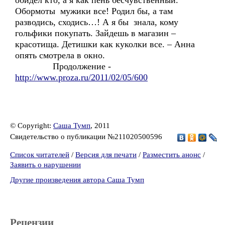
обидел кто, а я как пень бесчувственный.
Обормоты мужики все! Родил бы, а там
разводись, сходись…! А я бы знала, кому
гольфики покупать. Зайдешь в магазин –
красотища. Детишки как куколки все. – Анна
опять смотрела в окно.
Продолжение -
http://www.proza.ru/2011/02/05/600
© Copyright:
Саша Тумп
, 2011
Свидетельство о публикации №211020500596
Список читателей
/
Версия для печати
/
Разместить анонс
/
Заявить о нарушении
Другие произведения автора Саша Тумп
Рецензии