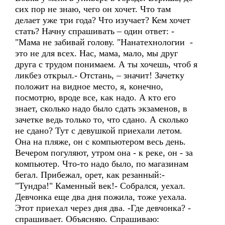
сих пор не знаю, чего он хочет. Что там
делает уже три года? Что изучает? Кем хочет
стать? Начну спрашивать – один ответ: -
"Мама не забивай голову. "Нанатехнологии -
это не для всех. Нас, мама, мало, мы друг
друга с трудом понимаем. А ты хочешь, чтоб я
ликбез открыл.- Отстань, – значит! Зачетку
положит на видное место, я, конечно,
посмотрю, вроде все, как надо. А кто его
знает, сколько надо было сдать экзаменов, в
зачетке ведь только то, что сдано. А сколько
не сдано? Тут с девушкой приехали летом.
Она на пляже, он с компьютером весь день.
Вечером погуляют, утром она - к реке, он - за
компьютер. Что-то надо было, по магазинам
бегал. Прибежал, орет, как резанный:-
"Тундра!" Каменный век!- Собрался, уехал.
Девчонка еще два дня пожила, тоже уехала.
Этот приехал через дня два. -Где девчонка? -
спрашивает. Объясняю. Спрашиваю: