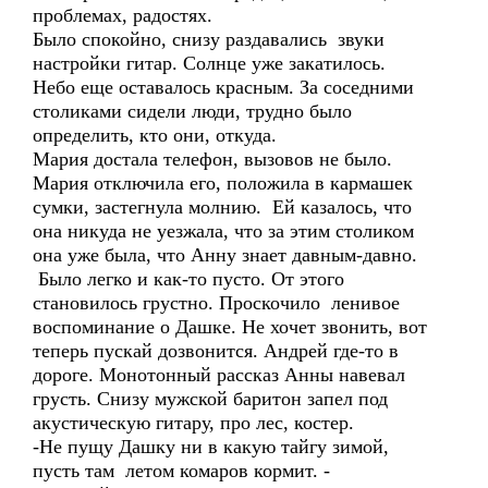
проблемах, радостях.
Было спокойно, снизу раздавались звуки
настройки гитар. Солнце уже закатилось.
Небо еще оставалось красным. За соседними
столиками сидели люди, трудно было
определить, кто они, откуда.
Мария достала телефон, вызовов не было.
Мария отключила его, положила в кармашек
сумки, застегнула молнию. Ей казалось, что
она никуда не уезжала, что за этим столиком
она уже была, что Анну знает давным-давно.
Было легко и как-то пусто. От этого
становилось грустно. Проскочило ленивое
воспоминание о Дашке. Не хочет звонить, вот
теперь пускай дозвонится. Андрей где-то в
дороге. Монотонный рассказ Анны навевал
грусть. Снизу мужской баритон запел под
акустическую гитару, про лес, костер.
-Не пущу Дашку ни в какую тайгу зимой,
пусть там летом комаров кормит. -