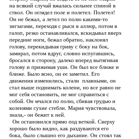
на всякий случай вжалась сильнее спиной в
ствол. Он оглядел поле и полетел. Полетел!
Он не бежал, а летел по полю какими-то
зигзагами, переходя с рыси в аллюр, потом в
галоп, резко останавливался, вскидывал вверх
передние ноги, бежал обратно, наклонял
голову, перекидывая гриву с боку на бок,
замирал, потом вдруг, словно испугавшись,
бросался в сторону, далеко вперед вытягивая
голову и прижимая уши. Он был все ближе и
ближе. Было ясно, он ее заметил. Его
движения изменились, стали плавными, он
стал выше поднимать колени, но все равно не
мог себя остановить, не мог справиться с
собой. Он мчался по полю, сбивая грудью и
коленями сухие стебли. Мария чувствовала,
знала,- он бежит к ней.
Он остановился прямо под веткой. Сверху
хорошо было видно, как раздуваются его
бока, было слышно его дыхание. Он стоял так