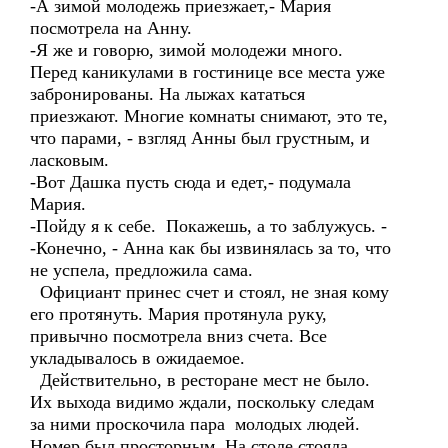
-А зимой молодежь приезжает,- Мария
посмотрела на Анну.
-Я же и говорю, зимой молодежи много.
Перед каникулами в гостинице все места уже
забронированы. На лыжах кататься
приезжают. Многие комнаты снимают, это те,
что парами, - взгляд Анны был грустным, и
ласковым.
-Вот Дашка пусть сюда и едет,- подумала
Мария.
-Пойду я к себе. Покажешь, а то заблужусь. -
-Конечно, - Анна как бы извинялась за то, что
не успела, предложила сама.
Официант принес счет и стоял, не зная кому
его протянуть. Мария протянула руку,
привычно посмотрела вниз счета. Все
укладывалось в ожидаемое.
Действительно, в ресторане мест не было.
Их выхода видимо ждали, поскольку следам
за ними проскочила пара молодых людей.
Номер был просторным. На столе стояла