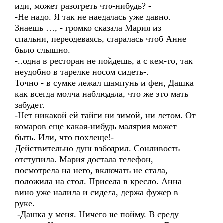
иди, может разогреть что-нибудь? -
-Не надо. Я так не наедалась уже давно.
Знаешь …, - громко сказала Мария из
спальни, переодеваясь, старалась чтоб Анне
было слышно.
-..одна в ресторан не пойдешь, а с кем-то, так
неудобно в тарелке носом сидеть-.
Точно - в сумке лежал шампунь и фен, Дашка
как всегда молча наблюдала, что же это мать
забудет.
-Нет никакой ей тайги ни зимой, ни летом. От
комаров еще какая-нибудь малярия может
быть. Или, что похлеще!-
Действительно душ взбодрил. Сонливость
отступила. Мария достала телефон,
посмотрела на него, включать не стала,
положила на стол. Присела в кресло. Анна
вино уже налила и сидела, держа фужер в
руке.
-Дашка у меня. Ничего не пойму. В среду