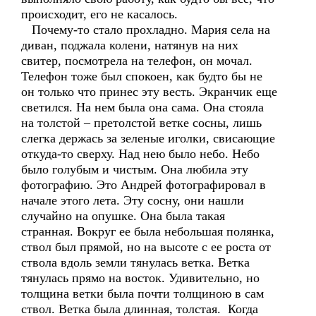
происходит, его не касалось.
Почему-то стало прохладно. Мария села на
диван, поджала колени, натянув на них
свитер, посмотрела на телефон, он мочал.
Телефон тоже был спокоен, как будто бы не
он только что принес эту весть. Экранчик еще
светился. На нем была она сама. Она стояла
на толстой – претолстой ветке сосны, лишь
слегка держась за зеленые иголки, свисающие
откуда-то сверху. Над нею было небо. Небо
было голубым и чистым. Она любила эту
фотографию. Это Андрей фотографировал в
начале этого лета. Эту сосну, они нашли
случайно на опушке. Она была такая
странная. Вокруг ее была небольшая полянка,
ствол был прямой, но на высоте с ее роста от
ствола вдоль земли тянулась ветка. Ветка
тянулась прямо на восток. Удивительно, но
толщина ветки была почти толщиною в сам
ствол. Ветка была длинная, толстая. Когда