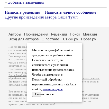
+
добавить замечания
Написать рецензию
Написать личное сообщение
Другие произведения автора Саша Тумп
Авторы
Произведения
Рецензии
Поиск
Магазин
Вход для авторов
О портале
Стихи.ру
Проза.ру
Портал Проза.ру предоставляет авторам возможность
свободной публикации своих литературных произведений в
Мы используем файлы cookie
сети Интернет на основании
пользовательского договора
.
для улучшения работы сайта.
Все авторские права на произведения принадлежат авторам
и охраняются
законом
. Перепечатка произведений возможна
Оставаясь на сайте, вы
только с согласия его автора, к которому вы можете
соглашаетесь с условиями
обратиться на его авторской странице. Ответственность за
тексты произведений авторы несут самостоятельно на
использования файлов cookies.
основании
правил публикации
и
законодательства
Чтобы ознакомиться с
Российской Федерации
. Данные пользователей
обрабатываются на основании
Политики обработки персональных данных
.
Политикой обработки
Вы также можете посмотреть более подробную
информацию о портале
и
персональных данных и файлов
связаться с администрацией
.
cookie,
нажмите здесь
.
Ежедневная аудитория портала Проза.ру – порядка 100 тысяч
Соглашаюсь
посетителей, которые в общей сумме просматривают более полумиллиона
страниц по данным счетчика посещаемости, который расположен справа
от этого текста. В каждой графе указано по две цифры: количество
просмотров и количество посетителей.