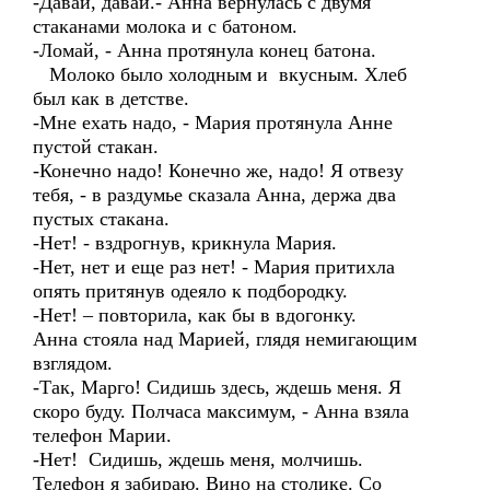
-Давай, давай.- Анна вернулась с двумя
стаканами молока и с батоном.
-Ломай, - Анна протянула конец батона.
Молоко было холодным и вкусным. Хлеб
был как в детстве.
-Мне ехать надо, - Мария протянула Анне
пустой стакан.
-Конечно надо! Конечно же, надо! Я отвезу
тебя, - в раздумье сказала Анна, держа два
пустых стакана.
-Нет! - вздрогнув, крикнула Мария.
-Нет, нет и еще раз нет! - Мария притихла
опять притянув одеяло к подбородку.
-Нет! – повторила, как бы в вдогонку.
Анна стояла над Марией, глядя немигающим
взглядом.
-Так, Марго! Сидишь здесь, ждешь меня. Я
скоро буду. Полчаса максимум, - Анна взяла
телефон Марии.
-Нет! Сидишь, ждешь меня, молчишь.
Телефон я забираю. Вино на столике. Со