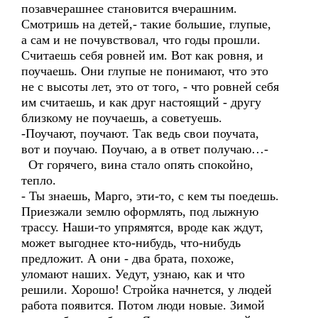
позавчерашнее становится вчерашним.
Смотришь на детей,- такие большие, глупые,
а сам и не почувствовал, что годы прошли.
Считаешь себя ровней им. Вот как ровня, и
поучаешь. Они глупые не понимают, что это
не с высоты лет, это от того, - что ровней себя
им считаешь, и как друг настоящий - другу
близкому не поучаешь, а советуешь.
-Поучают, поучают. Так ведь свои поучата,
вот и поучаю. Поучаю, а в ответ получаю…-
От горячего, вина стало опять спокойно,
тепло.
- Ты знаешь, Марго, эти-то, с кем ты поедешь.
Приезжали землю оформлять, под лыжную
трассу. Наши-то упрямятся, вроде как ждут,
может выгоднее кто-нибудь, что-нибудь
предложит. А они - два брата, похоже,
уломают наших. Уедут, узнаю, как и что
решили. Хорошо! Стройка начнется, у людей
работа появится. Потом люди новые. Зимой