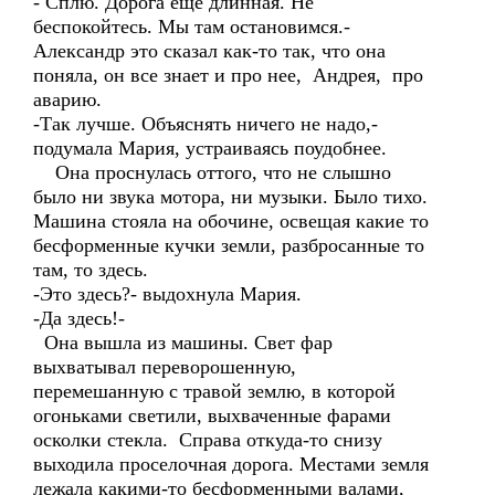
- Сплю. Дорога еще длинная. Не
беспокойтесь. Мы там остановимся.-
Александр это сказал как-то так, что она
поняла, он все знает и про нее, Андрея, про
аварию.
-Так лучше. Объяснять ничего не надо,-
подумала Мария, устраиваясь поудобнее.
Она проснулась оттого, что не слышно
было ни звука мотора, ни музыки. Было тихо.
Машина стояла на обочине, освещая какие то
бесформенные кучки земли, разбросанные то
там, то здесь.
-Это здесь?- выдохнула Мария.
-Да здесь!-
Она вышла из машины. Свет фар
выхватывал переворошенную,
перемешанную с травой землю, в которой
огоньками светили, выхваченные фарами
осколки стекла. Справа откуда-то снизу
выходила проселочная дорога. Местами земля
лежала какими-то бесформенными валами,