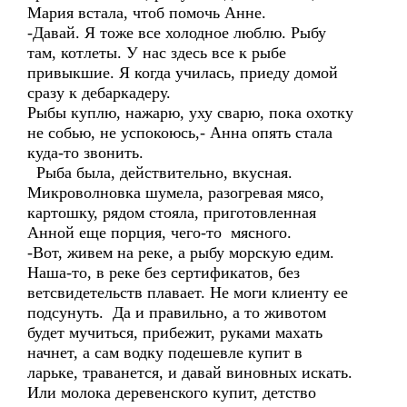
Мария встала, чтоб помочь Анне.
-Давай. Я тоже все холодное люблю. Рыбу
там, котлеты. У нас здесь все к рыбе
привыкшие. Я когда училась, приеду домой
сразу к дебаркадеру.
Рыбы куплю, нажарю, уху сварю, пока охотку
не собью, не успокоюсь,- Анна опять стала
куда-то звонить.
Рыба была, действительно, вкусная.
Микроволновка шумела, разогревая мясо,
картошку, рядом стояла, приготовленная
Анной еще порция, чего-то мясного.
-Вот, живем на реке, а рыбу морскую едим.
Наша-то, в реке без сертификатов, без
ветсвидетельств плавает. Не моги клиенту ее
подсунуть. Да и правильно, а то животом
будет мучиться, прибежит, руками махать
начнет, а сам водку подешевле купит в
ларьке, траванется, и давай виновных искать.
Или молока деревенского купит, детство