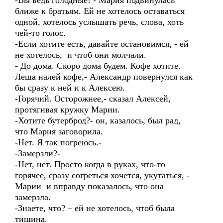
-Вы ведь голодные! - Мария подвинулась
ближе к братьям. Ей не хотелось оставаться
одной, хотелось услышать речь, слова, хоть
чей-то голос.
-Если хотите есть, давайте остановимся, - ей
не хотелось, и чтоб они молчали.
- До дома. Скоро дома будем. Кофе хотите.
Леша налей кофе,- Александр повернулся как
бы сразу к ней и к Алексею.
-Горячий. Осторожнее,- сказал Алексей,
протягивая кружку Марии.
-Хотите бутерброд?- он, казалось, был рад,
что Мария заговорила.
-Нет. Я так погреюсь.-
-Замерзли?-
-Нет, нет. Просто когда в руках, что-то
горячее, сразу согреться хочется, укутаться, -
Марии и вправду показалось, что она
замерзла.
-Знаете, что? – ей не хотелось, чтоб была
тишина.