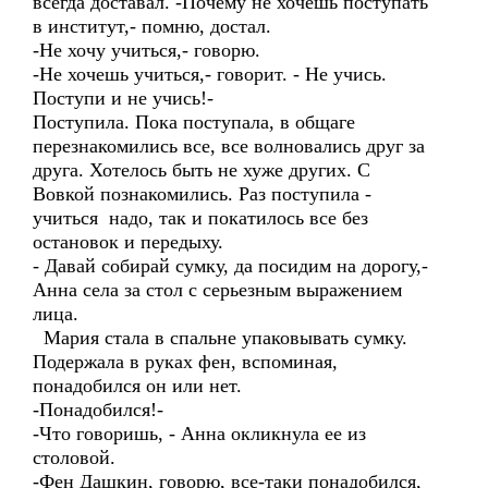
всегда доставал. -Почему не хочешь поступать
в институт,- помню, достал.
-Не хочу учиться,- говорю.
-Не хочешь учиться,- говорит. - Не учись.
Поступи и не учись!-
Поступила. Пока поступала, в общаге
перезнакомились все, все волновались друг за
друга. Хотелось быть не хуже других. С
Вовкой познакомились. Раз поступила -
учиться надо, так и покатилось все без
остановок и передыху.
- Давай собирай сумку, да посидим на дорогу,-
Анна села за стол с серьезным выражением
лица.
Мария стала в спальне упаковывать сумку.
Подержала в руках фен, вспоминая,
понадобился он или нет.
-Понадобился!-
-Что говоришь, - Анна окликнула ее из
столовой.
-Фен Дашкин, говорю, все-таки понадобился,