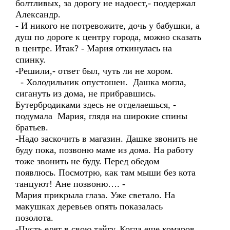
болтливых, за дорогу не надоест,- поддержал
Александр.
- И никого не потревожите, дочь у бабушки, а
душ по дороге к центру города, можно сказать
в центре. Итак? - Мария откинулась на
спинку.
-Решили,- ответ был, чуть ли не хором.
- Холодильник опустошен. Дашка могла,
сигануть из дома, не прибравшись.
Бутербродиками здесь не отделаешься, -
подумала Мария, глядя на широкие спины
братьев.
-Надо заскочить в магазин. Дашке звонить не
буду пока, позвоню маме из дома. На работу
тоже звонить не буду. Перед обедом
появлюсь. Посмотрю, как там мыши без кота
танцуют! Ане позвоню…. -
Мария прикрыла глаза. Уже светало. На
макушках деревьев опять показалась
позолота.
-Пусть едет в свою тайгу. Когда еще комаров