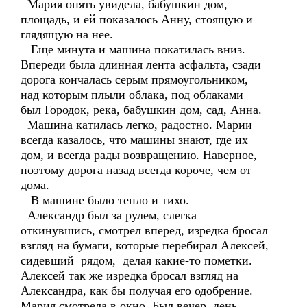
Мария опять увидела, бабушкин дом,
площадь, и ей показалось Анну, стоящую и
глядящую на нее.
Еще минута и машина покатилась вниз.
Впереди была длинная лента асфальта, сзади
дорога кончалась серым прямоугольником,
над которым плыли облака, под облаками
был Городок, река, бабушкин дом, сад, Анна.
Машина катилась легко, радостно. Марии
всегда казалось, что машины знают, где их
дом, и всегда рады возвращению. Наверное,
поэтому дорога назад всегда короче, чем от
дома.
В машине было тепло и тихо.
Александр был за рулем, слегка
откинувшись, смотрел вперед, изредка бросал
взгляд на бумаги, которые перебирал Алексей,
сидевший рядом, делая какие-то пометки.
Алексей так же изредка бросал взгляд на
Александра, как бы получая его одобрение.
Мария смотрела в окно. Был вечер, день