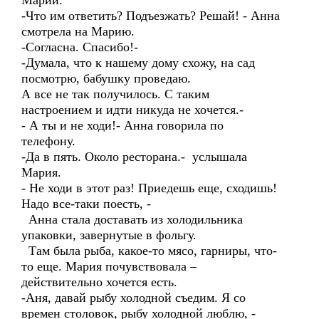
Марии.
-Что им ответить? Подъезжать? Решай! - Анна
смотрела на Марию.
-Согласна. Спасибо!-
-Думала, что к нашему дому схожу, на сад
посмотрю, бабушку проведаю.
А все не так получилось. С таким
настроением и идти никуда не хочется.-
- А ты и не ходи!- Анна говорила по
телефону.
-Да в пять. Около ресторана.- услышала
Мария.
- Не ходи в этот раз! Приедешь еще, сходишь!
Надо все-таки поесть, -
Анна стала доставать из холодильника
упаковки, завернутые в фольгу.
Там была рыба, какое-то мясо, гарниры, что-
то еще. Мария почувствовала –
действительно хочется есть.
-Аня, давай рыбу холодной съедим. Я со
времен столовок, рыбу холодной люблю, -