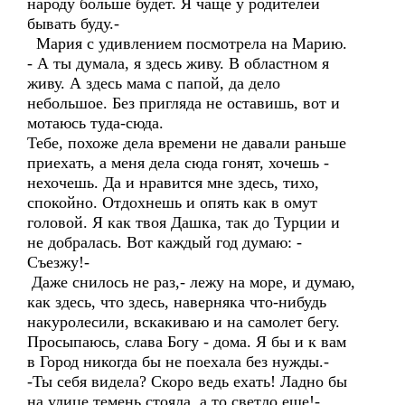
народу больше будет. Я чаще у родителей
бывать буду.-
Мария с удивлением посмотрела на Марию.
- А ты думала, я здесь живу. В областном я
живу. А здесь мама с папой, да дело
небольшое. Без пригляда не оставишь, вот и
мотаюсь туда-сюда.
Тебе, похоже дела времени не давали раньше
приехать, а меня дела сюда гонят, хочешь -
нехочешь. Да и нравится мне здесь, тихо,
спокойно. Отдохнешь и опять как в омут
головой. Я как твоя Дашка, так до Турции и
не добралась. Вот каждый год думаю: -
Съезжу!-
Даже снилось не раз,- лежу на море, и думаю,
как здесь, что здесь, наверняка что-нибудь
накуролесили, вскакиваю и на самолет бегу.
Просыпаюсь, слава Богу - дома. Я бы и к вам
в Город никогда бы не поехала без нужды.-
-Ты себя видела? Скоро ведь ехать! Ладно бы
на улице темень стояла, а то светло еще!-