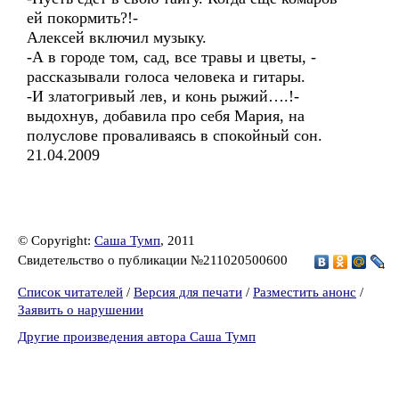
ей покормить?!-
Алексей включил музыку.
-А в городе том, сад, все травы и цветы, -
рассказывали голоса человека и гитары.
-И златогривый лев, и конь рыжий….!-
выдохнув, добавила про себя Мария, на
полуслове проваливаясь в спокойный сон.
21.04.2009
© Copyright:
Саша Тумп
, 2011
Свидетельство о публикации №211020500600
Список читателей
/
Версия для печати
/
Разместить анонс
/
Заявить о нарушении
Другие произведения автора Саша Тумп