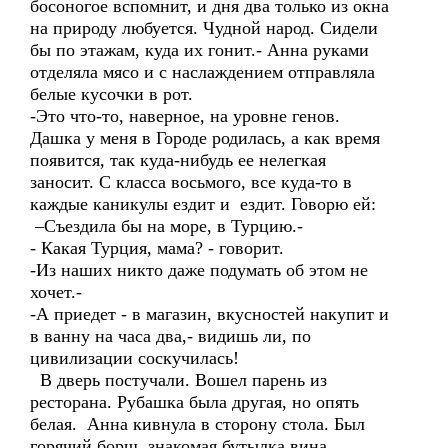
босоногое вспомнит, и дня два только из окна
на природу любуется. Чудной народ. Сидели
бы по этажам, куда их гонит.- Анна руками
отделяла мясо и с наслаждением отправляла
белые кусочки в рот.
-Это что-то, наверное, на уровне генов.
Дашка у меня в Городе родилась, а как время
появится, так куда-нибудь ее нелегкая
заносит. С класса восьмого, все куда-то в
каждые каникулы ездит и ездит. Говорю ей:
–Съездила бы на море, в Турцию.-
- Какая Турция, мама? - говорит.
-Из наших никто даже подумать об этом не
хочет.-
-А приедет - в магазин, вкусностей накупит и
в ванну на часа два,- видишь ли, по
цивилизации соскучилась!
В дверь постучали. Вошел парень из
ресторана. Рубашка была другая, но опять
белая. Анна кивнула в сторону стола. Был
горячий борщ, знакомая бутылка вина,