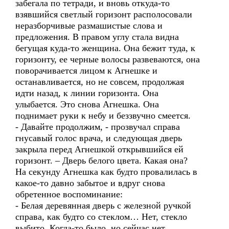
забегала по тетради, и вновь откуда-то
взявшийся светлый горизонт располосовали
неразборчивые размашистые слова и
предложения. В правом углу стала видна
бегущая куда-то женщина. Она бежит туда, к
горизонту, ее черные волосы развеваются, она
поворачивается лицом к Агнешке и
останавливается, но не совсем, продолжая
идти назад, к линии горизонта. Она
улыбается. Это снова Агнешка. Она
поднимает руки к небу и беззвучно смеется.
- Давайте продолжим, - прозвучал справа
гнусавый голос врача, и следующая дверь
закрыла перед Агнешкой открывшийся ей
горизонт. – Дверь белого цвета. Какая она?
На секунду Агнешка как будто провалилась в
какое-то давно забытое и вдруг снова
обретенное воспоминание:
- Белая деревянная дверь с железной ручкой
справа, как будто со стеклом… Нет, стекло
выбито. Когда-то было, но сейчас нет.