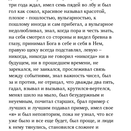
три года ждал, имел семь пядей во лбу и был
гол как сокол, красивое называл красотой,
плохое - пошлостью, вульгарностью, к
пошлому иногда и сам прибегал, а вульгарное
недолюбливал, знал, когда пора и честь знать,
на себя смотрел со стороны и видел бревна в
глазу, принимал Бога в себе и себя в Нем,
правую щеку всегда подставлял, левую –
никогда, никогда не говорил «никогда» ни в
будущем, ни в прошедшем времени, не
зарекался, не заикался, прослеживал связь
между событиями, знал важность чисел, был
за и против, не отрицал, что дважды два пять,
гадал, взывал и вызывал, крутился-вертелся,
менял шило на мыло, был безудержным и
неуемным, почитал старших, брал пример с
лучших и лучшим подавал пример, имел свое
«я» и был неповторим, пока не узнал, что все
уже было и все еще будет, был проще, и люди
к нему тянулись, становился сложнее и