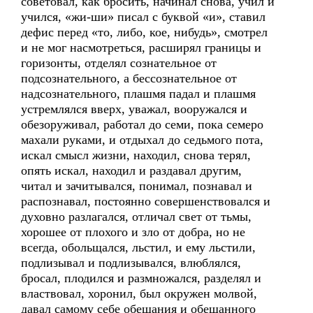
советовал, как бросить, начинал снова, учил и
учился, «жи-ши» писал с буквой «и», ставил
дефис перед «то, либо, кое, нибудь», смотрел
и не мог насмотреться, расширял границы и
горизонты, отделял сознательное от
подсознательного, а бессознательное от
надсознательного, плашмя падал и плашмя
устремлялся вверх, уважал, вооружался и
обезоруживал, работал до семи, пока семеро
махали руками, и отдыхал до седьмого пота,
искал смысл жизни, находил, снова терял,
опять искал, находил и раздавал другим,
читал и зачитывался, понимал, познавал и
распознавал, постоянно совершенствовался и
духовно разлагался, отличал свет от тьмы,
хорошее от плохого и зло от добра, но не
всегда, обольщался, льстил, и ему льстили,
подлизывал и подлизывался, влюблялся,
бросал, плодился и размножался, разделял и
властвовал, хоронил, был окружен молвой,
давал самому себе обещания и обещанного