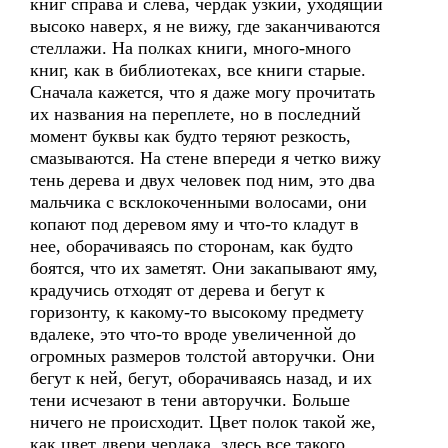
книг справа и слева, чердак узкий, уходящий
высоко наверх, я не вижу, где заканчиваются
стеллажи. На полках книги, много-много
книг, как в библиотеках, все книги старые.
Сначала кажется, что я даже могу прочитать
их названия на переплете, но в последний
момент буквы как будто теряют резкость,
смазываются. На стене впереди я четко вижу
тень дерева и двух человек под ним, это два
мальчика с всклокоченными волосами, они
копают под деревом яму и что-то кладут в
нее, оборачиваясь по сторонам, как будто
боятся, что их заметят. Они закапывают яму,
крадучись отходят от дерева и бегут к
горизонту, к какому-то высокому предмету
вдалеке, это что-то вроде увеличенной до
огромных размеров толстой авторучки. Они
бегут к ней, бегут, оборачиваясь назад, и их
тени исчезают в тени авторучки. Больше
ничего не происходит. Цвет полок такой же,
как цвет двери чердака, здесь все такого