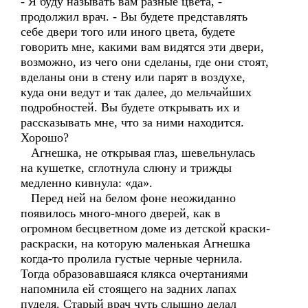
- Я буду называть вам разные цвета, -
продолжил врач. - Вы будете представлять
себе двери того или иного цвета, будете
говорить мне, какими вам видятся эти двери,
возможно, из чего они сделаны, где они стоят,
вделаны они в стену или парят в воздухе,
куда они ведут и так далее, до мельчайших
подробностей. Вы будете открывать их и
рассказывать мне, что за ними находится.
Хорошо?
Агнешка, не открывая глаз, шевельнулась
на кушетке, сглотнула слюну и трижды
медленно кивнула: «да».
Перед ней на белом фоне неожиданно
появилось много-много дверей, как в
огромном бесцветном доме из детской краски-
раскраски, на которую маленькая Агнешка
когда-то пролила густые черные чернила.
Тогда образовавшаяся клякса очертаниями
напомнила ей стоящего на задних лапах
пуделя. Старый врач чуть слышно делал