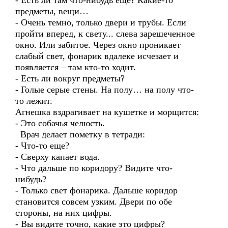
- Есть ли там что-нибудь еще? Какие-то
предметы, вещи…
- Очень темно, только двери и трубы. Если
пройти вперед, к свету... слева зарешеченное
окно. Или забитое. Через окно проникает
слабый свет, фонарик вдалеке исчезает и
появляется – там кто-то ходит.
- Есть ли вокруг предметы?
- Голые серые стены. На полу… на полу что-
то лежит.
Агнешка вздрагивает на кушетке и морщится:
- Это собачья челюсть.
Врач делает пометку в тетради:
- Что-то еще?
- Сверху капает вода.
- Что дальше по коридору? Видите что-
нибудь?
- Только свет фонарика. Дальше коридор
становится совсем узким. Двери по обе
стороны, на них цифры.
- Вы видите точно, какие это цифры?