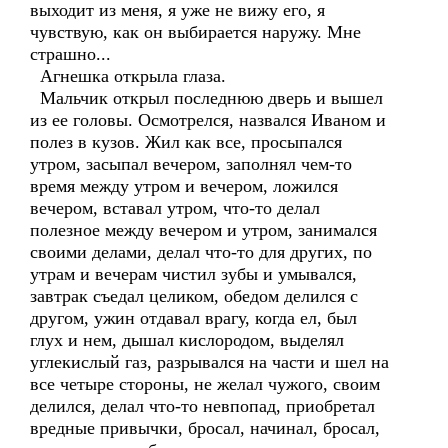
выходит из меня, я уже не вижу его, я
чувствую, как он выбирается наружу. Мне
страшно...
Агнешка открыла глаза.
Мальчик открыл последнюю дверь и вышел
из ее головы. Осмотрелся, назвался Иваном и
полез в кузов. Жил как все, просыпался
утром, засыпал вечером, заполнял чем-то
время между утром и вечером, ложился
вечером, вставал утром, что-то делал
полезное между вечером и утром, занимался
своими делами, делал что-то для других, по
утрам и вечерам чистил зубы и умывался,
завтрак съедал целиком, обедом делился с
другом, ужин отдавал врагу, когда ел, был
глух и нем, дышал кислородом, выделял
углекислый газ, разрывался на части и шел на
все четыре стороны, не желал чужого, своим
делился, делал что-то невпопад, приобретал
вредные привычки, бросал, начинал, бросал,