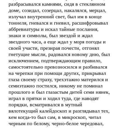
разбрасывался камнями, сидя в стеклянном
доме, созидал, созерцал, накалялся, мерцал,
излучал внутренний свет, был им в конце
тоннеля, гневался и гневил, расшифровывал
аббревиатуры и искал тайные послания,
знаки и символы, был звездой и ждал
звездного часа, а еще ждал у моря погоды и
своей участи, презирая почести, отгонял
гнетущие мысли, радовался новому дню, был
исключением, подтверждающим правило,
самостоятельно превозносился и разбивался
на черепки при помощи других, прикрывал
глаза своему страху, трехэтажно матерился и
семиэтажно постился, никому не поминал
прошлого и был глазастым дитей семи нянек,
играл в прятки и ходил туда, где наводят
порядки, всматривался в мутный
вялотекущий калейдоскоп и разглядывал тех,
кем когда-то был сам, в микроскоп, читал
черным по белому, черно-белое чередовал,