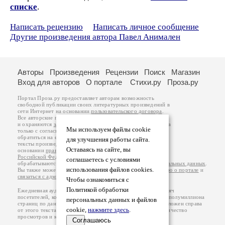
списке
.
Написать рецензию
Написать личное сообщение
Другие произведения автора Павел Анимален
Авторы
Произведения
Рецензии
Поиск
Магазин
Вход для авторов
О портале
Стихи.ру
Проза.ру
Портал Проза.ру предоставляет авторам возможность
свободной публикации своих литературных произведений в
сети Интернет на основании
пользовательского договора
.
Все авторские права на произведения принадлежат авторам
и охраняются
законом
. Перепечатка произведений возможна
Мы используем файлы cookie
только с согласия его автора, к которому вы можете
обратиться на его авторской странице. Ответственность за
для улучшения работы сайта.
тексты произведений авторы несут самостоятельно на
Оставаясь на сайте, вы
основании
правил публикации
и
законодательства
Российской Федерации
. Данные пользователей
соглашаетесь с условиями
обрабатываются на основании
Политики обработки персональных данных
.
использования файлов cookies.
Вы также можете посмотреть более подробную
информацию о портале
и
связаться с администрацией
.
Чтобы ознакомиться с
Политикой обработки
Ежедневная аудитория портала Проза.ру – порядка 100 тысяч
посетителей, которые в общей сумме просматривают более полумиллиона
персональных данных и файлов
страниц по данным счетчика посещаемости, который расположен справа
cookie,
нажмите здесь
.
от этого текста. В каждой графе указано по две цифры: количество
просмотров и количество посетителей.
Соглашаюсь