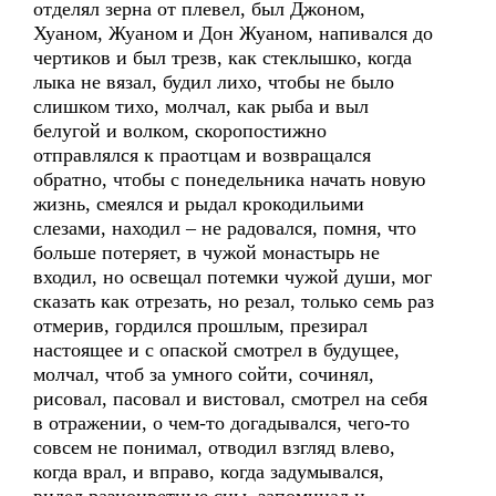
отделял зерна от плевел, был Джоном,
Хуаном, Жуаном и Дон Жуаном, напивался до
чертиков и был трезв, как стеклышко, когда
лыка не вязал, будил лихо, чтобы не было
слишком тихо, молчал, как рыба и выл
белугой и волком, скоропостижно
отправлялся к праотцам и возвращался
обратно, чтобы с понедельника начать новую
жизнь, смеялся и рыдал крокодильими
слезами, находил – не радовался, помня, что
больше потеряет, в чужой монастырь не
входил, но освещал потемки чужой души, мог
сказать как отрезать, но резал, только семь раз
отмерив, гордился прошлым, презирал
настоящее и с опаской смотрел в будущее,
молчал, чтоб за умного сойти, сочинял,
рисовал, пасовал и вистовал, смотрел на себя
в отражении, о чем-то догадывался, чего-то
совсем не понимал, отводил взгляд влево,
когда врал, и вправо, когда задумывался,