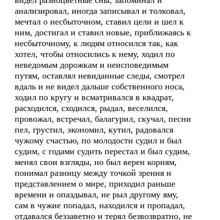
видел разноцветные сны, запоминал и
анализировал, иногда записывал и толковал,
мечтал о несбыточном, ставил цели и шел к
ним, достигал и ставил новые, приближаясь к
несбыточному, к людям относился так, как
хотел, чтобы относились к нему, ходил по
неведомым дорожкам и неисповедимым
путям, оставлял невиданные следы, смотрел
вдаль и не видел дальше собственного носа,
ходил по кругу и всматривался в квадрат,
расходился, сходился, рыдал, веселился,
провожал, встречал, балагурил, скучал, песни
пел, грустил, экономил, кутил, радовался
чужому счастью, по молодости судил и был
судим, с годами судить перестал и был судим,
менял свои взгляды, но был верен корням,
понимал разницу между точкой зрения и
представлением о мире, приходил раньше
времени и опаздывал, не рыл другому яму,
сам в чужие попадал, находился и пропадал,
отдавался беззаветно и терял безвозвратно, не