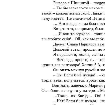
Бывало с Шишигой – подружка До
– Ты бы зеркало-то накрыл… А?! 
такой – коллективистской. Лавки п
чему идёте?.. Не зна-а-а-ю! Не зна
… А и я ведь когда был постарше
Вот, за что, например, было вор
… И вон то зеркало – тоже закр
вы любите себя!.. Ой, как вы себя
Да-а-а! Слава Нарцисса вам по
Домовой встал, прошел по комнат
Я перешел и, молча, сел на д
– Вот ведь, прости, г… – не дого
нужен для разговора! Хозяин! А, т
Он опять махнул рукой и зам
– Эх! Если б не нужда!.. – он оп
Тогда, ведь, получается, вроде, ка
Вон мать, давеча, с Марией разг
Ослобони голову-то у матери!.. Ма
…Тоже – ох! Звезда… Ох! Зв
...Нет! Если б не нужда – не в