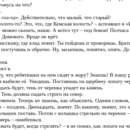
гожусь на что?
.
-ха». Действительно, что малый, что старый!
о-то? Это, что, где Кемская волость? – вспомнил я «
но сказать, наши. А котел тут – под боком! Полчаса 
омового. Вроде не врёт.
кажу, где клад лежит. Ты пойдешь и проверишь. Брать 
 постучишь и обратно. Ну, засыпишь, понятно, опять. Д
ня.
ил я.
то ребятишки на нем сидят в жару? Знаешь! В нашу ре
 выбили её. Увидишь. Поставишь на щербину лопату чер
цать будет, тень от черенка упадет на камень.
 должна падать строго на север.
м. Теперь не знаешь, как объяснить. Одним словом, д
 – полдень. Двенадцать, значит. По вашему, значит, это 
к поставь. Потом с колышка стрельни на черенок – это
 мерь – ошибешься.
будет, когда стрелять? – я не понял, как лопата на чер