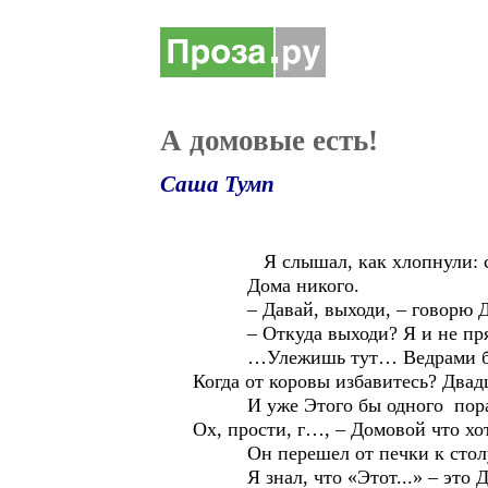
А домовые есть!
Саша Тумп
Я слышал, как хлопнули: снач
Дома никого.
– Давай, выходи, – говорю Дом
– Откуда выходи? Я и не пряталс
…Улежишь тут… Ведрами брям
Когда от коровы избавитесь? Двад
И уже Этого бы одного пора ост
Ох, прости, г…, – Домовой что хот
Он перешел от печки к столу, п
Я знал, что «Этот...» – это Дв