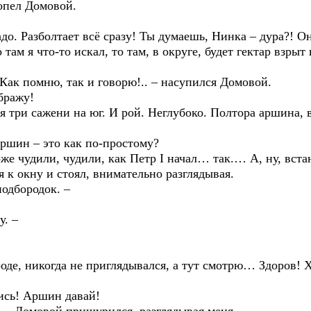
пел Домовой.
азболтает всё сразу! Ты думаешь, Нинка – дура?! Она 
 там я что-то искал, то там, в округе, будет гектар взрыт
ак помню, так и говорю!.. – насупился Домовой.
ражу!
и сажени на юг. И рой. Неглубоко. Полтора аршина, в
ин – это как по-простому?
дили, чудили, как Петр I начал… так.… А, ну, встань
 окну и стоял, внимательно разглядывая.
дбородок. –
. –
, никогда не приглядывался, а тут смотрю… Здоров! Хо
ь! Аршин давай!