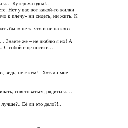
ся… Кутерьма одна!..
е. Нет у вас вот какой-то жилки
ечо к плечу» ни сидеть, ни жить. К
ть было не за что и не на кого.…
 Знаете же – не люблю я их! А
!.. С собой ещё носите.…
 ведь, не с кем!.. Хозяин мне
вать, советоваться, рядиться.…
учше?.. Её ли это дело?!..