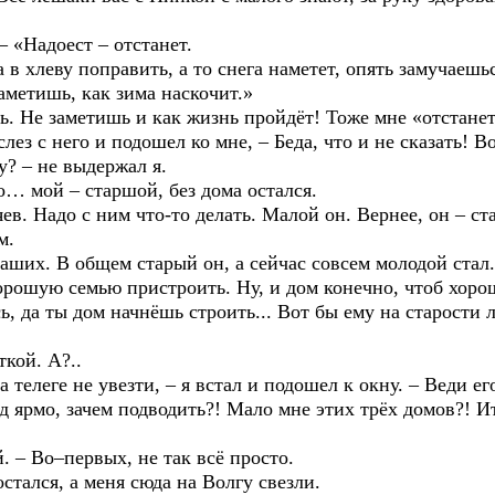
.
«Надоест – отстанет.
хлеву поправить, а то снега наметет, опять замучаешь
заметишь, как зима наскочит.»
Не заметишь и как жизнь пройдёт! Тоже мне «отстанет
слез с него и подошел ко мне, – Беда, что и не сказать! В
 – не выдержал я.
ой – старшой, без дома остался.
 Надо с ним что-то делать. Малой он. Вернее, он – ста
м.
. В общем старый он, а сейчас совсем молодой стал.
ую семью пристроить. Ну, и дом конечно, чтоб хороши
сь, да ты дом начнёшь строить... Вот бы ему на старости 
ой. А?..
еге не увезти, – я встал и подошел к окну. – Веди его,
 ярмо, зачем подводить?! Мало мне этих трёх домов?! Ита
 Во–первых, не так всё просто.
ся, а меня сюда на Волгу свезли.