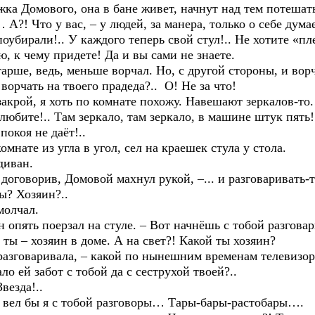
мового, она в бане живет, начнут над тем потешать
Что у вас, – у людей, за манера, только о себе думает
оубирали!.. У каждого теперь свой стул!.. Не хотите «пл
ю, к чему придете! Да и вы сами не знаете.
, ведь, меньше ворчал. Но, с другой стороны, и ворча
чать на твоего прадеда?.. О! Не за что!
ой, я хоть по комнате похожу. Навешают зеркалов-то.…
 любите!.. Там зеркало, там зеркало, в машине штук пять
коя не даёт!..
е из угла в угол, сел на краешек стула у стола.
иван.
ворив, Домовой махнул рукой, –... и разговаривать-то,
ы? Хозяин?..
олчал.
ять поерзал на стуле. – Вот начнёшь с тобой разговари
к ты – хозяин в доме. А на свет?! Какой ты хозяин?
оваривала, – какой по нынешним временам телевизор л
ло ей забот с тобой да с сеструхой твоей?..
езда!..
ел бы я с тобой разговоры… Тары-бары-растобары….