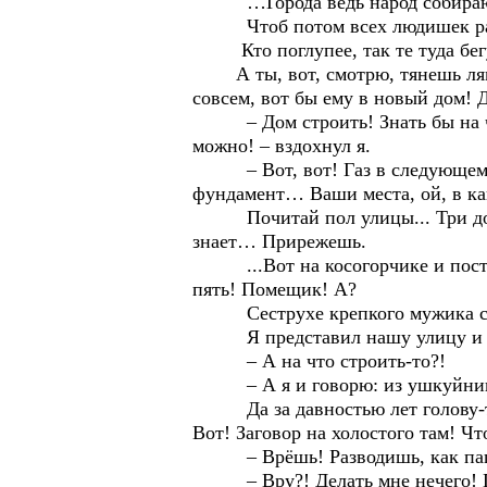
…Города ведь народ собирают
Чтоб потом всех людишек раз
Кто поглупее, так те туда бегу
А ты, вот, смотрю, тянешь лямк
совсем, вот бы ему в новый дом!
– Дом строить! Знать бы на что
можно! – вздохнул я.
– Вот, вот! Газ в следующем году
фундамент… Ваши места, ой, в как
Почитай пол улицы... Три дома в
знает… Прирежешь.
...Вот на косогорчике и построи
пять! Помещик! А?
Сеструхе крепкого мужика сосват
Я представил нашу улицу и кос
– А на что строить-то?!
– А я и говорю: из ушкуйников
Да за давностью лет голову-то н
Вот! Заговор на холостого там! Что
– Врёшь! Разводишь, как пацан
– Вру?! Делать мне нечего! Прик