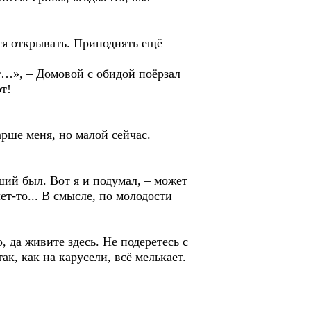
ся открывать. Приподнять ещё
…», – Домовой с обидой поёрзал
от!
рше меня, но малой сейчас.
й был. Вот я и подумал, – может
лет-то... В смысле, по молодости
 да живите здесь. Не подеретесь с
к, как на карусели, всё мелькает.