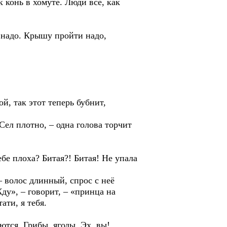
конь в хомуте. Люди все, как
 надо. Крышу пройти надо,
, так этот теперь бубнит,
 плотно, – одна голова торчит
 плоха? Битая?! Битая! Не упала
волос длинный, спрос с неё
ду», – говорит, – «принца на
ати, я тебя.
тся. Грибы, ягоды. Эх, вы!