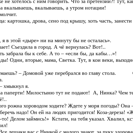
хотелось с ним говорить. Что за претензии?! Тут, как 
ера вкалываешь, вкалываешь, а утром нотации!
олчит.
 картошка, дрова, сено под крышу, хоть часть, занести
в этой «дыре» ни на минуту бы не осталась».
 Съездила в город. А чё вернулась? Вот!..
абрала бы к себе. А то – «если бы, да кабы…»!
Одни, вторые, мама, Светка. Тут, в кои веки, выходной
ешь? – Домовой уже перебрался во главу стола. Сел
а.
 хмыкнул я.
аперти! Милостыню тут не подают! А, Нинка? Чем тебе
!..
ожна хороводом ходите? Ждете у моря погоды? Она – 
беречь надо! Он ей на людях пригодится! Коза-дереза! «Ж
-то! Делом займись!» Кстати, на тебя указал. Хвалил, кст
ил!
лешаки вас с Нинкой с малого знают, за руку здороваю