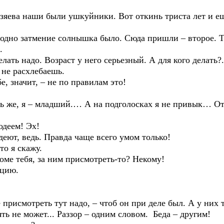
 наши были ушкуйники. Вот откинь триста лет и ещё
 затмение солнышка было. Сюда пришли – второе. То 
.
 надо. Возраст у него серьезный. А для кого делать?..
 не расхлебаешь.
значит, – не по правилам это!
же, я – младший.… А на подголосках я не привык… Отв
деем! Эх!
, ведь. Правда чаще всего умом только!
 я скажу.
 тебя, за ним присмотреть-то? Некому!
цию.
смотреть тут надо, – чтоб он при деле был. А у них та
 не может... Раззор – одним словом. Беда – другим!