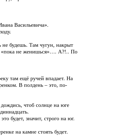
Ивана Васильевича».
ходу.
не будешь. Там чугун, накрыт
о «пока не женишься»…. А?!.. По
ку там ещё ручей впадает. На
енком. В полдень – это, по-
ождись, чтоб солнце на юге
одиннадцать.
 будет, значит, строго на юг.
енке на камне стоять будет.