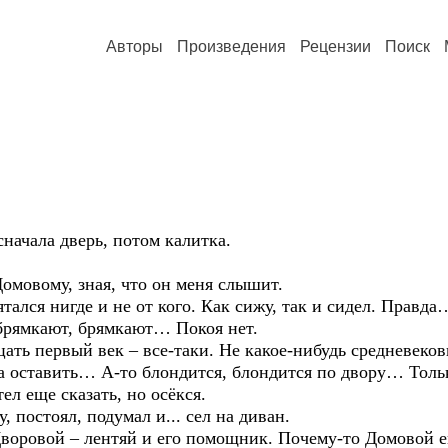
Авторы
Произведения
Рецензии
Поиск
ала дверь, потом калитка.
овому, зная, что он меня слышит.
я нигде и не от кого. Как сижу, так и сидел. Правда…
кают, брямкают… Покоя нет.
цать первый век – все-таки. Не какое-нибудь средневеко
авить… А-то блондится, блондится по двору… Только
ел еще сказать, но осёкся.
остоял, подумал и... сел на диван.
оровой – лентяй и его помощник. Почему-то Домовой е