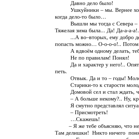
Давно дело было!
Ушкуйники – мы. Вернее хозяева
когда дело-то было…
Вышли мы тогда с Севера – одно
Тяжелая зима была... Да! Да-а-а-а!.
...А во–вторых, ему добро делать
попасть можно… О-о-о-о!.. Потом
А вдвоём одному делать, тебе, 
Не по правилам! Понял!
Да и характер у него!.. Опять 
петь.
Отвык. Да и то – годы! Моло
Старики-то к старости молодеют
Домовой сел и стал ждать, что
– А больше некому?.. Ну, кроме
Я смутно представлял ситуа
– Присмотреть!
…Скажешь!
– Я же тебе объясняю, что не при
Там делишки! Никто ничего понять