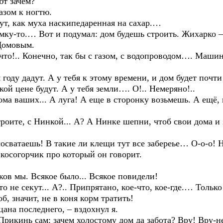
 зачем?
ом к ногтю.
т, как муха наскипедаренная на сахар.…
у-то.… Вот и подумал: дом будешь строить. Жихарко – 
 Домовым.
!.. Конечно, так бы с газом, с водопроводом…. Машина
 дадут. А у тебя к этому времени, и дом будет почти г
ой цене будут. А у тебя земли…. О!.. Немеряно!..
аших... А луга! А еще в сторонку возьмешь. А ещё, п
те, с Нинкой... А? А Нинке шепни, чтоб свои дома и з
аешь! В такие ли клещи тут все забереье… О-о-о! Не 
огорчик про который он говорит.
 мы. Всякое было... Всякое повидели!
е секут... А?.. Припрятано, кое-что, кое-где.… Только
б, значит, не в коня корм тратить!
а последнего, – вздохнул я.
инь сам: зачем холостому дом да забота? Вру! Вру-не-в