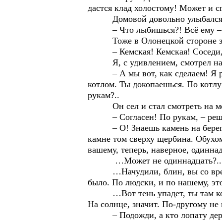
дастся клад холостому! Может и с
Домовой довольно улыбался
– Что лыбишься?! Всё ему – «ха
Тоже в Олонецкой стороне золот
– Кемская! Кемская! Соседи, мож
Я, с удивлением, смотрел на Д
– А мы вот, как сделаем! Я расс
котлом. Ты докопаешься. По котлу
рукам?..
Он сел и стал смотреть на ме
– Согласен! По рукам, – реш
– О! Знаешь камень на берегу, ч
камне том сверху щербина. Обухом
вашему, теперь, наверное, одиннад
…Может не одиннадцать?.. Тень
…Начудили, блин, вы со времене
было. По людски, и по нашему, это
…Вот тень упадет, ты там колыше
На солнце, значит. По-другому не
– Подожди, а кто лопату держать 