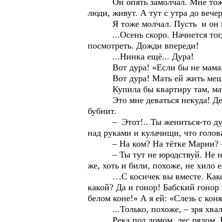
Он опять замолчал. Мне тоже не 
люди, живут. А тут с утра до веч
Я тоже молчал. Пусть и он м
...Осень скоро. Начнется тогда:
посмотреть. Дожди впереди!
...Нинка ещё... Дура!
Вот дура! «Если бы не мама, я 
Вот дура! Мать ей жить мешает!
Купила бы квартиру там, мать з
Это мне деваться некуда! Деды! 
бубнит.
– Этот!.. Ты жениться-то дума
над руками и кулачищи, что голов
– На ком? На тётке Марии? –
– Ты тут не юродствуй. Не на п
же, хоть и били, похоже, не хило её
…С косичек вы вместе. Какого р
какой? Да и гонор! Бабский гонор 
белом коне!» А я ей: «Слезь с коня
...Только, похоже, – зря хвал
Река под домом, лес рядом. Все 