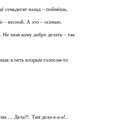
 семьдесят назад – поймёшь,
– весной. А это – осенью.
 Не зная кому добро делать – так
ык я петь вторым голосом-то
м…. Дела?!. Там дела-а-а-а!..