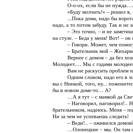
О-о-ох, если бы не нужда…
«Буду молчать!» – решил я, – 
...Пока дома, надо бы ворота в 
надо, а то потом забуду. Так и не 
– Это точно, – и не заметишь. 
на стуле. – Беда у меня! Вот! – он 
– Говори. Может, чем помогу?
– Брательник мой – Жихарко… м
Вернее с домом – да без хозяев.
Молодеет.… Мы с годами молодее
Вам не раскусить проблем наших
Одним словом, надо его в хорош
вы с Нинкой, того, ну... пожените
бы в новом доме-то… А?
…А я тут – с мамкой да Светк
– Наговорил, наговорил!.. На тел
брательником, надеюсь. Меня – под
Ни за чем не успеваешь следить!
– Веди!.. – оживился домовй. –
…Олонецкие – мы. Он там остал