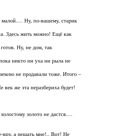
малой.… Ну, по-вашему, старик
. Здесь жить можно! Ещё как
отов. Ну, не дом, так
ока никто ни уха ни рыла не
емлю не продавали тоже. Итого –
век же эта неразбериха будет!
 холостому золото не дастся.…
ру, а решать мне!.. Вот! Не