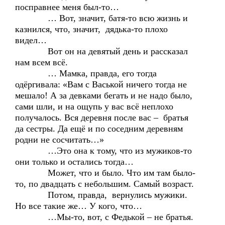
посправнее меня был-то…
… Вот, значит, батя-то всю жизнь и
казнился, что, значит, дядька-то плохо
видел…
Вот он на девятый день и рассказал
нам всем всё.
… Мамка, правда, его тогда
одёргивала: «Вам с Васькой ничего тогда не
мешало! А за девками бегать и не надо было,
сами шли, и на ощупь у вас всё неплохо
получалось. Вся деревня после вас – братья
да сестры. Да ещё и по соседним деревням
родни не сосчитать…»
…Это она к тому, что из мужиков-то
они только и остались тогда…
Может, что и было. Что им там было-
то, по двадцать с небольшим. Самый возраст.
Потом, правда, вернулись мужики.
Но все такие же… У кого, что…
…Мы-то, вот, с Федькой – не братья.