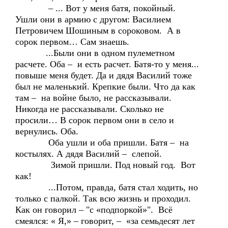
– ... Вот у меня батя, покойный.
Ушли они в армию с другом: Василием
Петровичем Шошиным в сороковом. А в
сорок первом… Сам знаешь.
...Были они в одном пулеметном
расчете. Оба – и есть расчет. Батя-то у меня...
повыше меня будет. Да и дядя Василий тоже
был не маленький. Крепкие были. Что да как
там – на войне было, не рассказывали.
Никогда не рассказывали. Сколько не
просили… В сорок первом они в село и
вернулись. Оба.
Оба ушли и оба пришли. Батя – на
костылях. А дядя Василий – слепой.
Зимой пришли. Под новый год. Вот
как!
...Потом, правда, батя стал ходить, но
только с палкой. Так всю жизнь и проходил.
Как он говорил – "с «подпоркой»". Всё
смеялся: « Я,» – говорит, – «за семьдесят лет