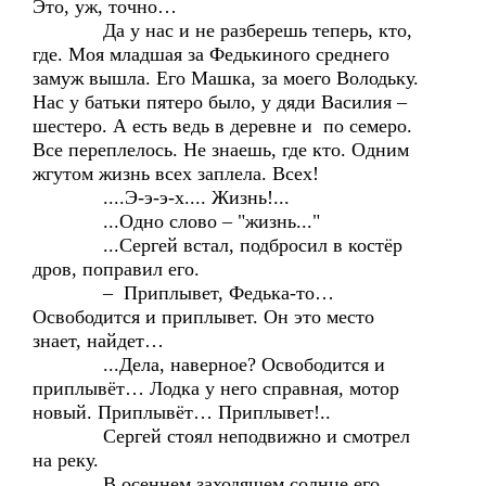
Это, уж, точно…
Да у нас и не разберешь теперь, кто,
где. Моя младшая за Федькиного среднего
замуж вышла. Его Машка, за моего Володьку.
Нас у батьки пятеро было, у дяди Василия –
шестеро. А есть ведь в деревне и по семеро.
Все переплелось. Не знаешь, где кто. Одним
жгутом жизнь всех заплела. Всех!
....Э-э-э-х.... Жизнь!...
...Одно слово – "жизнь..."
...Сергей встал, подбросил в костёр
дров, поправил его.
– Приплывет, Федька-то…
Освободится и приплывет. Он это место
знает, найдет…
...Дела, наверное? Освободится и
приплывёт… Лодка у него справная, мотор
новый. Приплывёт… Приплывет!..
Сергей стоял неподвижно и смотрел
на реку.
В осеннем заходящем солнце его