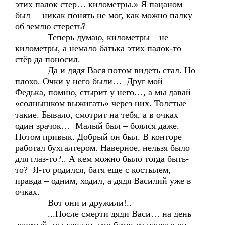
этих палок стер… километры.» Я пацаном
был – никак понять не мог, как можно палку
об землю стереть?
Теперь думаю, километры – не
километры, а немало батька этих палок-то
стёр да поносил.
Да и дядя Вася потом видеть стал. Но
плохо. Очки у него были… Друг мой –
Федька, помню, стырит у него…, а мы давай
«солнышком выжигать» через них. Толстые
такие. Бывало, смотрит на тебя, а в очках
один зрачок… Малый был – боялся даже.
Потом привык. Добрый он был. В конторе
работал бухгалтером. Наверное, нельзя было
для глаз-то?.. А кем можно было тогда быть-
то? Я-то родился, батя еще с костылем,
правда – одним, ходил, а дядя Василий уже в
очках.
Вот они и дружили!..
...После смерти дяди Васи… на день