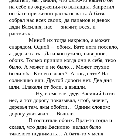
девятый, мы узнали, что батю-то нашего он
на себе из окружения-то вытащил. Запретил
он бате при жизни рассказывать. А батя,
собрал нас всех своих, да пацанов и девок
дяди Василия, нас – значит, всех, и
рассказал.
Миной их тогда накрыло, а может
снарядом. Одной – обоих. Бате ноги посекло,
а дядьке глаза. Да и контузило, наверное,
обоих. Только пришли когда они в себя, тихо
было. А может и не было… Может глухие
были оба. Кто его знает? А тогда что? На
солнышко иди. Другой дороги нет. Два дня
шли. Плакали от боли, а вышли.
… Ну, в смысле, дядя Василий батю
нес, а тот дорогу показывал, чтоб, значит,
деревья там, ямы обойти… Одним словом:
дорогу указывал… Вышли.
В госпиталь обоих. Врач-то тогда и
сказал, что дяде Василию нельзя было
тяжелого поднимать… А батя-то у меня