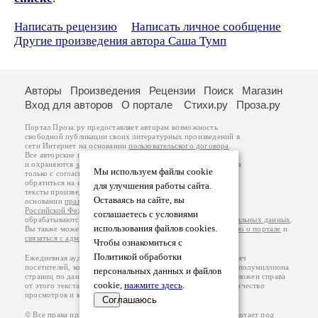
Написать рецензию
Написать личное сообщение
Другие произведения автора Саша Тумп
Авторы
Произведения
Рецензии
Поиск
Магазин
Вход для авторов
О портале
Стихи.ру
Проза.ру
Портал Проза.ру предоставляет авторам возможность
свободной публикации своих литературных произведений в
сети Интернет на основании
пользовательского договора
.
Все авторские права на произведения принадлежат авторам
и охраняются
законом
. Перепечатка произведений возможна
Мы используем файлы cookie
только с согласия его автора, к которому вы можете
обратиться на его авторской странице. Ответственность за
для улучшения работы сайта.
тексты произведений авторы несут самостоятельно на
Оставаясь на сайте, вы
основании
правил публикации
и
законодательства
Российской Федерации
. Данные пользователей
соглашаетесь с условиями
обрабатываются на основании
Политики обработки персональных данных
.
использования файлов cookies.
Вы также можете посмотреть более подробную
информацию о портале
и
связаться с администрацией
.
Чтобы ознакомиться с
Политикой обработки
Ежедневная аудитория портала Проза.ру – порядка 100 тысяч
посетителей, которые в общей сумме просматривают более полумиллиона
персональных данных и файлов
страниц по данным счетчика посещаемости, который расположен справа
cookie,
нажмите здесь
.
от этого текста. В каждой графе указано по две цифры: количество
просмотров и количество посетителей.
Соглашаюсь
© Все права принадлежат авторам, 2000-2026. Портал работает под