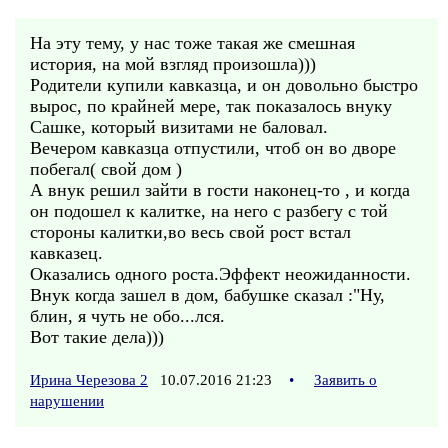
На эту тему, у нас тоже такая же смешная
история, на мой взгляд произошла)))
Родители купили кавказца, и он довольно быстро
вырос, по крайней мере, так показалось внуку
Сашке, который визитами не баловал.
Вечером кавказца отпустили, чтоб он во дворе
побегал( свой дом )
А внук решил зайти в гости наконец-то , и когда
он подошел к калитке, на него с разбегу с той
стороны калитки,во весь свой рост встал
кавказец.
Оказались одного роста.Эффект неожиданности.
Внук когда зашел в дом, бабушке сказал :"Ну,
блин, я чуть не обо...лся.
Вот такие дела)))
Ирина Черезова 2
10.07.2016 21:23
•
Заявить о
нарушении