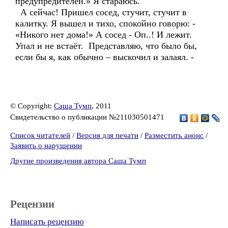
предупредителен.» Я стараюсь.
А сейчас! Пришел сосед, стучит, стучит в
калитку. Я вышел и тихо, спокойно говорю: -
«Никого нет дома!» А сосед - Оп..! И лежит.
Упал и не встаёт. Представляю, что было бы,
если бы я, как обычно – выскочил и залаял. -
© Copyright:
Саша Тумп
, 2011
Свидетельство о публикации №211030501471
Список читателей
/
Версия для печати
/
Разместить анонс
/
Заявить о нарушении
Другие произведения автора Саша Тумп
Рецензии
Написать рецензию