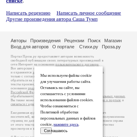
списке
.
Написать рецензию
Написать личное сообщение
Другие произведения автора Саша Тумп
Авторы
Произведения
Рецензии
Поиск
Магазин
Вход для авторов
О портале
Стихи.ру
Проза.ру
Портал Проза.ру предоставляет авторам возможность
свободной публикации своих литературных произведений в
сети Интернет на основании
пользовательского договора
.
Все авторские права на произведения принадлежат авторам
и охраняются
законом
. Перепечатка произведений возможна
Мы используем файлы cookie
только с согласия его автора, к которому вы можете
обратиться на его авторской странице. Ответственность за
для улучшения работы сайта.
тексты произведений авторы несут самостоятельно на
Оставаясь на сайте, вы
основании
правил публикации
и
законодательства
Российской Федерации
. Данные пользователей
соглашаетесь с условиями
обрабатываются на основании
Политики обработки персональных данных
.
использования файлов cookies.
Вы также можете посмотреть более подробную
информацию о портале
и
связаться с администрацией
.
Чтобы ознакомиться с
Политикой обработки
Ежедневная аудитория портала Проза.ру – порядка 100 тысяч
посетителей, которые в общей сумме просматривают более полумиллиона
персональных данных и файлов
страниц по данным счетчика посещаемости, который расположен справа
cookie,
нажмите здесь
.
от этого текста. В каждой графе указано по две цифры: количество
просмотров и количество посетителей.
Соглашаюсь