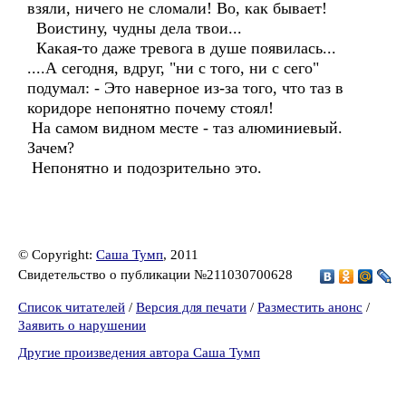
взяли, ничего не сломали! Во, как бывает!
Воистину, чудны дела твои...
Какая-то даже тревога в душе появилась...
....А сегодня, вдруг, "ни с того, ни с сего"
подумал: - Это наверное из-за того, что таз в
коридоре непонятно почему стоял!
На самом видном месте - таз алюминиевый.
Зачем?
Непонятно и подозрительно это.
© Copyright:
Саша Тумп
, 2011
Свидетельство о публикации №211030700628
Список читателей
/
Версия для печати
/
Разместить анонс
/
Заявить о нарушении
Другие произведения автора Саша Тумп