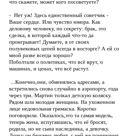
что скажете, может кого посоветуете?
- Нет уж! Здесь единственный советчик -
Ваше сердце. Или чувство юмора. Как
деловому человеку, по секрету: брак, это
сделка, в которой каждый что-то да
проигрывает! Думаете, я от своих
полувековых цепей всегда в восторге? А ей со
мной разве всегда хорошо?
Поболтали о политиках, что всё врут, о
машинах, и ценах, что всё растут.
...Конечно,они, обменялись адресами, а
встретились снова случайно в аэропорту, года
через три. Мартин толкал детскую коляску.
Рядом шла молодая женщина. На ухоженном
лице недовольная гримаска. Коротко
поговорили. Оказалось,это та самая модель,
теперь жена, испугавшись, что её бросят,
родила, но не сына наследника, а девочку.
Дочку он безумно любит, с ней же понимания