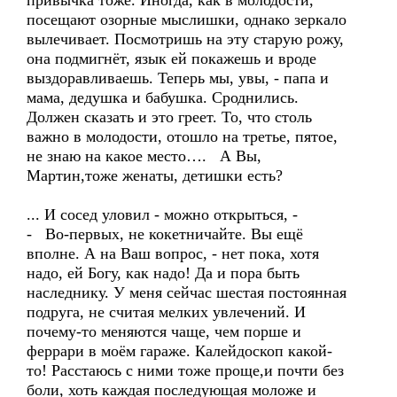
привычка тоже. Иногда, как в молодости,
посещают озорные мыслишки, однако зеркало
вылечивает. Посмотришь на эту старую рожу,
она подмигнёт, язык ей покажешь и вроде
выздоравливаешь. Теперь мы, увы, - папа и
мама, дедушка и бабушка. Сроднились.
Должен сказать и это греет. То, что столь
важно в молодости, отошло на третье, пятое,
не знаю на какое место…. А Вы,
Мартин,тоже женаты, детишки есть?
... И сосед уловил - можно открыться, -
- Во-первых, не кокетничайте. Вы ещё
вполне. А на Ваш вопрос, - нет пока, хотя
надо, ей Богу, как надо! Да и пора быть
наследнику. У меня сейчас шестая постоянная
подруга, не считая мелких увлечений. И
почему-то меняются чаще, чем порше и
феррари в моём гараже. Калейдоскоп какой-
то! Расстаюсь с ними тоже проще,и почти без
боли, хоть каждая последующая моложе и