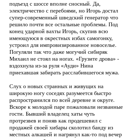
подъезд с шоссе вполне сносный. Да,
электричество с перебоями, но Игорь достал
супер-современный шведский генератор что
решило почти все остальные проблемы. Под
конец ударной вахты Игорь, скупив всю
имеющуюся в окрестных избах самогонку,
устроил для импровизированное новоселье.
Погуляли так что даже могучий сибиряк
Михаил не стоял на ногах. «Грузите дрова» -
вздохнула из-за руля «Ауди» Нина
приехавшая забирать расслабившегося мужа.
Слух о новых странных и живущих на
широкую ногу соседях разумеется быстро
распространился по всей деревне и округе.
Вскоре к молодой паре пожаловали незванные
гости. Бывший владелец хаты чуть
протрезвев и поняв как продешевил с
продажей своей хибары сколотил банду из
местных алкашей и нагрянул как-то под вечер