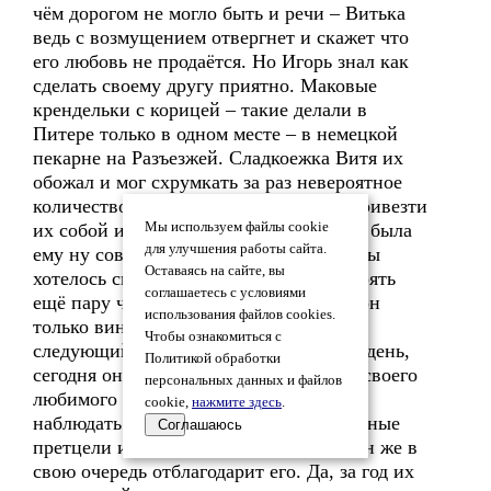
чём дорогом не могло быть и речи – Витька
ведь с возмущением отвергнет и скажет что
его любовь не продаётся. Но Игорь знал как
сделать своему другу приятно. Маковые
крендельки с корицей – такие делали в
Питере только в одном месте – в немецкой
пекарне на Разъезжей. Сладкоежка Витя их
обожал и мог схрумкать за раз невероятное
количество. Он всегда просил Игоря привезти
их собой из Питера, но та часть города была
Мы используем файлы cookie
для улучшения работы сайта.
ему ну совсем не по пути, после службы
Оставаясь на сайте, вы
хотелось скорее попасть домой а не терять
соглашаетесь с условиями
ещё пару часов в вечерних пробках и он
использования файлов cookies.
только виновато отговаривался – «в
Чтобы ознакомиться с
следующий раз». Но сегодня – особый день,
Политикой обработки
сегодня он наконец исполнит прихоть своего
персональных данных и файлов
любимого а потом будет с умилением
cookie,
нажмите здесь
.
наблюдать как тот заглатывает аппетитные
Соглашаюсь
претцели и благодарит его за заботу. Он же в
свою очередь отблагодарит его. Да, за год их