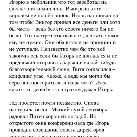
Игорю в мобильник что тот заработал на
сделке почти миллион. Выигрыш этот
впрочем не пошёл впрок. Игорь настаивал на
том чтобы Виктор принял все деньги или хотя
бы часть – ведь без его совета ничего бы не
было. Тот наотрез отказывался, дескать чужое
ему не нужно. Они оба встали на принцип и
не уступали. Неизвестно чем бы это всё
закончилось если бы Игорь не догадался и не
предложил отправить барыш в какой-нибудь
благотворительный фонд. Витя согласился –
конфликт угас. «Боже, а ведь мы могли бы
серьёзно поссориться, и из-за чего? Из-за
каких-то денег!» - со страхом думал Игорь.
Год пролетел почти незаметно. Снова
наступила осень. Мягкий сухой сентябрь
радовал Питер хорошей погодой. Из
открытого окна конференц-зала где Игорь
проводил совещание совета директоров
доносились звуки затихающего после