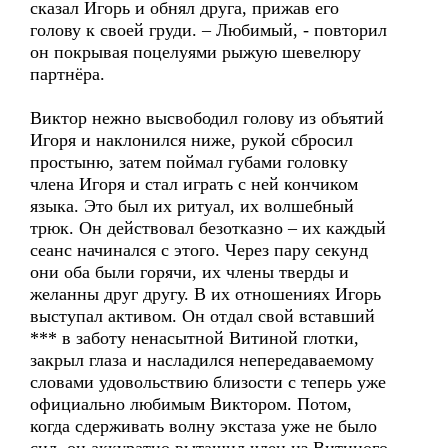
сказал Игорь и обнял друга, прижав его
голову к своей груди. – Любимый, - повторил
он покрывая поцелуями рыжую шевелюру
партнёра.
Виктор нежно высвободил голову из объятий
Игоря и наклонился ниже, рукой сбросил
простыню, затем поймал губами головку
члена Игоря и стал играть с ней кончиком
языка. Это был их ритуал, их волшебный
трюк. Он действовал безотказно – их каждый
сеанс начинался с этого. Через пару секунд
они оба были горячи, их члены тверды и
желанны друг другу. В их отношениях Игорь
выступал активом. Он отдал свой вставший
*** в заботу ненасытной Витиной глотки,
закрыл глаза и насладился непередаваемому
словами удовольствию близости с теперь уже
официально любимым Виктором. Потом,
когда сдерживать волну экстаза уже не было