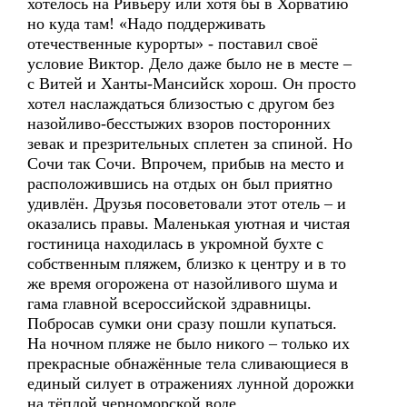
хотелось на Ривьеру или хотя бы в Хорватию
но куда там! «Надо поддерживать
отечественные курорты» - поставил своё
условие Виктор. Дело даже было не в месте –
с Витей и Ханты-Мансийск хорош. Он просто
хотел наслаждаться близостью с другом без
назойливо-бесстыжих взоров посторонних
зевак и презрительных сплетен за спиной. Но
Сочи так Сочи. Впрочем, прибыв на место и
расположившись на отдых он был приятно
удивлён. Друзья посоветовали этот отель – и
оказались правы. Маленькая уютная и чистая
гостиница находилась в укромной бухте с
собственным пляжем, близко к центру и в то
же время огорожена от назойливого шума и
гама главной всероссийской здравницы.
Побросав сумки они сразу пошли купаться.
На ночном пляже не было никого – только их
прекрасные обнажённые тела сливающиеся в
единый силует в отражениях лунной дорожки
на тёплой черноморской воде...