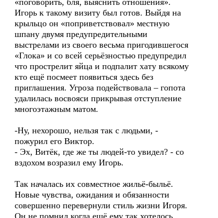
«поговорить, бля, выяснить отношения».
Игорь к такому визиту был готов. Выйдя на
крыльцо он «поприветствовал» местную
шпану двумя предупредительными
выстрелами из своего весьма пригодившегося
«Глока» и со всей серьёзностью предупредил
что прострелит яйца и подпалит хату всякому
кто ещё посмеет появиться здесь без
приглашения. Угроза подействовала – гопота
удалилась восвояси прикрывая отступление
многоэтажным матом.
-Ну, нехорошо, нельзя так с людьми, -
пожурил его Виктор.
- Эх, Витёк, где же ты людей-то увидел? - со
вздохом возразил ему Игорь.
Так началась их совместное жильё-быльё.
Новые чувства, ожидания и обязанности
совершенно перевернули стиль жизни Игоря.
Он не помнил когда ещё ему так хотелось