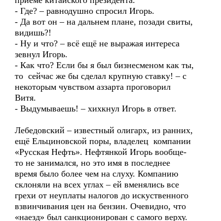
приёме китайского президента.
- Где? – равнодушно спросил Игорь.
- Да вот он – на дальнем плане, позади свиты,
видишь?!
- Ну и что? – всё ещё не выражая интереса
зевнул Игорь.
- Как что? Если бы я был бизнесменом как ты,
то сейчас же бы сделал крупную ставку! – с
некоторым чувством аззарта проговорил
Витя.
- Выдумываешь! – хихкнул Игорь в ответ.
Лебедовский – известный олигарх, из ранних,
ещё Ельциновской поры, владелец компании
«Русская Нефть». Нефтянкой Игорь вообще-
то не занимался, но это имя в последнее
время было более чем на слуху. Компанию
склоняли на всех углах – ей вменялись все
грехи от неуплаты налогов до искуственного
взвинчивания цен на бензин. Очевидно, что
«наезд» был санкционирован с самого верху.