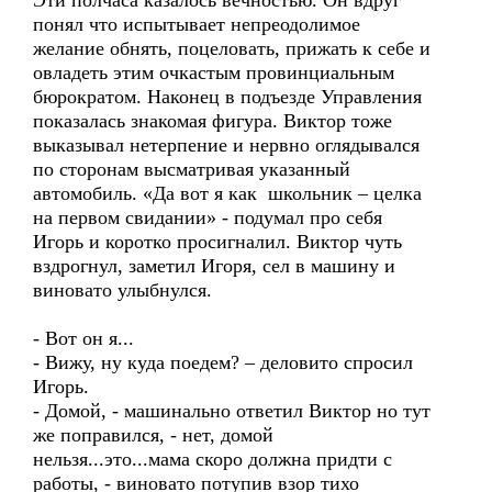
Эти полчаса казалось вечностью. Он вдруг
понял что испытывает непреодолимое
желание обнять, поцеловать, прижать к себе и
овладеть этим очкастым провинциальным
бюрократом. Наконец в подъезде Управления
показалась знакомая фигура. Виктор тоже
выказывал нетерпение и нервно оглядывался
по сторонам высматривая указанный
автомобиль. «Да вот я как школьник – целка
на первом свидании» - подумал про себя
Игорь и коротко просигналил. Виктор чуть
вздрогнул, заметил Игоря, сел в машину и
виновато улыбнулся.
- Вот он я...
- Вижу, ну куда поедем? – деловито спросил
Игорь.
- Домой, - машинально ответил Виктор но тут
же поправился, - нет, домой
нельзя...это...мама скоро должна придти с
работы, - виновато потупив взор тихо