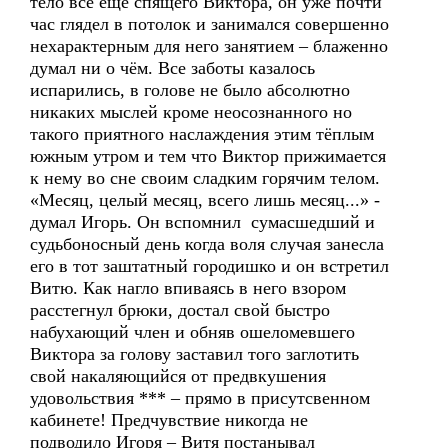
тело всё ещё спящего Виктора, он уже почти
час глядел в потолок и занимался совершенно
нехарактерным для него занятием – блаженно
думал ни о чём. Все заботы казалось
испарились, в голове не было абсолютно
никаких мыслей кроме неосознанного но
такого приятного наслаждения этим тёплым
южным утром и тем что Виктор прижимается
к нему во сне своим сладким горячим телом.
«Месяц, целый месяц, всего лишь месяц...» -
думал Игорь. Он вспомнил сумасшедший и
судьбоносный день когда воля случая занесла
его в тот заштатный городишко и он встретил
Витю. Как нагло впиваясь в него взором
расстегнул брюки, достал свой быстро
набухающий член и обняв ошеломевшего
Виктора за голову заставил того заглотить
свой накаляющийся от предвкушения
удовольствия *** – прямо в присутсвенном
кабинете! Предчувствие никогда не
подводило Игоря – Витя постанывал