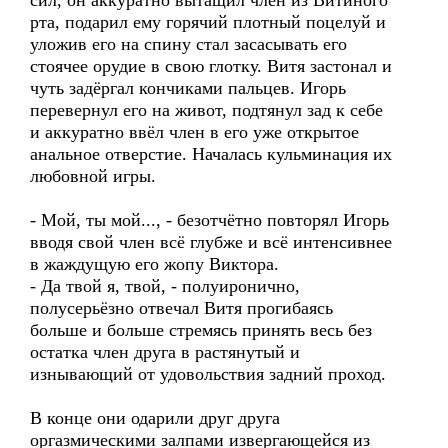
сил, он аккуратно вытащил член из Витиного
рта, подарил ему горячий плотный поцелуй и
уложив его на спину стал засасывать его
стоячее орудие в свою глотку. Витя застонал и
чуть задёргал кончиками пальцев. Игорь
перевернул его на живот, подтянул зад к себе
и аккуратно ввёл член в его уже открытое
анальное отверстие. Началась кульминация их
любовной игры.
- Мой, ты мой..., - безотчётно повторял Игорь
вводя свой член всё глубже и всё интенсивнее
в жаждущую его жопу Виктора.
- Да твой я, твой, - полуиронично,
полусерьёзно отвечал Витя прогибаясь
больше и больше стремясь принять весь без
остатка член друга в растянутый и
изнывающий от удовольствия задний проход.
В конце они одарили друг друга
оргазмическими залпами извергающейся из