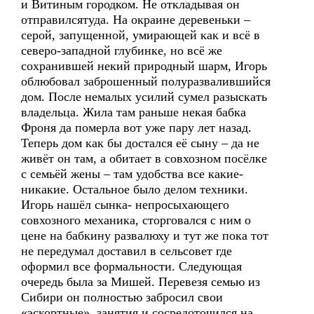
и Витиным городком. Не откладывая он
отправилсятуда. На окраине деревеньки –
серой, запущенной, умирающей как и всё в
северо-западной глубинке, но всё же
сохранившей некий природный шарм, Игорь
облюбовал заброшенный полуразвалившийся
дом. После немалых усилий сумел разыскать
владельца. Жила там раньше некая бабка
Фроня да померла вот уже пару лет назад.
Теперь дом как бы достался её сыну – да не
живёт он там, а обитает в совхозном посёлке
с семьёй жены – там удобства все какие-
никакие. Остальное было делом техники.
Игорь нашёл сынка- непросыхающего
совхозного механика, сторговался с ним о
цене на бабкину развалюху и тут же пока тот
не передумал доставил в сельсовет где
оформил все формальности. Следующая
очередь была за Мишей. Перевезя семью из
Сибири он полностью забросил свои
«эскортные» занятия и сосредоточился на