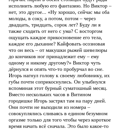
исполнить любую его фантазию. Но Виктор –
нет, это другое... «Ну хорошо, сейчас мы оба
молоды, в соку, а потом, потом – через
двадцать, тридцать, сорок лет? Буду ли я
также сходить от него с ума? С восторгом
ощущать каждое прикосновение его тела,
каждое его дыхание? Кайфовать осозновая
что он весь – от макушки рыжей шевелюры
до кончиков ног принадлежит ему – ему
одному и никому другому?» Виктор чуть
дёрнулся и опять что-то пробурчал во сне.
Игорь нагнул голову к своему любовнику, их
губы почти соприкоснулись. Он улыбнулся
вспоминая этот бурный суматошный месяц.
Вместо нескольких часов в Витином
городишке Игорь застрял там на пару дней.
Они почти не выходили из номера –
совокуплялись сливаясь в едином безумном
оргазме только для того чтобы через короткое
время начать всё сначала. Это было какое-то