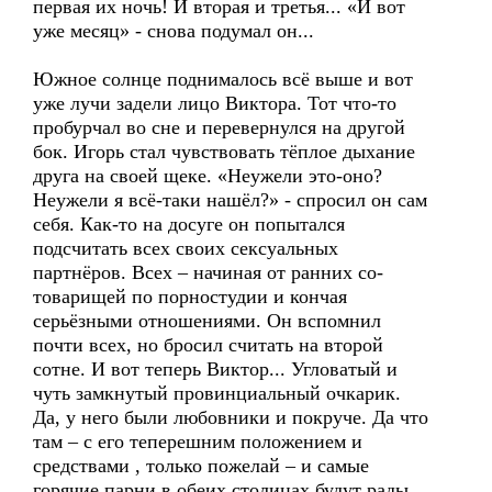
первая их ночь! И вторая и третья... «И вот
уже месяц» - снова подумал он...
Южное солнце поднималось всё выше и вот
уже лучи задели лицо Виктора. Тот что-то
пробурчал во сне и перевернулся на другой
бок. Игорь стал чувствовать тёплое дыхание
друга на своей щеке. «Неужели это-оно?
Неужели я всё-таки нашёл?» - спросил он сам
себя. Как-то на досуге он попытался
подсчитать всех своих сексуальных
партнёров. Всех – начиная от ранних со-
товарищей по порностудии и кончая
серьёзными отношениями. Он вспомнил
почти всех, но бросил считать на второй
сотне. И вот теперь Виктор... Угловатый и
чуть замкнутый провинциальный очкарик.
Да, у него были любовники и покруче. Да что
там – с его теперешним положением и
средствами , только пожелай – и самые
горячие парни в обеих столицах будут рады