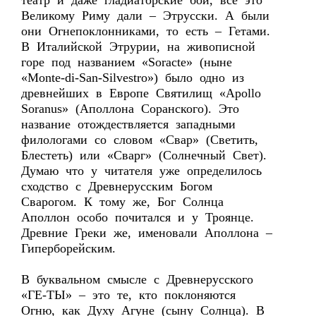
театр и даже гладиаторские бои, всё это
Великому Риму дали – Этрусски. А были
они Огнепоклонниками, то есть – Гетами.
В Италийской Этрурии, на живописной
горе под названием «Soracte» (ныне
«Monte-di-San-Silvestro») было одно из
древнейших в Европе Святилищ «Apollo
Soranus» (Аполлона Соранского). Это
название отождествляется западными
филологами со словом «Свар» (Светить,
Блестеть) или «Сварг» (Солнечный Свет).
Думаю что у читателя уже определилось
сходство с Древнерусским Богом
Сварогом. К тому же, Бог Солнца
Аполлон особо почитался и у Троянце.
Древние Греки же, именовали Аполлона –
Гиперборейским.
В буквальном смысле с Древнерусского
«ГЕ-ТЫ» – это те, кто поклоняются
Огню, как Духу Агуне (сыну Солнца). В