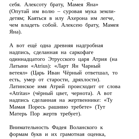
себя. Алексоту брату, Мамея Яна»
(Опутай им волю – суровая мука земли-
детям; Каяться в илу Ахерона им легче,
чем владеть собой. Алексею брату, Мамея
Яна).
А вот ещё одна древняя надгробная
надпись, сделанная на саркофаге
одиннадцатого Этрусского царя Атрия (на
Латыни «Atrius): «Ларт Ян Чарный
ветеял» (Царь Иван Чёрный ответшал, то
есть, умер от старости, дряхлости).
Латинское имя Атрий происходит от слова
«Atritas» (чёрный цвет, чернота). А вот
надпись сделанная на жертвеннике: «Ту
Мамая Поресь рашивю требете» (Тут
Матерь Пор жертв требует).
Внимательность Фадея Воланского к
формам букв и их грамотная оценка,