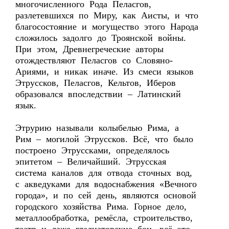
многочисленного Рода Пеласгов,
разлетевшихся по Миру, как Аисты, и что
благосостояние и могущество этого Народа
сложилось задолго до Троянской войны.
При этом, Древнегреческие авторы
отождествляют Пеласгов со Словяно-
Ариями, и никак иначе. Из смеси языков
Этруссков, Пеласгов, Кельтов, Иберов
образовался впоследствии – Латинский
язык.
Этрурию называли колыбелью Рима, а
Рим – могилой Этруссков. Всё, что было
построено Этруссками, определялось
эпитетом – Величайший. Этрусская
система каналов для отвода сточных вод,
с акведуками для водоснабжения «Вечного
города», и по сей день, являются основой
городского хозяйства Рима. Горное дело,
металлообработка, ремёсла, строительство,