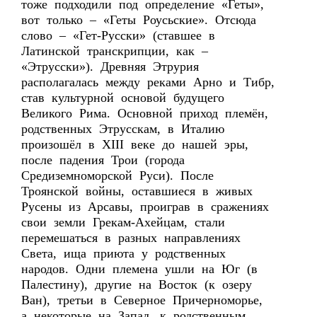
тоже подходили под определение «Геты»,
вот только – «Геты Роусьские». Отсюда
слово – «Гет-Русски» (ставшее в
Латинской транскрипции, как –
«Этрусски»). Древняя Этрурия
располагалась между реками Арно и Тибр,
став культурной основой будущего
Великого Рима. Основной приход племён,
родственных Этрусскам, в Италию
произошёл в XIII веке до нашей эры,
после падения Трои (города
Средиземноморской Руси). После
Троянской войны, оставшиеся в живых
Русены из Арсавы, проиграв в сражениях
свои земли Грекам-Ахейцам, стали
перемешаться в разных направлениях
Света, ища приюта у родственных
народов. Одни племена ушли на Юг (в
Палестину), другие на Восток (к озеру
Ван), третьи в Северное Причерноморье,
а некоторые на Запад, к родственным