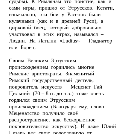
судьбы). К Римлянам это понятие, как и
сами игры, пришло от Этруссков. Кстати,
изначально, эти бои у Расенов были
кулачными (как и в древней Руси), а
цирковой боец, который добровольно
участвовал в этих играх, назывался –
Людин. На Латыни «Ludius» – Гладиатор
или Борец.
Своим Великим Эртусским
происхождением гордились многие
Римские аристократы. Знаменитый
Римский государственный деятель,
покровитель искусств – Меценат Гай
Цильний (70 – 8 гг. до н.э.) тоже очень
гордился своим Этрусским
происхождением (Благодаря ему, слово
Меценатство получило своё
распространение, как бескорыстное
покровительство искусству). И даже Юлий
Цезарь вел свою родословную от