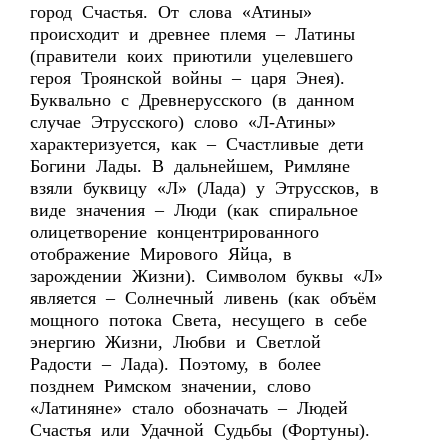
город Счастья. От слова «Атины»
происходит и древнее племя – Латины
(правители коих приютили уцелевшего
героя Троянской войны – царя Энея).
Буквально с Древнерусского (в данном
случае Этрусского) слово «Л-Атины»
характеризуется, как – Счастливые дети
Богини Лады. В дальнейшем, Римляне
взяли буквицу «Л» (Лада) у Этруссков, в
виде значения – Люди (как спиральное
олицетворение концентрированного
отображение Мирового Яйца, в
зарождении Жизни). Символом буквы «Л»
является – Солнечный ливень (как объём
мощного потока Света, несущего в себе
энергию Жизни, Любви и Светлой
Радости – Лада). Поэтому, в более
позднем Римском значении, слово
«Латиняне» стало обозначать – Людей
Счастья или Удачной Судьбы (Фортуны).