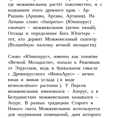
где можжевельник растёт повсеместно, и с
названием этого древнего края – Ар-
Ръшань (Аршава, Арсава, Артания). На
Латыни слово «Juniperus» (Юниперус)
означает – можжевельник (вечно юный).
Отсюда и определение Бога Юпитера –
тот, кто держит Можжевеловый скипетр
(Волшебную палочку вечной молодости).
Слово «Юниперус», именно как понятие
«Вечной Молодости», попало к Римлянам
от Этруссков, ведь в буквальном смысле
с Древнерусского «ИюнъАрус» – вечно
юная и живая услада ( в виде
вечнозелёного растение ). У Персов
можжевельник именовался – Аперус, а в
Белуджистане можжевельник назывался –
Апурс. В разных традициях Старого и
Нового света Можжевельник используется
для окуривания помещений, дым которого