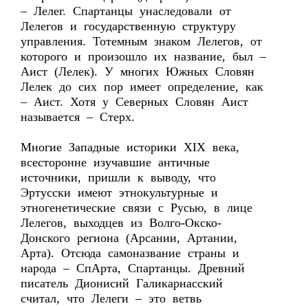
– Лелег. Спартанцы унаследовали от
Лелегов и государственную структуру
управления. Тотемным знаком Лелегов, от
которого и произошло их название, был –
Аист (Лелек). У многих Южных Словян
Лелек до сих пор имеет определение, как
– Аист. Хотя у Северных Словян Аист
называется – Стерх.
Многие Западные историки XIX века,
всесторонне изучавшие античные
источники, пришли к выводу, что
Эртусски имеют этнокультурные и
этногенетические связи с Русью, в лице
Лелегов, выходцев из Волго-Окско-
Донского региона (Арсании, Артании,
Арта). Отсюда самоназвание страны и
народа – СпАрта, Спартанцы. Древний
писатель Дионисий Галикарнасский
считал, что Лелеги – это ветвь