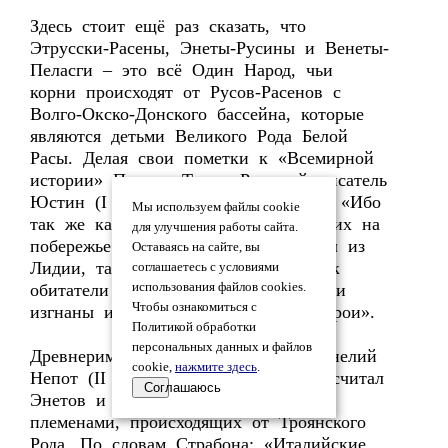
Здесь стоит ещё раз сказать, что
Этрусски-Расены, Энеты-Русины и Венеты-
Пеласги – это всё Один Народ, чьи
корни происходят от Русов-Расенов с
Волго-Окско-Донского бассейна, которые
являются детьми Великого Рода Белой
Расы. Делая свои пометки к «Всемирной
истории» Помпея Трога, Римский писатель
Юстин (I век до нашей эры) писал: «Ибо
Мы используем файлы cookie
так же как народ Этруссков, живущих на
для улучшения работы сайта.
побережье Тосканского моря, пришел из
Оставаясь на сайте, вы
Лидии, так и Венеты, известные как
соглашаетесь с условиями
обитатели Адриатического моря, были
использования файлов cookies.
Чтобы ознакомиться с
изгнаны из захваченной Атенором Трои».
Политикой обработки
персональных данных и файлов
Древнеримский историк и поэт Корнелий
cookie,
нажмите здесь
.
Непот (II век до нашей эры) тоже считал
Соглашаюсь
Энетов и Венетов родственными
племенами, происходящих от Троянского
Рода. По словам Страбона: «Италийские