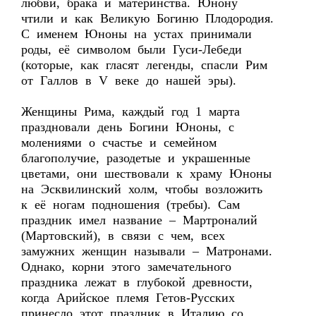
любви, брака и материнства. Юнону
чтили и как Великую Богиню Плодородия.
С именем Юноны на устах принимали
роды, её символом были Гуси-Лебеди
(которые, как гласят легенды, спасли Рим
от Галлов в V веке до нашей эры).
Женщины Рима, каждый год 1 марта
праздновали день Богини Юноны, с
молениями о счастье и семейном
благополучие, разодетые и украшенные
цветами, они шествовали к храму Юноны
на Эсквилинский холм, чтобы возложить
к её ногам подношения (требы). Сам
праздник имел название – Мартроналий
(Мартовский), в связи с чем, всех
замужних женщин называли – Матронами.
Однако, корни этого замечательного
праздника лежат в глубокой древности,
когда Арийское племя Гетов-Русских
принесло этот праздник в Италию со