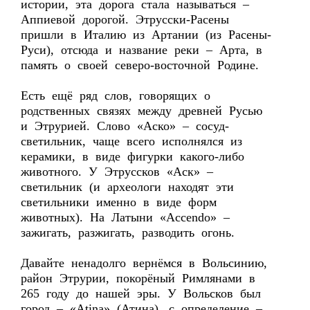
истории, эта дорога стала называться –
Аппиевой дорогой. Этрусски-Расены
пришли в Италию из Артании (из Расены-
Руси), отсюда и название реки – Арта, в
память о своей северо-восточной Родине.
Есть ещё ряд слов, говорящих о
родственных связях между древней Русью
и Этрурией. Слово «Аско» – сосуд-
светильник, чаще всего исполнялся из
керамики, в виде фигурки какого-либо
животного. У Этруссков «Аск» –
светильник (и археологи находят эти
светильники именно в виде форм
животных). На Латыни «Accendo» –
зажигать, разжигать, разводить огонь.
Давайте ненадолго вернёмся в Вольсинию,
район Этрурии, покорёный Римлянами в
265 году до нашей эры. У Вольсков был
город – «Atina» (Атина), с определение –