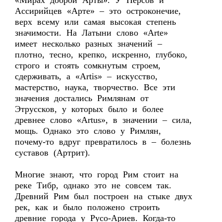
«Мирах доброй Арты». У Персов и
Ассирийцев «Арте» – это остроконечие,
верх всему или самая высокая степень
значимости. На Латыни слово «Arte»
имеет несколько разных значений –
плотно, тесно, крепко, искренно, глубоко,
строго и стоять сомкнутым строем,
сдерживать, а «Artis» – искусство,
мастерство, наука, творчество. Все эти
значения достались Римлянам от
Этруссков, у которых было и более
древнее слово «Artus», в значении – сила,
мощь. Однако это слово у Римлян,
почему-то вдруг превратилось в – болезнь
суставов (Артрит).
Многие знают, что город Рим стоит на
реке Тибр, однако это не совсем так.
Древний Рим был построен на стыке двух
рек, как и было положено строить
древние города у Русо-Ариев. Когда-то