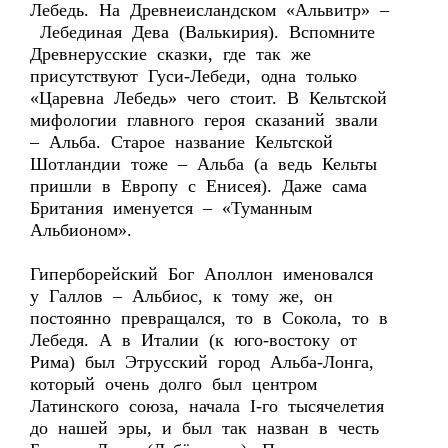
Лебедь. На Древнеисландском «Альвитр» –
Лебединая Дева (Валькирия). Вспомните
Древнерусские сказки, где так же
присутствуют Гуси-Лебеди, одна только
«Царевна Лебедь» чего стоит. В Кельтской
мифологии главного героя сказаний звали
– Альба. Старое название Кельтской
Шотландии тоже – Альба (а ведь Кельты
пришли в Европу с Енисея). Даже сама
Британия именуется – «Туманным
Альбионом».
Гиперборейский Бог Аполлон именовался
у Галлов – Альбиос, к тому же, он
постоянно превращался, то в Сокола, то в
Лебедя. А в Италии (к юго-востоку от
Рима) был Этрусский город Альба-Лонга,
который очень долго был центром
Латинского союза, начала I-го тысячелетия
до нашей эры, и был так назван в честь