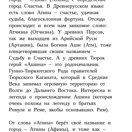
город Счастья. В Древнерусском языке
есть слово Атина – счастье, удачная
судьба, благосклонная фортуна. Отсюда
происходит и всем нам занкомое слово:
Атчизна (Отчизна). У древних Персов,
так же выходцев из Арийской Руси
(Артании), была Богиня Аши (Ати), тоже
олицетворявшая своим названием –
Судьбу и Счастье. А у древних Тюрок
герой «Ашина» – это родоначальник
Гунно-Тюркютского Рода правителей
Тюркского Каганата, который в Средние
Века занимал огромную территорию от
Волги до Дальнего Востока. Интересна и
легенда о происхождении Ашина (которая
очень похожа на легенду о братьях
Ромуле и Реме, якобы основавших Рим).
От слова «Атина» берёт своё название и
город – Атины (Афины), и тоже как –