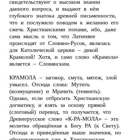
свидетельствуют о высоком знании
данного вопроса, и выдают в нём
глубокого знатока древней письменности,
что и послужило поводом к желанию его
сжечь Христианскими попами, ибо, даже
сама мысль о том, что Латиняне
происходят от Словяно-Русов, являлась
для Католической церкви – дикой
Крамолой! Хотя, и само слово «Крамола»
является – Словянским.
КРАМОЛА – заговор, смута, мятеж, злой
умысел. Отсюда слова: Мутить
(возмущение) и Мрачить (темнить).
Однако, если отбросить Христианскую
догматику, и взять за основу прямой
(слоговый) перевод, то получается, что
Древнерусское слово «К-РА-МОЛА» – это
молитва обращённая к Богу РА (к Свету).
Отсюда и приведённые выше значения, но
образовавшиеся уже в Христианские