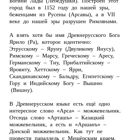
Богини Лады (Лебёдушки). Построен этот
город был в 1152 году до нашей эры,
беженцами из Русены (Арсавы), а в VII
веке до нашей эры разрушен Римлянами.
А взять хотя бы имя Древнерусского Бога
Ярило (Ра), которое идентично:
Этрусскому – Яруну (Двуликому Янусу),
Римскому – Марсу, Греческому – Аресу,
Германскому – Тиу, Прибалтийскому –
Яровиту, Хеттскому – Ярри,
Скандинавскому – Бальдру, Египетскому –
Гору и Индийскому Богу – Вышню
(Вишну).
В Древнерусском языке есть ещё одно
интересное слово «Арса» – можжевельник.
Отсюда слово «Арташъ» – Казацкий
можжевельник, а есть и «Аршанъ» –
Донской можжевельник. Как тут не
провести параллель с Мещёрским краем,