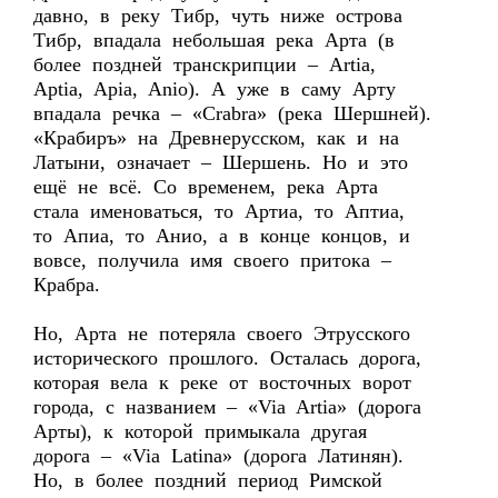
давно, в реку Тибр, чуть ниже острова
Тибр, впадала небольшая река Арта (в
более поздней транскрипции – Artia,
Aptia, Apia, Anio). А уже в саму Арту
впадала речка – «Crabra» (река Шершней).
«Крабиръ» на Древнерусском, как и на
Латыни, означает – Шершень. Но и это
ещё не всё. Со временем, река Арта
стала именоваться, то Артиа, то Аптиа,
то Апиа, то Анио, а в конце концов, и
вовсе, получила имя своего притока –
Крабра.
Но, Арта не потеряла своего Этрусского
исторического прошлого. Осталась дорога,
которая вела к реке от восточных ворот
города, с названием – «Via Artia» (дорога
Арты), к которой примыкала другая
дорога – «Via Latina» (дорога Латинян).
Но, в более поздний период Римской