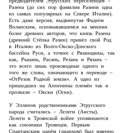
предводителем Этрусских переселенцев –
Разена (до сих пор фамилия Разини одна
из самых популярных на Севере Италии).
Есть даже версия, выдвинутая Фадеем
Воланским, основывавшимся на мнении
более древних авторов, что князь Разена
(древний Стёпка Разин) привёл свой Род
в Италию из Волго-Окско-Донского
бассейна Руси, а точнее с Рязанщины, так
как, Ръшань, Расань, Резань и Рязань –
это всего лишь производные одного и
того же слова, означающего в переводе –
«ОтРезок Родной земли». А одно из
пришедших на Аппенины племён так и
прозвали – Окски (Оски).
У Эллинов родственниками Этрусского
народа считались – Лелеги (Аисты).
Лелеги в Троянской войне упоминаются
как союзники Троянцев. Первым
Спартанским царём (диархом) был именно