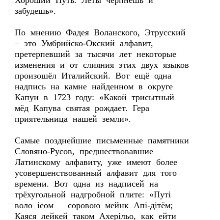
Хороший Путь. Леты черпнешь и
забудешь».
По мнению Фадея Воланского, Этрусский
– это Умбрийско-Окский алфавит,
претерпевший за тысячи лет некоторые
изменения и от слияния этих двух языков
произошёл Италийский. Вот ещё одна
надпись на камне найденном в округе
Капуи в 1723 году: «Какой трисытный
мёд Капува святая рождает. Гера
приятельница нашей земли».
Самые позднейшие письменные памятники
Словяно-Русов, предшествовавшие
Латинскому алфавиту, уже имеют более
усовершенствованный алфавит для того
времени. Вот одна из надписей на
трёхугольной надгробной плите: «Путi
воло iеом – соровою мейнк Апi-дiтём;
Каяся лейкей таком Ахерiльо, как ейти