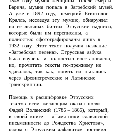
1848 году мумия женщины. После смерти
Барича, мумия попала в Загребский музей.
А уже в 1892 году, немецкий Египтолог
Кралль, исследуя эту мумию, обнаружил
на её льняных бинтах Этрусские надписи,
которые были им переписаны, а
полностью сфотографированы лишь в
1932 году. Этот текст получил название –
«Загребская пелена». Этрусская азбука
была изучена и полностью восстановлена,
но, прочитать тексты по-прежнему не
удавалось, так как, понять их пытались
через Древнегреческие и Латинские
транскрипции.
Помощь в расшифровке Этрусских
текстов всем желающим оказал поляк
Фадей Воланский (1785 – 1865), который,
в своей книге – «Памятники славянской
письменности до Рождества Христова»,
рядом с Этрусским алфавитом поставил