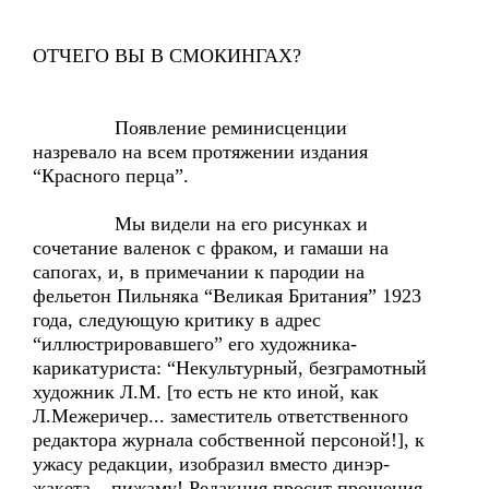
ОТЧЕГО ВЫ В СМОКИНГАХ?
Появление реминисценции
назревало на всем протяжении издания
“Красного перца”.
Мы видели на его рисунках и
сочетание валенок с фраком, и гамаши на
сапогах, и, в примечании к пародии на
фельетон Пильняка “Великая Британия” 1923
года, следующую критику в адрес
“иллюстрировавшего” его художника-
карикатуриста: “Некультурный, безграмотный
художник Л.М. [то есть не кто иной, как
Л.Межеричер... заместитель ответственного
редактора журнала собственной персоной!], к
ужасу редакции, изобразил вместо динэр-
жакета – пижаму! Редакция просит прощения