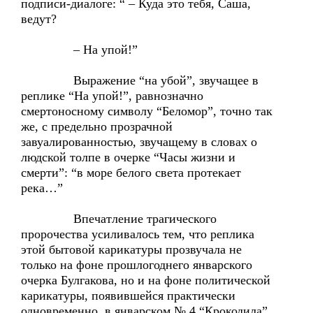
подписи-диалоге: “ – Куда это тебя, Саша,
ведут?
– На упой!”
Выражение “на убой”, звучащее в
реплике “На упой!”, равнозначно
смертоносному символу “Беломор”, точно так
же, с предельно прозрачной
завуалированностью, звучащему в словах о
людской толпе в очерке “Часы жизни и
смерти”: “в море белого света протекает
река…”
Впечатление трагического
пророчества усиливалось тем, что реплика
этой бытовой карикатуры прозвучала не
только на фоне прошлогоднего январского
очерка Булгакова, но и на фоне политической
карикатуры, появившейся практически
одновременно, в январском № 4 “Крокодила”