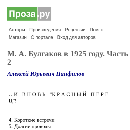
Авторы
Произведения
Рецензии
Поиск
Магазин
О портале
Вход для авторов
М. А. Булгаков в 1925 году. Часть
2
Алексей Юрьевич Панфилов
…И В Н О В Ь “К Р А С Н Ы Й П Е Р Е
Ц”!
4. Короткие встречи
5. Долгие проводы