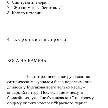
6. Сик транзит глория!
7. “Жизни мышья беготня…”
8. Колесо истории
4. К о р о т к и е в с т р е ч и
КОСА НА КАМЕНЬ
На этот раз негласное руководство
сатирическим журналом было недолгим, оно
длилось у Булгакова всего только месяц –
январь 1925 года. Послесловие к нему, в
ближайших, уже “не булгаковских” по своему
общему облику номерах “Красного перца”,