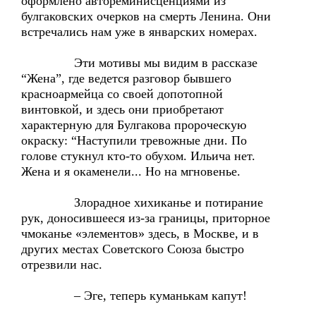
оформлено автореминисценциями из
булгаковских очерков на смерть Ленина. Они
встречались нам уже в январских номерах.
Эти мотивы мы видим в рассказе
“Жена”, где ведется разговор бывшего
красноармейца со своей допотопной
винтовкой, и здесь они приобретают
характерную для Булгакова пророческую
окраску: “Наступили тревожные дни. По
голове стукнул кто-то обухом. Ильича нет.
Жена и я окаменели... Но на мгновенье.
Злорадное хихиканье и потирание
рук, доносившееся из-за границы, приторное
чмоканье «элементов» здесь, в Москве, и в
других местах Советского Союза быстро
отрезвили нас.
– Эге, теперь куманькам капут!