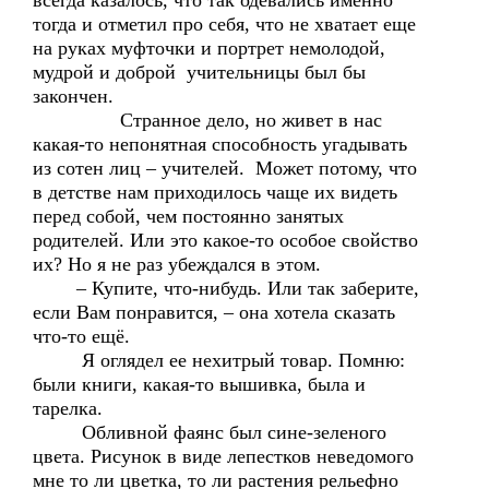
всегда казалось, что так одевались именно
тогда и отметил про себя, что не хватает еще
на руках муфточки и портрет немолодой,
мудрой и доброй учительницы был бы
закончен.
Странное дело, но живет в нас
какая-то непонятная способность угадывать
из сотен лиц – учителей. Может потому, что
в детстве нам приходилось чаще их видеть
перед собой, чем постоянно занятых
родителей. Или это какое-то особое свойство
их? Но я не раз убеждался в этом.
– Купите, что-нибудь. Или так заберите,
если Вам понравится, – она хотела сказать
что-то ещё.
Я оглядел ее нехитрый товар. Помню:
были книги, какая-то вышивка, была и
тарелка.
Обливной фаянс был сине-зеленого
цвета. Рисунок в виде лепестков неведомого
мне то ли цветка, то ли растения рельефно