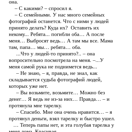
она.
– С какими? – спросил я.
– С семейными. У нас много семейных
фотографий останется. Что с ними у людей
принято делать? Куда их? Оставить их
некому... Ребята... погибли оба… А после
меня… Выбросят ведь… А там мы все. Мама
там, папа… мы… ребята… оба.
...Что у людей-то принято?.. – она
вопросительно посмотрела на меня. –...У
меня самой рука не поднимется ведь...
– Не знаю, – я, правда, не знал, как
складывается судьба фотографий людей,
которых уже нет.
– Вы возьмите, возьмите… Можно без
денег… Я ведь не из-за них… Правда… – и
протянула мне тарелку.
– Спасибо. Мне она очень нравится… – я
протянул деньги, взял тарелку и быстро ушел.
… Теперь папы нет, и эта голубая тарелка у
меня дома. Красивая.