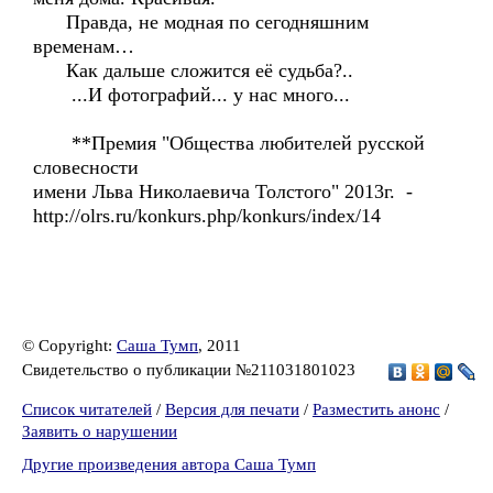
Правда, не модная по сегодняшним
временам…
Как дальше сложится её судьба?..
...И фотографий... у нас много...
**Премия "Общества любителей русской
словесности
имени Льва Николаевича Толстого" 2013г. -
http://olrs.ru/konkurs.php/konkurs/index/14
© Copyright:
Саша Тумп
, 2011
Свидетельство о публикации №211031801023
Список читателей
/
Версия для печати
/
Разместить анонс
/
Заявить о нарушении
Другие произведения автора Саша Тумп