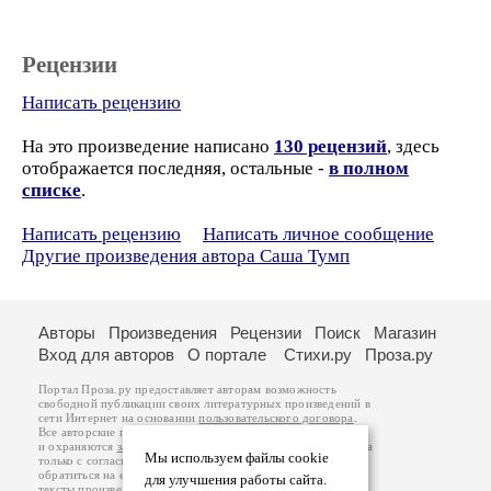
Рецензии
Написать рецензию
На это произведение написано
130 рецензий
, здесь
отображается последняя, остальные -
в полном
списке
.
Написать рецензию
Написать личное сообщение
Другие произведения автора Саша Тумп
Авторы
Произведения
Рецензии
Поиск
Магазин
Вход для авторов
О портале
Стихи.ру
Проза.ру
Портал Проза.ру предоставляет авторам возможность
свободной публикации своих литературных произведений в
сети Интернет на основании
пользовательского договора
.
Все авторские права на произведения принадлежат авторам
и охраняются
законом
. Перепечатка произведений возможна
Мы используем файлы cookie
только с согласия его автора, к которому вы можете
обратиться на его авторской странице. Ответственность за
для улучшения работы сайта.
тексты произведений авторы несут самостоятельно на