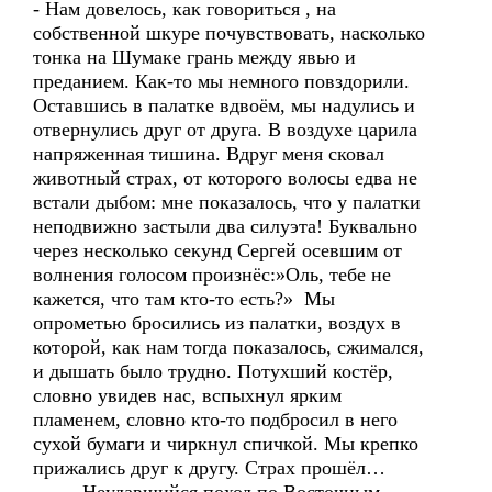
- Нам довелось, как говориться , на
собственной шкуре почувствовать, насколько
тонка на Шумаке грань между явью и
преданием. Как-то мы немного повздорили.
Оставшись в палатке вдвоём, мы надулись и
отвернулись друг от друга. В воздухе царила
напряженная тишина. Вдруг меня сковал
животный страх, от которого волосы едва не
встали дыбом: мне показалось, что у палатки
неподвижно застыли два силуэта! Буквально
через несколько секунд Сергей осевшим от
волнения голосом произнёс:»Оль, тебе не
кажется, что там кто-то есть?» Мы
опрометью бросились из палатки, воздух в
которой, как нам тогда показалось, сжимался,
и дышать было трудно. Потухший костёр,
словно увидев нас, вспыхнул ярким
пламенем, словно кто-то подбросил в него
сухой бумаги и чиркнул спичкой. Мы крепко
прижались друг к другу. Страх прошёл…