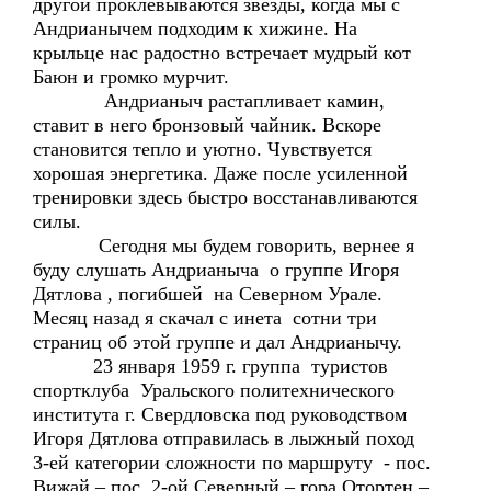
другой проклёвываются звёзды, когда мы с
Андрианычем подходим к хижине. На
крыльце нас радостно встречает мудрый кот
Баюн и громко мурчит.
Андрианыч растапливает камин,
ставит в него бронзовый чайник. Вскоре
становится тепло и уютно. Чувствуется
хорошая энергетика. Даже после усиленной
тренировки здесь быстро восстанавливаются
силы.
Сегодня мы будем говорить, вернее я
буду слушать Андрианыча о группе Игоря
Дятлова , погибшей на Северном Урале.
Месяц назад я скачал с инета сотни три
страниц об этой группе и дал Андрианычу.
23 января 1959 г. группа туристов
спортклуба Уральского политехнического
института г. Свердловска под руководством
Игоря Дятлова отправилась в лыжный поход
3-ей категории сложности по маршруту - пос.
Вижай – пос. 2-ой Северный – гора Отортен –