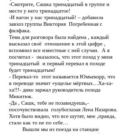
-Смотрите, Сашка тринадцатый в группе и
место у него тринадцатое!
-И вагон у нас тринадцатый! – добавила
завхоз группы Виктория Погребенная с
филфака.
Тема для разговора была найдена , каждый
высказал своё отношение к этой цифре ,
вспомнил все известные с ней случаи. А я
посчитал - оказалось, что этот поход у меня
тринадцатый и первый перевал в походе
будет тринадцатым!
- Перевал-то этот называется Юмъекорр, что
в переводе значит «ущелье мёртвых…Ха-ха-
ха!!!- дико заржал руководитель похода
Микитюк.
-Да , Сашк, тебе не позавидуешь,-
посочувствовала голубоглазая Лена Назарова.
Хотя было видно, что все шутят, мне ,правда,
стало как то не по себе…
Вышли мы из поезда на станции