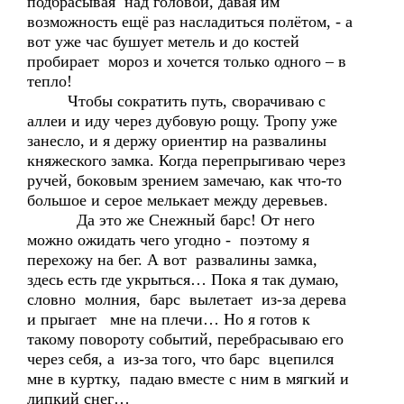
подбрасывая над головой, давая им
возможность ещё раз насладиться полётом, - а
вот уже час бушует метель и до костей
пробирает мороз и хочется только одного – в
тепло!
Чтобы сократить путь, сворачиваю с
аллеи и иду через дубовую рощу. Тропу уже
занесло, и я держу ориентир на развалины
княжеского замка. Когда перепрыгиваю через
ручей, боковым зрением замечаю, как что-то
большое и серое мелькает между деревьев.
Да это же Снежный барс! От него
можно ожидать чего угодно - поэтому я
перехожу на бег. А вот развалины замка,
здесь есть где укрыться… Пока я так думаю,
словно молния, барс вылетает из-за дерева
и прыгает мне на плечи… Но я готов к
такому повороту событий, перебрасываю его
через себя, а из-за того, что барс вцепился
мне в куртку, падаю вместе с ним в мягкий и
липкий снег…