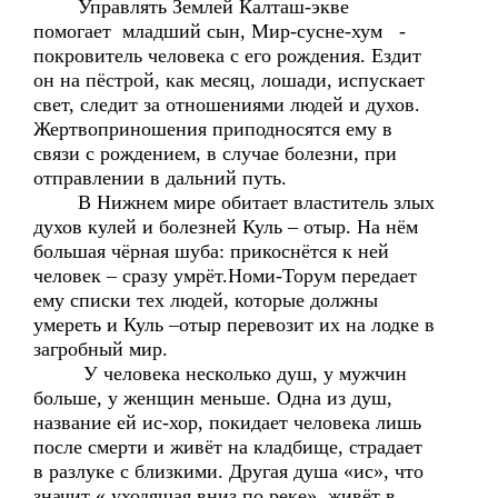
Управлять Землей Калташ-экве
помогает младший сын, Мир-сусне-хум -
покровитель человека с его рождения. Ездит
он на пёстрой, как месяц, лошади, испускает
свет, следит за отношениями людей и духов.
Жертвоприношения приподносятся ему в
связи с рождением, в случае болезни, при
отправлении в дальний путь.
В Нижнем мире обитает властитель злых
духов кулей и болезней Куль – отыр. На нём
большая чёрная шуба: прикоснётся к ней
человек – сразу умрёт.Номи-Торум передает
ему списки тех людей, которые должны
умереть и Куль –отыр перевозит их на лодке в
загробный мир.
У человека несколько душ, у мужчин
больше, у женщин меньше. Одна из душ,
название ей ис-хор, покидает человека лишь
после смерти и живёт на кладбище, страдает
в разлуке с близкими. Другая душа «ис», что
значит « уходящая вниз по реке», живёт в