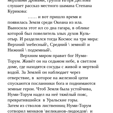
мерзлыми дровами, группа Игоря Дятлова
слушает рассказ местного шамана Степана
Курикова:
…… и вот пришло время и
появилась Земля среди Океана из ила.
Выносила этот ил со дна гагара, в облике
которой был повелитель злых духов Куль-
отыр. И разделился тогда Космос на три мира:
Верхний \небесный\, Средний \ земной\ и
Нижний \ подземный\.
Верхним миром правит бог Нуми-
Торум. Живёт он на седьмом небе, в светлом
доме, где находятся сосуды с живой и мертвой
водой. За Землей он наблюдает через
отверствие, в которое на железной цепи
спускаются посланники бога и поднимаются
земные герои. Чтоб Земля была устойчива,
Нуми-Торум надел на неё тяжёлый пояс,
превратившийся в Уральские горы.
Затем из стволов лиственниц Нуми-Торум
сотворил менквов \великанов-людоедов\ и