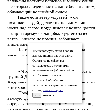
великаны настигли беглецов и многих убили.
Некоторых людей спас шаман с белым лицом,
обладающий волшебной силой.
Также есть ветер «шувгей» - он
похищает людей, делает их невидимыми,
носит над лесом. Когда человек возвращается
в мир из дремучей чащобы, куда его занёс
ветер – ничего не помнит, заболевает
эпилепсией и теряет разум.
Поэтому всегда нужно думать: куда
Мы используем файлы cookie
идёшь, зачем идёшь, как идёшь…
для улучшения работы сайта.
Оставаясь на сайте, вы
В ХИЖИНЕ.
соглашаетесь с условиями
- Чтобы разобраться , что случилось с
использования файлов cookies.
Чтобы ознакомиться с
группой Дятлова, - медленно говорит
Политикой обработки
Андрианыч, - нужно обратиться прежде всего
персональных данных и файлов
к психологии.
cookie,
нажмите здесь
.
Профессор Выготский вывел очень
Соглашаюсь
важную формулу –« поведение человека
определяется его подсознанием». Ты знаешь,
что основная функция подсознания - это