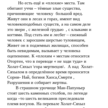
Но есть ещё и «плохие» места. Там
обитают уччи – тёмные злые существа,
причиняющие человеку большой вред.
Живут они в лесах и горах, имеют вид
человекоподобных существ, а на самом деле
это звери , с железной грудью , с клыками и
когтями. Под стать им и лесбег – снежный
человек с заросшим шерстью туловищем,
Живет он в подземных жилищах, способен
быть невидимым, вызывает у человека
оцепенение. К «плохим « местам относится
Отортен, что в переводе « не ходи туда» и
Холат-Сяхыл \гора мертвецов\. А над Холат-
Сяхылом в определённое время проносится
Сорни- Най, богиня Хаоса,Смерти ,
Разрушения и собирает жертвы.
В страшном урочище Ман-Папуньер
стоят шесть каменных столбов, по легенде
когда –то шесть великанов преследовали
племя вогулов. На перевале Холат-Сяхыл