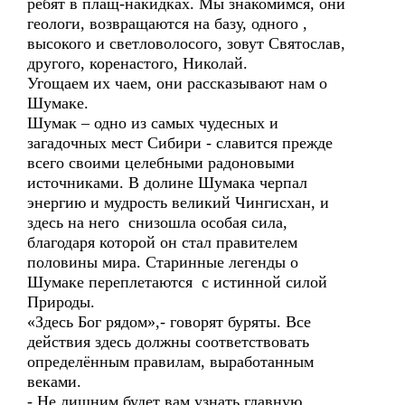
ребят в плащ-накидках. Мы знакомимся, они
геологи, возвращаются на базу, одного ,
высокого и светловолосого, зовут Святослав,
другого, коренастого, Николай.
Угощаем их чаем, они рассказывают нам о
Шумаке.
Шумак – одно из самых чудесных и
загадочных мест Сибири - славится прежде
всего своими целебными радоновыми
источниками. В долине Шумака черпал
энергию и мудрость великий Чингисхан, и
здесь на него снизошла особая сила,
благодаря которой он стал правителем
половины мира. Старинные легенды о
Шумаке переплетаются с истинной силой
Природы.
«Здесь Бог рядом»,- говорят буряты. Все
действия здесь должны соответствовать
определённым правилам, выработанным
веками.
- Не лишним будет вам узнать главную