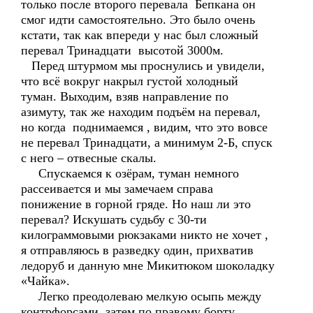
только после второго перевала Бепкана он
смог идти самостоятельно. Это было очень
кстати, так как впереди у нас был сложный
перевал Тринадцати высотой 3000м.
Перед штурмом мы проснулись и увидели,
что всё вокруг накрыл густой холодный
туман. Выходим, взяв направление по
азимуту, так же находим подъём на перевал,
но когда поднимаемся , видим, что это вовсе
не перевал Тринадцати, а минимум 2-Б, спуск
с него – отвесные скалы.
Спускаемся к озёрам, туман немного
рассеивается и мы замечаем справа
понижение в горной гряде. Но наш ли это
перевал? Искушать судьбу с 30-ти
килограммовыми рюкзаками никто не хочет ,
я отправляюсь в разведку один, прихватив
ледоруб и данную мне Микитюком шоколадку
«Чайка».
Легко преодолеваю мелкую осыпь между
контрфорсами, затем по правому борту