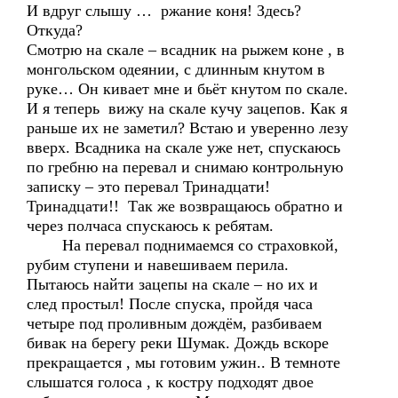
И вдруг слышу … ржание коня! Здесь?
Откуда?
Смотрю на скале – всадник на рыжем коне , в
монгольском одеянии, с длинным кнутом в
руке… Он кивает мне и бьёт кнутом по скале.
И я теперь вижу на скале кучу зацепов. Как я
раньше их не заметил? Встаю и уверенно лезу
вверх. Всадника на скале уже нет, спускаюсь
по гребню на перевал и снимаю контрольную
записку – это перевал Тринадцати!
Тринадцати!! Так же возвращаюсь обратно и
через полчаса спускаюсь к ребятам.
На перевал поднимаемся со страховкой,
рубим ступени и навешиваем перила.
Пытаюсь найти зацепы на скале – но их и
след простыл! После спуска, пройдя часа
четыре под проливным дождём, разбиваем
бивак на берегу реки Шумак. Дождь вскоре
прекращается , мы готовим ужин.. В темноте
слышатся голоса , к костру подходят двое