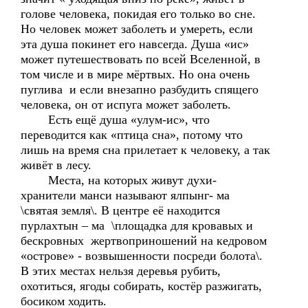
голове человека, покидая его только во сне.
Но человек может заболеть и умереть, если
эта душа покинет его навсегда. Душа «ис»
может путешествовать по всей Вселенной, в
том числе и в мире мёртвых. Но она очень
пуглива и если внезапно разбудить спящего
человека, он от испуга может заболеть.
Есть ещё душа «улум-ис», что
переводится как «птица сна», потому что
лишь на время сна прилетает к человеку, а так
живёт в лесу.
Места, на которых живут духи-
хранители манси называют ялпынг- ма
\святая земля\. В центре её находится
пурлахтын – ма \площадка для кровавых и
бескровных жертвоприношений на кедровом
«острове» - возвышенности посреди болота\.
В этих местах нельзя деревья рубить,
охотиться, ягоды собирать, костёр разжигать,
босиком ходить.