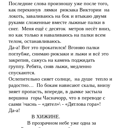
Последние слова произношу уже после того,
как перекинув лямки рюкзака Виктории на
локоть, заваливаюсь на бок и втыкаю двумя
руками сложенные вместе лыжные палки в
снег. Меня ещё с десяток метров несёт вниз,
но как только я наваливаюсь на палки всем
телом, останавливаюсь.
Да-а! Вот это прокатился! Вгоняю палки
поглубже, снимаю рюкзаки и лыжи и всё это
закрепив, сажусь на камень поджидать
группу. Ребята, сняв лыжи, медленно
спускаются.
Ослепительно сияет солнце, на душе тепло и
радостно… По бокам нависают скалы, внизу
зияет пропасть, впереди, в дымке застыла
вершина горы Часначорр, что в переводе с
саами \часнь – «дятел»\ - «Дятлова гора»!
Да-а!
В ХИЖИНЕ.
В прозрачном небе уже одна за