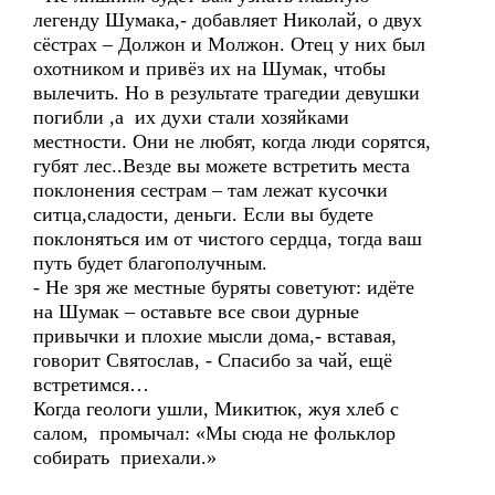
легенду Шумака,- добавляет Николай, о двух
сёстрах – Должон и Молжон. Отец у них был
охотником и привёз их на Шумак, чтобы
вылечить. Но в результате трагедии девушки
погибли ,а их духи стали хозяйками
местности. Они не любят, когда люди сорятся,
губят лес..Везде вы можете встретить места
поклонения сестрам – там лежат кусочки
ситца,сладости, деньги. Если вы будете
поклоняться им от чистого сердца, тогда ваш
путь будет благополучным.
- Не зря же местные буряты советуют: идёте
на Шумак – оставьте все свои дурные
привычки и плохие мысли дома,- вставая,
говорит Святослав, - Спасибо за чай, ещё
встретимся…
Когда геологи ушли, Микитюк, жуя хлеб с
салом, промычал: «Мы сюда не фольклор
собирать приехали.»