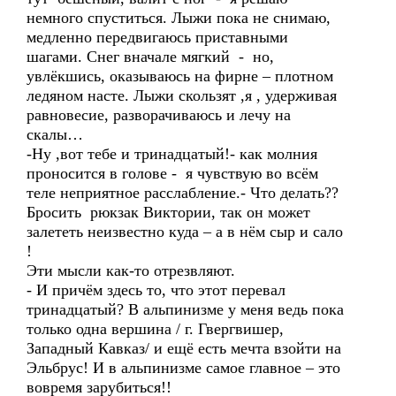
немного спуститься. Лыжи пока не снимаю,
медленно передвигаюсь приставными
шагами. Снег вначале мягкий - но,
увлёкшись, оказываюсь на фирне – плотном
ледяном насте. Лыжи скользят ,я , удерживая
равновесие, разворачиваюсь и лечу на
скалы…
-Ну ,вот тебе и тринадцатый!- как молния
проносится в голове - я чувствую во всём
теле неприятное расслабление.- Что делать??
Бросить рюкзак Виктории, так он может
залететь неизвестно куда – а в нём сыр и сало
!
Эти мысли как-то отрезвляют.
- И причём здесь то, что этот перевал
тринадцатый? В альпинизме у меня ведь пока
только одна вершина / г. Гвергвишер,
Западный Кавказ/ и ещё есть мечта взойти на
Эльбрус! И в альпинизме самое главное – это
вовремя зарубиться!!