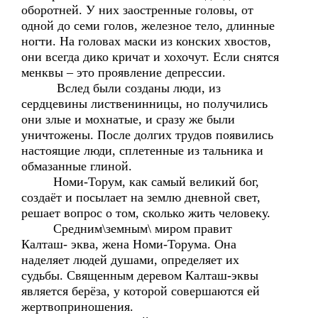
оборотней. У них заостренные головы, от
одной до семи голов, железное тело, длинные
ногти. На головах маски из конских хвостов,
они всегда дико кричат и хохочут. Если снятся
менквы – это проявление депрессии.
Вслед были созданы люди, из
сердцевины лиственинницы, но получились
они злые и мохнатые, и сразу же были
уничтожены. После долгих трудов появились
настоящие люди, сплетенные из тальника и
обмазанные глиной.
Номи-Торум, как самый великий бог,
создаёт и посылает на землю дневной свет,
решает вопрос о том, сколько жить человеку.
Средним\земным\ миром правит
Калташ- эква, жена Номи-Торума. Она
наделяет людей душами, определяет их
судьбы. Священным деревом Калташ-эквы
является берёза, у которой совершаются ей
жертвоприношения.