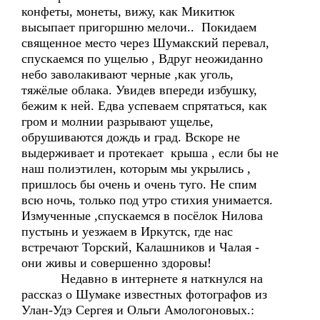
конфеты, монеты, вижу, как Микитюк
высыпает пригоршню мелочи.. Покидаем
священное место через Шумакский перевал,
спускаемся по ущелью , Вдруг неожиданно
небо заволакивают черные ,как уголь,
тяжёлые облака. Увидев впереди избушку,
бежим к ней. Едва успеваем спрятаться, как
гром и молнии разрывают ущелье,
обрушиваются дождь и град. Вскоре не
выдерживает и протекает крыша , если бы не
наш полиэтилен, которым мы укрылись ,
пришлось бы очень и очень туго. Не спим
всю ночь, только под утро стихия унимается.
Измученные ,спускаемся в посёлок Нилова
пустынь и уезжаем в Иркутск, где нас
встречают Торский, Калашников и Чалая -
они живы и совершенно здоровы!
Недавно в интернете я наткнулся на
рассказ о Шумаке известных фотографов из
Улан-Удэ Сергея и Ольги Амологоновых.: