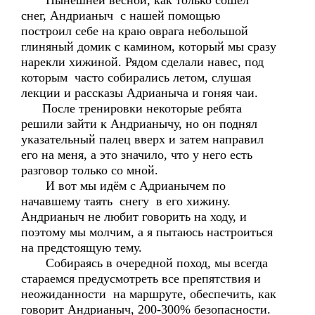
Нынешней весной, как только сошёл
снег, Андрианыч с нашей помощью
построил себе на краю оврага небольшой
глиняный домик с камином, который мы сразу
нарекли хижиной. Рядом сделали навес, под
которым часто собирались летом, слушая
лекции и рассказы Адрианыча и гоняя чаи.
После тренировки некоторые ребята
решили зайти к Андрианычу, но он поднял
указательный палец вверх и затем направил
его на меня, а это значило, что у него есть
разговор только со мной.
И вот мы идём с Адрианычем по
начавшему таять снегу в его хижину.
Андрианыч не любит говорить на ходу, и
поэтому мы молчим, а я пытаюсь настроиться
на предстоящую тему.
Собираясь в очередной поход, мы всегда
стараемся предусмотреть все препятствия и
неожиданности на маршруте, обеспечить, как
говорит Андрианыч, 200-300% безопасности.