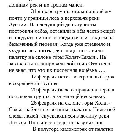
долинам рек и по тропам манси.
31 января группа стала на ночёвку
почти у границы леса в верховьях реки
Ауспии. На следующий день туристы
построили лабаз, оставили в нём часть вещей
и продуктов и после обеда начали подъём на
безымянный перевал. Когда уже стемнело и
ухудшилась погода, дятловцы поставили
палатку на склоне горы Холат-Сяхыл . На
завтра они планировали дойти до Отортена,
не зная, что это их последняя ночёвка…..
12 февраля истёк контрольный срок
возвращения группы.
20 февраля была отправлена первая
поисковая группа, а затем ещё несколько.
26 февраля на склоне горы Холат-
Сяхыл найдена изрезанная палатка. Ниже неё
следы людей, спускающихся в долину реки
Лозьвы. Почти все следы от разутых ног.
В полутора километрах от палатки