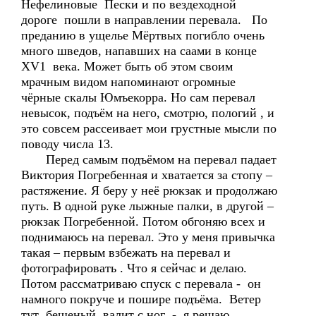
Нефелиновые Пески и по вездеходной
дороге пошли в направлении перевала. По
преданию в ущелье Мёртвых погибло очень
много шведов, напавших на саами в конце
ХV1 века. Может быть об этом своим
мрачным видом напоминают огромные
чёрные скалы Юмъекорра. Но сам перевал
невысок, подъём на него, смотрю, пологий , и
это совсем рассеивает мои грустные мысли по
поводу числа 13.
Перед самым подъёмом на перевал падает
Виктория Погребенная и хватается за стопу –
растяжение. Я беру у неё рюкзак и продолжаю
путь. В одной руке лыжные палки, в другой –
рюкзак Погребенной. Потом обгоняю всех и
поднимаюсь на перевал. Это у меня привычка
такая – первым взбежать на перевал и
фотографировать . Что я сейчас и делаю.
Потом рассматриваю спуск с перевала - он
намного покруче и пошире подъёма. Ветер
тут бешеный, валит с ног - я решаю