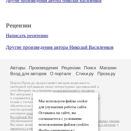
Другие произведения автора Николай Василенков
Рецензии
Написать рецензию
Другие произведения автора Николай Василенков
Авторы
Произведения
Рецензии
Поиск
Магазин
Вход для авторов
О портале
Стихи.ру
Проза.ру
Портал Проза.ру предоставляет авторам возможность
свободной публикации своих литературных произведений в
сети Интернет на основании
пользовательского договора
.
Все авторские права на произведения принадлежат авторам
и охраняются
законом
. Перепечатка произведений возможна
Мы используем файлы cookie
только с согласия его автора, к которому вы можете
обратиться на его авторской странице. Ответственность за
для улучшения работы сайта.
тексты произведений авторы несут самостоятельно на
Оставаясь на сайте, вы
основании
правил публикации
и
законодательства
Российской Федерации
. Данные пользователей
соглашаетесь с условиями
обрабатываются на основании
Политики обработки персональных данных
.
использования файлов cookies.
Вы также можете посмотреть более подробную
информацию о портале
и
связаться с администрацией
.
Чтобы ознакомиться с