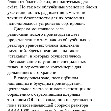
блоки от более лёгких, используемых для
счёта. Но так как облучённые урановые блоки
уже становились радиоактивными, то по
технике безопасности для их отделения
использовалось устройство сортировки.
Диорама монтажного зала
радиохимического производства даёт
представление о том, как из облучённых в
реакторе урановых блоков извлекали
плутоний. Здесь представлены также
«стаканы», в которых осуществлялось
обезвоживание плутония в специальных
печах, и герметичные контейнеры для
дальнейшего его хранения.
В следующем зале, посвящённом
настоящим и будущим производствам,
центральное место занимает экспозиция по
обращению с отработавшим ядерным
топливом (ОЯТ). Правда, оно представлено
пока тепловыделяющей сборкой реактора
ВВЭР-1000, натуральной, но без начинки