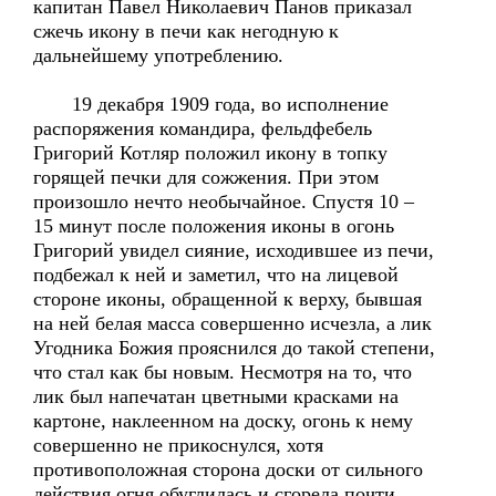
капитан Павел Николаевич Панов приказал
сжечь икону в печи как негодную к
дальнейшему употреблению.
19 декабря 1909 года, во исполнение
распоряжения командира, фельдфебель
Григорий Котляр положил икону в топку
горящей печки для сожжения. При этом
произошло нечто необычайное. Спустя 10 –
15 минут после положения иконы в огонь
Григорий увидел сияние, исходившее из печи,
подбежал к ней и заметил, что на лицевой
стороне иконы, обращенной к верху, бывшая
на ней белая масса совершенно исчезла, а лик
Угодника Божия прояснился до такой степени,
что стал как бы новым. Несмотря на то, что
лик был напечатан цветными красками на
картоне, наклеенном на доску, огонь к нему
совершенно не прикоснулся, хотя
противоположная сторона доски от сильного
действия огня обуглилась и сгорела почти