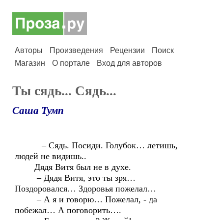
Авторы
Произведения
Рецензии
Поиск
Магазин
О портале
Вход для авторов
Ты сядь... Сядь...
Саша Тумп
– Сядь. Посиди. Голубок… летишь,
людей не видишь..
Дядя Витя был не в духе.
– Дядя Витя, это ты зря…
Поздоровался… Здоровья пожелал…
– А я и говорю… Пожелал, - да
побежал… А поговорить….