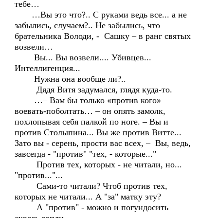
тебе…
…Вы это что?.. С руками ведь все... а не
забылись, случаем?.. Не забылись, что
брательника Володи, - Сашку – в ранг святых
возвели…
Вы... Вы возвели.... Убивцев...
Интеллигенция...
Нужна она вообще ли?..
Дядя Витя задумался, глядя куда-то.
…– Вам бы только «против кого»
воевать-поболтать… – он опять замолк,
похлопывая себя палкой по ноге. – Вы и
против Столыпина... Вы же против Витте...
Зато вы - серень, прости вас всех, – Вы, ведь,
завсегда - "против" "тех, - которые..."
Против тех, которых - не читали, но...
"против..."...
Сами-то читали? Чтоб против тех,
которых не читали... А "за" матку эту?
А "против" - можно и погундосить