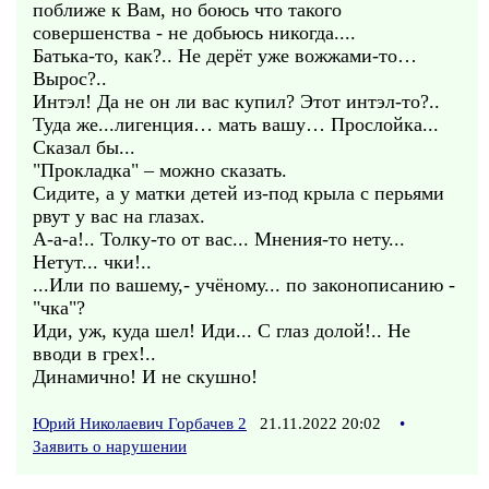
поближе к Вам, но боюсь что такого
совершенства - не добьюсь никогда....
Батька-то, как?.. Не дерёт уже вожжами-то…
Вырос?..
Интэл! Да не он ли вас купил? Этот интэл-то?..
Туда же...лигенция… мать вашу… Прослойка...
Сказал бы...
"Прокладка" – можно сказать.
Сидите, а у матки детей из-под крыла с перьями
рвут у вас на глазах.
А-а-а!.. Толку-то от вас... Мнения-то нету...
Нетут... чки!..
...Или по вашему,- учёному... по законописанию -
"чка"?
Иди, уж, куда шел! Иди... С глаз долой!.. Не
вводи в грех!..
Динамично! И не скушно!
Юрий Николаевич Горбачев 2
21.11.2022 20:02
•
Заявить о нарушении