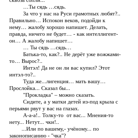
сквозь сопли...
…Ты сядь …сядь.
За что у нас на Руси грамотных любят?..
Правильно… Испокон веков, подойди к
нему… жалобу хорошо напишет. Делать,
правда, ничего не будет… - как интеллигент-
он… А жалобу напишет…
… Ты сядь …сядь…
Батька-то, как?.. Не дерёт уже вожжами-
то… Вырос?..
Интэл! Да не он ли вас купил? Этот
интэл-то?..
Туда же...лигенция… мать вашу…
Прослойка... Сказал бы...
"Прокладка" – можно сказать.
Сидите, а у матки детей из-под крыла с
перьями рвут у вас на глазах.
А-а-а!.. Толку-то от вас... Мнения-то
нету... Нетут... чки!..
...Или по вашему,- учёному... по
законописанию - "чка"?