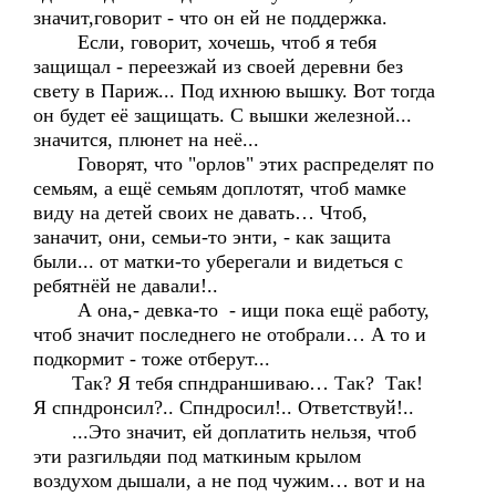
значит,говорит - что он ей не поддержка.
Если, говорит, хочешь, чтоб я тебя
защищал - переезжай из своей деревни без
свету в Париж... Под ихнюю вышку. Вот тогда
он будет её защищать. С вышки железной...
значится, плюнет на неё...
Говорят, что "орлов" этих распределят по
семьям, а ещё семьям доплотят, чтоб мамке
виду на детей своих не давать… Чтоб,
заначит, они, семьи-то энти, - как защита
были... от матки-то уберегали и видеться с
ребятнёй не давали!..
А она,- девка-то - ищи пока ещё работу,
чтоб значит последнего не отобрали… А то и
подкормит - тоже отберут...
Так? Я тебя спндраншиваю… Так? Так!
Я спндронсил?.. Спндросил!.. Ответствуй!..
...Это значит, ей доплатить нельзя, чтоб
эти разгильдяи под маткиным крылом
воздухом дышали, а не под чужим… вот и на