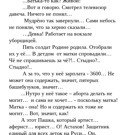
...Батька-то как? Живой!
...Вот и говорю. Смотрел телевизор
давеча. Ничего не понял…
Мудрёно так завернули… Сами небось
не поняли, что за херню сказали…
…Девка! Работает на вокзале
уборщицей.
Пять солдат Родине родила. Отобрали
их у её… В детдом от матки спровадили…
Чё не спрашиваешь за чё?!.. Стыдно?..
Стыдно!..
А за то, что у неё зарплата - 3600… Не
может она содержать, значит, пятерых
башибузуков, значит…
...Нутро у неё такое – аборта делать не
могит… и сама не хочет… - поскольку матка!
Матка - она! Но и содержать их тоже не
могит… Вот, значит, как!
А этот Пашка, который артист…
аферист… юрист… О! Астахов! Защитник
единый для всех деток на Руси... Он,