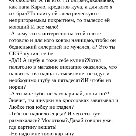
-Я сволочь?!А ты кто?! Я батрачу,вкалываю,
как папа Карло, кредитов куча, а для кого я
их брал?То плиту ей электрическую с
непригораемым покрытием, то пылесос ей
моющий.И все мало!
-А кому это я интересно на этой плите
готовлю и для кого ковры начищаю,чтобы он
бедненький аллергией не мучался, а?!Это ты
СЕБЕ купил, се-бе!
-Да?! А шубу я тоже себе купил?Хотел
пальто,но в магазине внезапно оказалось, что
пальто за пятнадцать тысяч мне не идут и
необходимо шубу за пятьдесят?!И чтобы из
норки?
-А ты мне зубы не заговаривай, понятно?!
Значит, ты шнурки на кроссовках завязывал и
Любке под юбку не глядел?
-Тебе не надоело еще,а? И чего ты тут
размахалась? Молотком?.Давай говори уже,
где картину вешать!
-Не надо мне твою картину.