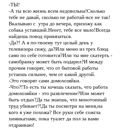
-ТЫ!
-А ты всю жизнь всем недовольна!Сколько
тебе не давай, сколько не работай-все не так!
Вкалываю с утра до вечера, прихожу как
собака уставший.Нееет, тебе все мало!Всегда
найдешь повод привязаться.
-Да?! А я по-твоему тут целый день у
телевизора сижу, да?Или меню из трех блюд
само по себе готовится?Или ты мне скатерть -
самобранку может быть подарил?И между
прочим говорят, что от бытовой работы
устаешь сильнее, чем от какой другой.
-Это говорят сами домохозяйки.
-Что?!То есть ты хочешь сказать, что работа
домохозяйки - это развлечение?Или может
быть отдых?Да ты знаешь, что монотонный
труд убивает?!Да ты посмотри на меня,на
кого я уже похожа? Все руки себе сожгла
химикатами, пока туалет да пол за вами
отдраиваю!