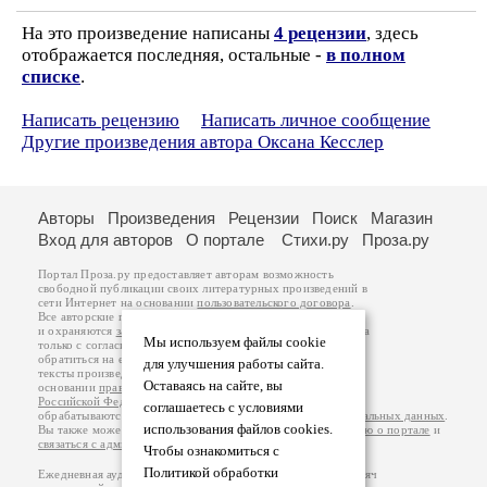
На это произведение написаны
4 рецензии
, здесь
отображается последняя, остальные -
в полном
списке
.
Написать рецензию
Написать личное сообщение
Другие произведения автора Оксана Кесслер
Авторы
Произведения
Рецензии
Поиск
Магазин
Вход для авторов
О портале
Стихи.ру
Проза.ру
Портал Проза.ру предоставляет авторам возможность
свободной публикации своих литературных произведений в
сети Интернет на основании
пользовательского договора
.
Все авторские права на произведения принадлежат авторам
и охраняются
законом
. Перепечатка произведений возможна
Мы используем файлы cookie
только с согласия его автора, к которому вы можете
обратиться на его авторской странице. Ответственность за
для улучшения работы сайта.
тексты произведений авторы несут самостоятельно на
Оставаясь на сайте, вы
основании
правил публикации
и
законодательства
Российской Федерации
. Данные пользователей
соглашаетесь с условиями
обрабатываются на основании
Политики обработки персональных данных
.
использования файлов cookies.
Вы также можете посмотреть более подробную
информацию о портале
и
связаться с администрацией
.
Чтобы ознакомиться с
Политикой обработки
Ежедневная аудитория портала Проза.ру – порядка 100 тысяч