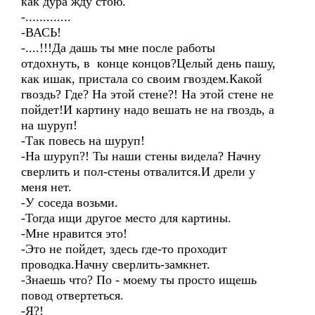
как дура жду стою.
-.............
-ВАСЬ!
-....!!!Да дашь ты мне после работы
отдохнуть, в конце концов?Целый день пашу,
как ишак, пристала со своим гвоздем.Какой
гвоздь? Где? На этой стене?! На этой стене не
пойдет!И картину надо вешать не на гвоздь, а
на шуруп!
-Так повесь на шуруп!
-На шуруп?! Ты наши стены видела? Начну
сверлить и пол-стены отвалится.И дрели у
меня нет.
-У соседа возьми.
-Тогда ищи другое место для картины.
-Мне нравится это!
-Это не пойдет, здесь где-то проходит
проводка.Начну сверлить-замкнет.
-Знаешь что? По - моему ты просто ищешь
повод отвертеться.
-Я?!