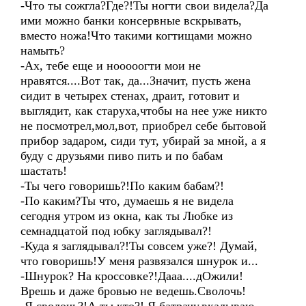
-Что ты сожгла?Где?!Ты ногти свои видела?Да
ими можно банки консервные вскрывать,
вместо ножа!Что такими когтищами можно
намыть?
-Ах, тебе еще и нооооогти мои не
нравятся....Вот так, да...Значит, пусть жена
сидит в четырех стенах, драит, готовит и
выглядит, как старуха,чтобы на нее уже никто
не посмотрел,мол,вот, приобрел себе бытовой
прибор задаром, сиди тут, убирай за мной, а я
буду с друзьями пиво пить и по бабам
шастать!
-Ты чего говоришь?!По каким бабам?!
-По каким?Ты что, думаешь я не видела
сегодня утром из окна, как ты Любке из
семнадцатой под юбку заглядывал?!
-Куда я заглядывал?!Ты совсем уже?! Думай,
что говоришь!У меня развязался шнурок и...
-Шнурок? На кроссовке?!Дааа....дОжили!
Врешь и даже бровью не ведешь.Сволочь!