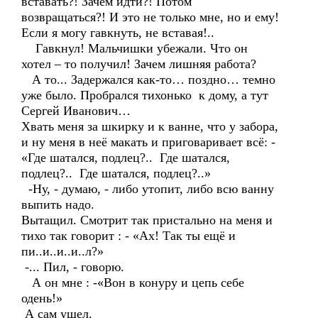
вставать?! Зачем идти?! Потом
возвращаться?! И это не только мне, но и ему!
Если я могу гавкнуть, не вставая!..
Гавкнул! Мальчишки убежали. Что он
хотел – то получил! Зачем лишняя работа?
А то... Задержался как-то… поздно… темно
уже было. Пробрался тихонько к дому, а тут
Сергей Иванович…
Хвать меня за шкирку и к ванне, что у забора,
и ну меня в неё макать и приговаривает всё: -
«Где шатался, подлец?.. Где шатался,
подлец?.. Где шатался, подлец?..»
-Ну, - думаю, - либо утопит, либо всю ванну
выпить надо.
Вытащил. Смотрит так пристально на меня и
тихо так говорит : - «Ах! Так ты ещё и
пи..и..и..и..л?»
-... Пил, - говорю.
А он мне : -«Вон в конуру и цепь себе
одень!»
А сам ушел.