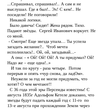
...Спрашивал, спрашивал!.. А сам и не
выслушал. Где я был!.. Эх! С кем!.. Не
посидели! Не поговорили!
Никакой логики.
Было давеча! Сидят! Жена рядом. Тихо.
Падают звёзды. Сергей Иванович воркует. Не
со мной.
- Смотри! Еще звезда упала… Ты успела
загадать желание?.. Чтоб мечта
исполнилась!.. Ой, ой, загадывай...-
А она: - « Ой! Ой! Ой! А ты придумал? Ой!
Надо же – еще одна!..»
И так по кругу - раза четыре. Потом
перерыв и опять «чур снова, да ладОм».
Неужели за год не могли придумать, что
хотят? О чем мечтают!!
С 36 года этой эры Персеиды известны! С
августа 1835г Адольфом Кетеле доказано, что
звезды будут падать каждый год с 11-го по
13–е августа при прохождении Земли через