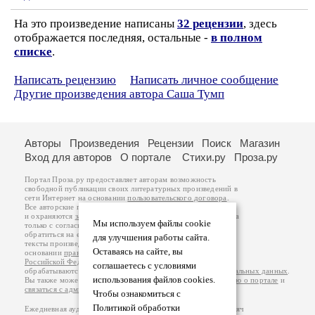
На это произведение написаны
32 рецензии
, здесь
отображается последняя, остальные -
в полном
списке
.
Написать рецензию
Написать личное сообщение
Другие произведения автора Саша Тумп
Авторы
Произведения
Рецензии
Поиск
Магазин
Вход для авторов
О портале
Стихи.ру
Проза.ру
Портал Проза.ру предоставляет авторам возможность
свободной публикации своих литературных произведений в
сети Интернет на основании
пользовательского договора
.
Все авторские права на произведения принадлежат авторам
и охраняются
законом
. Перепечатка произведений возможна
Мы используем файлы cookie
только с согласия его автора, к которому вы можете
обратиться на его авторской странице. Ответственность за
для улучшения работы сайта.
тексты произведений авторы несут самостоятельно на
Оставаясь на сайте, вы
основании
правил публикации
и
законодательства
Российской Федерации
. Данные пользователей
соглашаетесь с условиями
обрабатываются на основании
Политики обработки персональных данных
.
использования файлов cookies.
Вы также можете посмотреть более подробную
информацию о портале
и
связаться с администрацией
.
Чтобы ознакомиться с
Политикой обработки
Ежедневная аудитория портала Проза.ру – порядка 100 тысяч