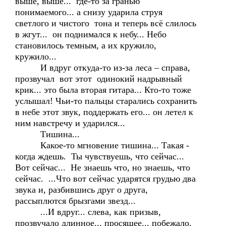
выше, выше... где-то за гранью
понимаемого... а снизу ударила струя
светлого и чистого тона и теперь всё слилось
в жгут... он поднимался к небу... Небо
становилось темным, а их кружило,
кружило...
И вдруг откуда-то из-за леса – справа,
прозвучал вот этот одинокий надрывный
крик... это была вторая гитара... Кто-то тоже
услышал! Чьи-то пальцы старались сохранить
в небе этот звук, поддержать его... он летел к
ним навстречу и ударился...
Тишина...
Какое-то мгновение тишина... Такая -
когда ждешь. Ты чувствуешь, что сейчас...
Вот сейчас... Не знаешь что, но знаешь, что
сейчас. ...Что вот сейчас ударятся грудью два
звука и, разбившись друг о друга,
рассыплются брызгами звезд...
...И вдруг... слева, как призыв,
прозвучало длинное... просящее... побежало,