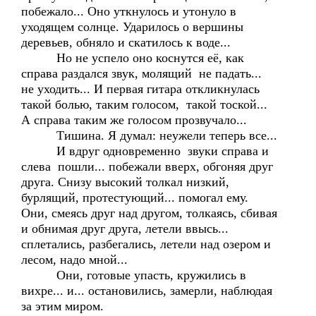
побежало... Оно уткнулось и утонуло в
уходящем солнце. Ударилось о вершины
деревьев, обняло и скатилось к воде...
Но не успело оно коснутся её, как
справа раздался звук, молящий не падать...
не уходить... И первая гитара откликнулась
такой болью, таким голосом, такой тоской...
А справа таким же голосом прозвучало...
Тишина. Я думал: неужели теперь все...
И вдруг одновременно звуки справа и
слева пошли... побежали вверх, обгоняя друг
друга. Снизу высокий толкал низкий,
бурлящий, протестующий... помогал ему.
Они, смеясь друг над другом, толкаясь, сбивая
и обнимая друг друга, летели ввысь...
сплетались, разбегались, летели над озером и
лесом, надо мной...
Они, готовые упасть, кружились в
вихре... и... остановились, замерли, наблюдая
за этим миром.