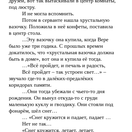
друзей, вот так вытаскивали в центр комнаты,
под люстру.
И не могла вспомнить.
Потом в серванте нашла хрустальную
вазочку. Положила в неё конфеты, поставила
в центр стола.
...Эту вазочку она купила, когда Вере
было уже три годика. С прошлых времен
докатилось, что «хрустальная вазочка должна
быть в доме», вот она и купила её тогда.
…«Всё пройдет, и печаль и радость,
Всё пройдет – так устроен свет…» –
звучало где-то в далёких-предалёких
коридорах памяти.
…Они тогда убежали с чьего-то дня
рождения. Он вынул откуда-то с груди
маленькую куклу и гвоздику. Они стояли под
фонарём, шёл снег…
… «Снег кружится и падает, падает …
Нет не так…
«Снег кружится, летает, летает,