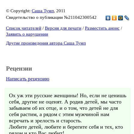
© Copyright:
Саша Тумп
, 2011
Свидетельство о публикации №211042300542
Список читателей
/
Версия для печати
/
Разместить анонс
/
Заявить о нарушении
Другие произведения автора Саша Тумп
Рецензии
Написать рецензию
Ох уж эти русские женщины! Но, если не ценишь
себя, другие не оценят. А родив детей, мы часто
забываем об их отце, и о том, что детей не для
себя растим, а рядом с этим мужчиной нам
всречать и зрелость и старость.
Любите детей, любите и берегите себя и тех, кто
рядом и кто Вас любит!