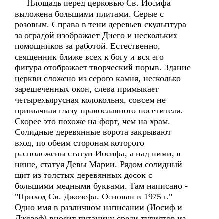
Площадь перед церковью Св. Иосифа
выложена большими плитами. Серые с
розовым. Справа в тени деревьев скульптура
за оградой изображает Диего и нескольких
помощников за работой. Естественно,
священник ближе всех к богу и вся его
фигура отображает творческий порыв. Здание
церкви сложено из серого камня, несколько
зарешеченных окон, слева примыкает
четырехъярусная колокольня, совсем не
привычная глазу православного посетителя.
Скорее это похоже на форт, чем на храм.
Солидные деревянные ворота закрывают
вход, по обеим сторонам которого
расположены статуи Иосифа, а над ними, в
нише, статуя Девы Марии. Рядом солидный
щит из толстых деревянных досок с
большими медными буквами. Там написано -
"Приход Св. Джозефа. Основан в 1975 г."
Одно имя в различном написании (Иосиф и
Джозеф) вносит путаницу среди туристов из