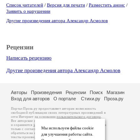
Список читателей
/
Версия для печати
/
Разместить анонс
/
Заявить о нарушении
Другие произведения автора Александр Асмолов
Рецензии
Написать рецензию
Другие произведения автора Александр Асмолов
Авторы
Произведения
Рецензии
Поиск
Магазин
Вход для авторов
О портале
Стихи.ру
Проза.ру
Портал Проза.ру предоставляет авторам возможность
свободной публикации своих литературных произведений в
сети Интернет на основании
пользовательского договора
.
Все авторские права на произведения принадлежат авторам
и охраняются
законом
. Перепечатка произведений возможна
Мы используем файлы cookie
только с согласия его автора, к которому вы можете
обратиться на его авторской странице. Ответственность за
для улучшения работы сайта.
тексты произведений авторы несут самостоятельно на