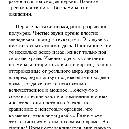
разносится под сводом церкви. Нависает
тревожная тишина. Все замирают в
ожидании.
Первые пассажи неожиданно разрывают
полумрак. Чистые звуки органа властно
завладевают присутствующими. Эту музыку
нужно слушать только здесь. Написанное кем-
то несколько веков назад, живет только под
сводами храма. Именно здесь, в сочетании
полумрака, старинных икон и картин, словно
отгороженные от реального мира ярким
алтарем, звуки живут под высокими сводами
храма, создавая нечто невыразимо
величественное и мощное. Почему-то в
сознании всплывают воспоминания ночных
дискотек - они настолько блеклы по
сравнению с неистовым органом, что
вызывают невольную улыбку. Разве может
что-то тягаться с этим штормом в храме. Это
силища! Время останавливается, мир сначала