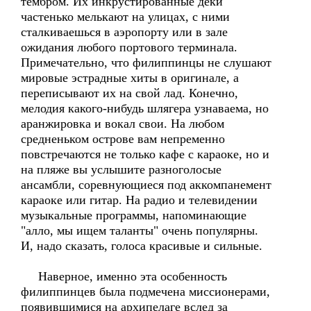
тембром. Их инкрустированные деки
частенько мелькают на улицах, с ними
сталкиваешься в аэропорту или в зале
ожидания любого портового терминала.
Примечательно, что филиппинцы не слушают
мировые эстрадные хиты в оригинале, а
переписывают их на свой лад. Конечно,
мелодия какого-нибудь шлягера узнаваема, но
аранжировка и вокал свои. На любом
средненьком острове вам непременно
повстречаются не только кафе с караоке, но и
на пляже вы услышите разноголосые
ансамбли, соревнующиеся под аккомпанемент
караоке или гитар. На радио и телевидении
музыкальные программы, напоминающие
"алло, мы ищем таланты" очень популярны.
И, надо сказать, голоса красивые и сильные.
Наверное, именно эта особенность
филиппинцев была подмечена миссионерами,
появившимися на архипелаге вслед за