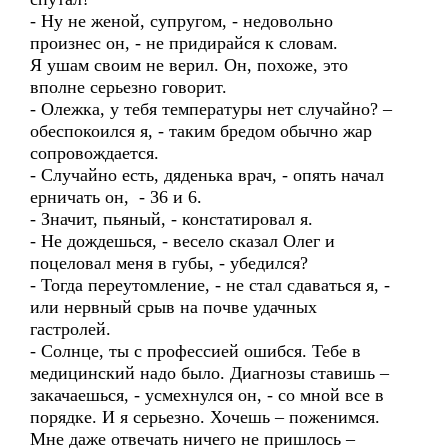
- Ну не женой, супругом, - недовольно
произнес он, - не придирайся к словам.
Я ушам своим не верил. Он, похоже, это
вполне серьезно говорит.
- Олежка, у тебя температуры нет случайно? –
обеспокоился я, - таким бредом обычно жар
сопровождается.
- Случайно есть, дяденька врач, - опять начал
ерничать он, - 36 и 6.
- Значит, пьяный, - констатировал я.
- Не дождешься, - весело сказал Олег и
поцеловал меня в губы, - убедился?
- Тогда переутомление, - не стал сдаваться я, -
или нервный срыв на почве удачных
гастролей.
- Солнце, ты с профессией ошибся. Тебе в
медицинский надо было. Диагнозы ставишь –
закачаешься, - усмехнулся он, - со мной все в
порядке. И я серьезно. Хочешь – поженимся.
Мне даже отвечать ничего не пришлось –