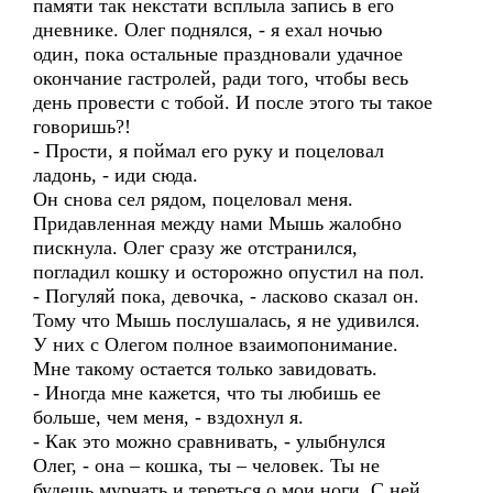
памяти так некстати всплыла запись в его
дневнике. Олег поднялся, - я ехал ночью
один, пока остальные праздновали удачное
окончание гастролей, ради того, чтобы весь
день провести с тобой. И после этого ты такое
говоришь?!
- Прости, я поймал его руку и поцеловал
ладонь, - иди сюда.
Он снова сел рядом, поцеловал меня.
Придавленная между нами Мышь жалобно
пискнула. Олег сразу же отстранился,
погладил кошку и осторожно опустил на пол.
- Погуляй пока, девочка, - ласково сказал он.
Тому что Мышь послушалась, я не удивился.
У них с Олегом полное взаимопонимание.
Мне такому остается только завидовать.
- Иногда мне кажется, что ты любишь ее
больше, чем меня, - вздохнул я.
- Как это можно сравнивать, - улыбнулся
Олег, - она – кошка, ты – человек. Ты не
будешь мурчать и тереться о мои ноги. С ней