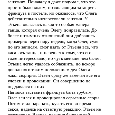
занятиях. Поначалу я даже подумал, что это
просто было ходом, позволяющим затащить
француза в постель, но оказалось, что Олега
действительно интересовали занятия. У
Этьена оказалась какая-то особая манера
танца, которая очень Олегу понравилась. До
более интимных отношений они добрались
примерно через пару недель, когда Олег, судя
по его записям, смог взять от Этьена все, что
касалось танца, и перешел к тому, что его
тоже интересовало, но чуть меньше чем балет.
Этьена легко удалось соблазнить, но вскоре
довольного таким положением дел Олега
ждал сюрприз. Этьен сразу же замечал все его
уловки и провокации. Он совершенно не
поддавался на них.
Пытаясь заставить француза быть грубым,
Олег злился и провоцировал серьезные ссоры.
Потом стал царапать, кусать его во время
секса, надеясь на ответную реакцию. Этьен не
реагировал. Вернее, реакция была не той,