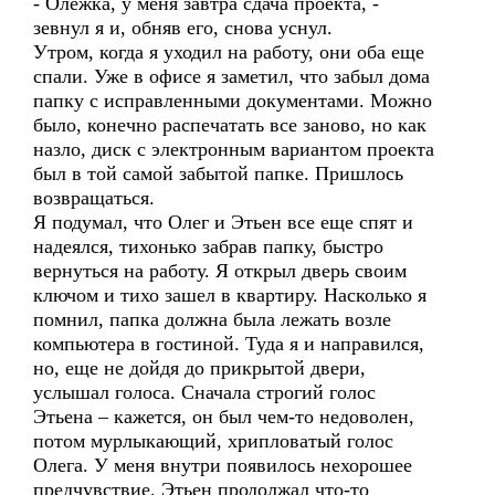
- Олежка, у меня завтра сдача проекта, -
зевнул я и, обняв его, снова уснул.
Утром, когда я уходил на работу, они оба еще
спали. Уже в офисе я заметил, что забыл дома
папку с исправленными документами. Можно
было, конечно распечатать все заново, но как
назло, диск с электронным вариантом проекта
был в той самой забытой папке. Пришлось
возвращаться.
Я подумал, что Олег и Этьен все еще спят и
надеялся, тихонько забрав папку, быстро
вернуться на работу. Я открыл дверь своим
ключом и тихо зашел в квартиру. Насколько я
помнил, папка должна была лежать возле
компьютера в гостиной. Туда я и направился,
но, еще не дойдя до прикрытой двери,
услышал голоса. Сначала строгий голос
Этьена – кажется, он был чем-то недоволен,
потом мурлыкающий, хрипловатый голос
Олега. У меня внутри появилось нехорошее
предчувствие. Этьен продолжал что-то