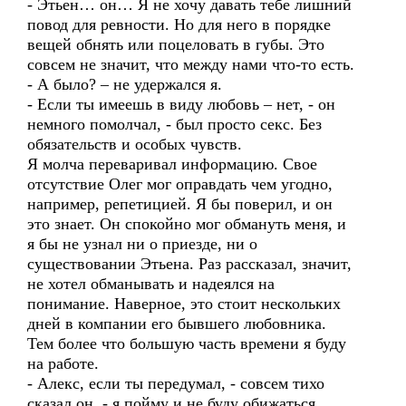
- Этьен… он… Я не хочу давать тебе лишний
повод для ревности. Но для него в порядке
вещей обнять или поцеловать в губы. Это
совсем не значит, что между нами что-то есть.
- А было? – не удержался я.
- Если ты имеешь в виду любовь – нет, - он
немного помолчал, - был просто секс. Без
обязательств и особых чувств.
Я молча переваривал информацию. Свое
отсутствие Олег мог оправдать чем угодно,
например, репетицией. Я бы поверил, и он
это знает. Он спокойно мог обмануть меня, и
я бы не узнал ни о приезде, ни о
существовании Этьена. Раз рассказал, значит,
не хотел обманывать и надеялся на
понимание. Наверное, это стоит нескольких
дней в компании его бывшего любовника.
Тем более что большую часть времени я буду
на работе.
- Алекс, если ты передумал, - совсем тихо
сказал он, - я пойму и не буду обижаться.