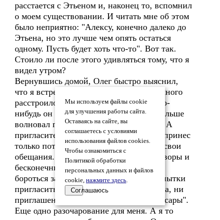
расстается с Этьеном и, наконец то, вспомнил
о моем существовании. И читать мне об этом
было неприятно: "Алексу, конечно далеко до
Этьена, но это лучше чем опять остаться
одному. Пусть будет хоть что-то". Вот так.
Стоило ли после этого удивляться тому, что я
видел утром?
Вернувшись домой, Олег быстро выяснил,
что я встречаюсь с другим. Это его немного
расстроило, но предпринимать хоть что-
Мы используем файлы cookie
для улучшения работы сайта.
нибудь он не собирался. Его гораздо больше
Оставаясь на сайте, вы
волновал предстоящий конкурс, чем я. А
соглашаетесь с условиями
пригласительные на него он тогда мне принес
использования файлов cookies.
только потому, что привык выполнять свои
Чтобы ознакомиться с
обещания. И если бы не Машкины уговоры и
Политикой обработки
бесконечные попытки заставить Олега
персональных данных и файлов
бороться за меня, то не было бы ни попытки
cookie,
нажмите здесь
.
пригласить меня куда-то после конкурса, ни
Соглашаюсь
приглашения на первый спектакль "Апсары".
Еще одно разочарование для меня. А я то