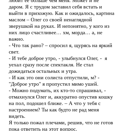
любит ее больше чем меня. Может и не
даром. Я с трудом заставил себя встать и
выйти в прихожую. Как и ожидалось, картина
маслом – Олег со своей ненаглядной
зверушкой на руках. И непонятно, у кого из
них лицо счастливее… хм, морда… а, не
важно.
- Что так рано? – спросил я, щурясь на яркий
свет.
- И тебе доброе утро, - улыбнулся Олег, - я
уехал сразу после спектакля. Не стал
дожидаться остальных и утра.
- И как это они солиста отпустили, м? -
"Доброе утро" я пропустил мимо ушей.
- Можно подумать, их кто-то спрашивал, -
отмахнулся Олег и, аккуратно опустив кошку
на пол, подошел ближе. – А что у тебя с
настроением? Ты как будто не рад меня
видеть.
Я только пожал плечами, решив, что не готов
пока ответить на этот вопрос.