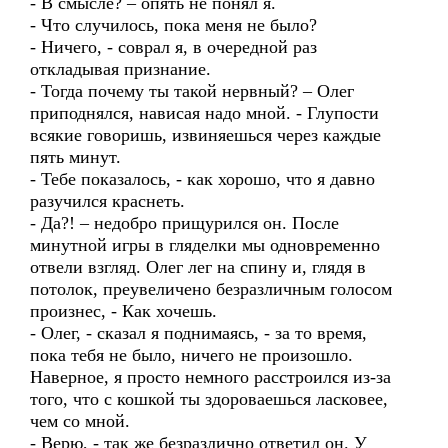
- В смысле? – опять не понял я.
- Что случилось, пока меня не было?
- Ничего, - соврал я, в очередной раз
откладывая признание.
- Тогда почему ты такой нервный? – Олег
приподнялся, нависая надо мной. - Глупости
всякие говоришь, извиняешься через каждые
пять минут.
- Тебе показалось, - как хорошо, что я давно
разучился краснеть.
- Да?! – недобро прищурился он. После
минутной игры в гляделки мы одновременно
отвели взгляд. Олег лег на спину и, глядя в
потолок, преувеличено безразличным голосом
произнес, - Как хочешь.
- Олег, - сказал я поднимаясь, - за то время,
пока тебя не было, ничего не произошло.
Наверное, я просто немного расстроился из-за
того, что с кошкой ты здороваешься ласковее,
чем со мной.
- Верю, - так же безразлично ответил он. У