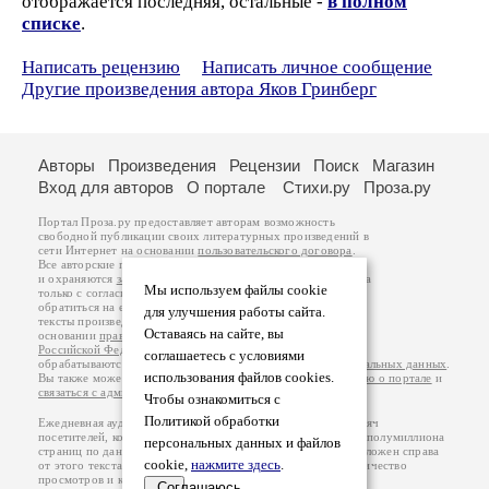
отображается последняя, остальные -
в полном
списке
.
Написать рецензию
Написать личное сообщение
Другие произведения автора Яков Гринберг
Авторы
Произведения
Рецензии
Поиск
Магазин
Вход для авторов
О портале
Стихи.ру
Проза.ру
Портал Проза.ру предоставляет авторам возможность
свободной публикации своих литературных произведений в
сети Интернет на основании
пользовательского договора
.
Все авторские права на произведения принадлежат авторам
и охраняются
законом
. Перепечатка произведений возможна
Мы используем файлы cookie
только с согласия его автора, к которому вы можете
обратиться на его авторской странице. Ответственность за
для улучшения работы сайта.
тексты произведений авторы несут самостоятельно на
Оставаясь на сайте, вы
основании
правил публикации
и
законодательства
Российской Федерации
. Данные пользователей
соглашаетесь с условиями
обрабатываются на основании
Политики обработки персональных данных
.
использования файлов cookies.
Вы также можете посмотреть более подробную
информацию о портале
и
связаться с администрацией
.
Чтобы ознакомиться с
Политикой обработки
Ежедневная аудитория портала Проза.ру – порядка 100 тысяч
посетителей, которые в общей сумме просматривают более полумиллиона
персональных данных и файлов
страниц по данным счетчика посещаемости, который расположен справа
cookie,
нажмите здесь
.
от этого текста. В каждой графе указано по две цифры: количество
просмотров и количество посетителей.
Соглашаюсь