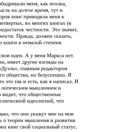
бадривали меня, как иголка,
ысль на долгое время, тут и
торов книг приводила меня к
четвертых, во многих книгах (в
 недостаток честности. Это значит,
ности. Правда, должен сказать,
о книги в немалой степени
свои идеи. А у меня Маркса нет.
, имеет другие взгляды на
 «Дуэль», главным редактором
го общества, но безуспешно. Я
о это так и есть, как я написал. И
ере логическим мышлением и
о видит, что общественные
елигиозной идеологией, что
лько, что они укажут мне на мои
ть о теории мышления и развития
оих книг свой социальный статус.