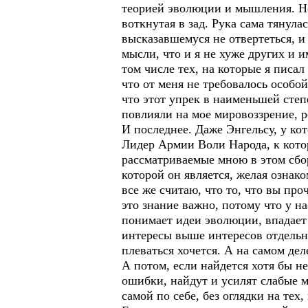
теорией эволюции и мышления. Но
воткнутая в зад. Рука сама тянула
высказавшемуся не отвертеться, и
мысли, что и я не хуже других и 
том числе тех, на которые я писал
что от меня не требовалось особо
что этот упрек в наименьшей степ
повлияли на мое мировоззрение, 
И последнее. Даже Энгельсу, у ко
Лидер Армии Воли Народа, к кото
рассматриваемые мною в этом сбор
которой он является, желая озна
все же считаю, что то, что вы проч
это знание важно, потому что у н
понимает идеи эволюции, впадает
интересы выше интересов отдельно
плеваться хочется. А на самом дел
А потом, если найдется хотя бы не
ошибки, найдут и усилят слабые м
самой по себе, без оглядки на те