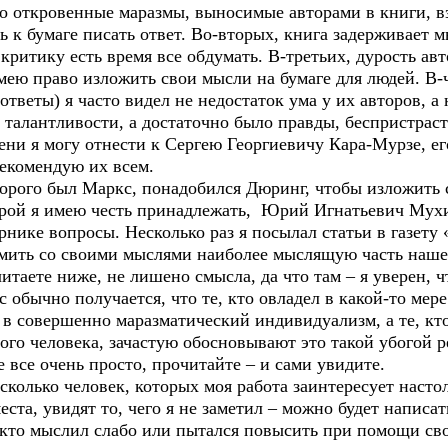
 откровенные маразмы, выносимые авторами в книги, вз
сь к бумаге писать ответ. Во-вторых, книга задерживает м
 критику есть время все обдумать. В-третьих, дурость ав
имею право изложить свои мысли на бумаге для людей. В-
 ответы) я часто видел не недостаток ума у их авторов, а
й талантливости, а достаточно было правды, беспристраст
ени я могу отнести к Сергею Георгиевичу Кара-Мурзе, ег
рекомендую их всем.
торого был Маркс, понадобился Дюринг, чтобы изложить 
рой я имею честь принадлежать, Юрий Игнатьевич Мухин
нике вопросы. Несколько раз я посылал статьи в газету
комить со своими мыслями наиболее мыслящую часть наше
итаете ниже, не лишено смысла, да что там – я уверен, чт
ас обычно получается, что те, кто овладел в какой-то м
 в совершенно маразматический индивидуализм, а те, кт
го человека, зачастую обосновывают это такой убогой р
е все очень просто, прочитайте – и сами увидите.
сколько человек, которых моя работа заинтересует насто
еста, увидят то, чего я не заметил – можно будет написа
х, кто мыслил слабо или пытался повысить при помощи св