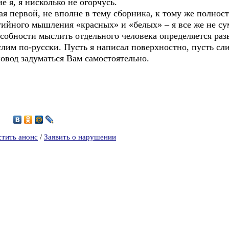
не я, я нисколько не огорчусь.
ая первой, не вполне в тему сборника, к тому же полно
тийного мышления «красных» и «белых» – я все же не сум
особности мыслить отдельного человека определяется раз
слим по-русски. Пусть я написал поверхностно, пусть сли
повод задуматься Вам самостоятельно.
стить анонс
/
Заявить о нарушении