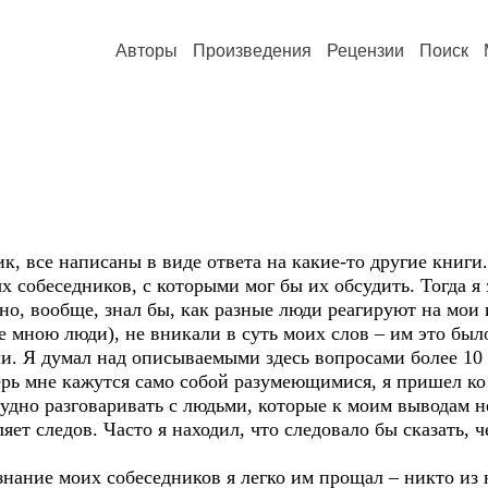
Авторы
Произведения
Рецензии
Поиск
к, все написаны в виде ответа на какие-то другие книги.
х собеседников, с которыми мог бы их обсудить. Тогда я 
но, вообще, знал бы, как разные люди реагируют на мои и
 мною люди), не вникали в суть моих слов – им это был
. Я думал над описываемыми здесь вопросами более 10 л
ерь мне кажутся само собой разумеющимися, я пришел к
рудно разговаривать с людьми, которые к моим выводам 
ет следов. Часто я находил, что следовало бы сказать, ч
знание моих собеседников я легко им прощал – никто из 