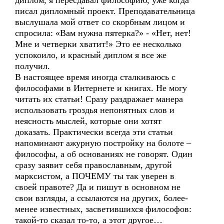
диплом, я пересдавал философию, уже когда
писал дипломный проект. Преподавательница
выслушала мой ответ со скорбным лицом и
спросила: «Вам нужна пятерка?» - «Нет, нет!
Мне и четверки хватит!» Это ее несколько
успокоило, и красный диплом я все же
получил.
В настоящее время иногда сталкиваюсь с
философами в Интернете и книгах. Не могу
читать их статьи! Сразу раздражает манера
использовать гроздья непонятных слов и
неясность мыслей, которые они хотят
доказать. Практически всегда эти статьи
напоминают ажурную постройку на болоте –
философы, а об основаниях не говорят. Один
сразу заявит себя православным, другой
марксистом, а ПОЧЕМУ ты так уверен в
своей правоте? Да и пишут в основном не
свои взгляды, а ссылаются на других, более-
менее известных, засветившихся философов:
такой-то сказал то-то, а этот другое…