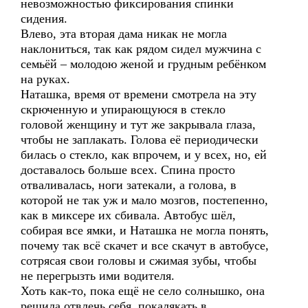
невозможностью фиксирования спинки
сидения.
Влево, эта вторая дама никак не могла
наклониться, так как рядом сидел мужчина с
семьёй – молодою женой и грудным ребёнком
на руках.
Наташка, время от времени смотрела на эту
скрюченную и упирающуюся в стекло
головой женщину и тут же закрывала глаза,
чтобы не заплакать. Голова её периодически
билась о стекло, как впрочем, и у всех, но, ей
доставалось больше всех. Спина просто
отваливалась, ноги затекали, а голова, в
которой не так уж и мало мозгов, постепенно,
как в миксере их сбивала. Автобус шёл,
собирая все ямки, и Наташка не могла понять,
почему так всё скачет и все скачут в автобусе,
сотрясая свои головы и сжимая зубы, чтобы
не перегрызть ими водителя.
Хоть как-то, пока ещё не село солнышко, она
решила отвлечь себя, покалякать в