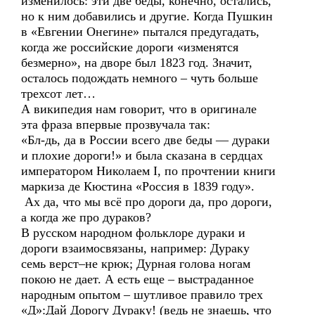
изменилось: эти две беды, конечно, остались,
но к ним добавились и другие. Когда Пушкин
в «Евгении Онегине» пытался предугадать,
когда же российские дороги «изменятся
безмерно», на дворе был 1823 год. Значит,
осталось подождать немного – чуть больше
трехсот лет…
А википедия нам говорит, что в оригинале
эта фраза впервые прозвучала так:
«Бл-дь, да в России всего две беды — дураки
и плохие дороги!» и была сказана в сердцах
императором Николаем I, по прочтении книги
маркиза де Кюстина «Россия в 1839 году».
Ах да, что мы всё про дороги да, про дороги,
а когда же про дураков?
В русском народном фольклоре дураки и
дороги взаимосвязаны, например: Дураку
семь верст–не крюк; Дурная голова ногам
покою не дает. А есть еще – выстраданное
народным опытом – шутливое правило трех
«Д»:Дай Дорогу Дураку! (ведь не знаешь, что