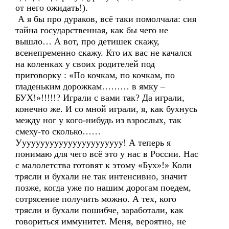
от него ожидать!).
А я бы про дураков, всё таки помолчала: сия
тайна государственная, как бы чего не
вышло… А вот, про детишек скажу,
всенепременно скажу. Кто их вас не качался
на коленках у своих родителей под
приговорку : «По кочкам, по кочкам, по
гладеньким дорожкам……… в ямку –
БУХ!»!!!!!? Играли с вами так? Да играли,
конечно же. И со мной играли, я, как бухнусь
между ног у кого-нибудь из взрослых, так
смеху-то сколько……
Ууууууууууууууууууууууу! А теперь я
понимаю для чего всё это у нас в России. Нас
с малолетства готовят к этому «Бух»!» Коли
трясли и бухали не так интенсивно, значит
позже, когда уже по нашим дорогам поедем,
сотрясение получить можно. А тех, кого
трясли и бухали пошибче, заработали, как
говориться иммунитет. Меня, вероятно, не