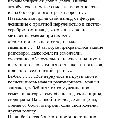
начали упираться друг в друга. Иногда,
автобус ехал немного плавне, вероятно, это
из-за более ровного отрезка дороги….
Наташка, всё пряча свой взгляд от фигуры
женщины с приятной наружностью в светло-
серебристом плаще, которая так же на
мгновение смогла притихнуть,
облокотившись на стекло, начала
засыпать…… В автобусе прекратились всякие
разговоры, даже коллеги замолчали,
счастливое обстоятельно, перспектива, пусть
временного, но затишья от тычков и прыжков,
повергло всех в некий транс….
Ба-бах………Всё вернулось на круги своя и
коллеги вновь начали разговаривать, малыш
заплакал, забубнил что-то мужчина про
семечки, которые ему обещала дать женщина,
сидящая за Наташкой и молодые женщины,
стеная от боли потирали: одна свои колени,
другая голову.
Плащ бело-серебристого цвета постепенно