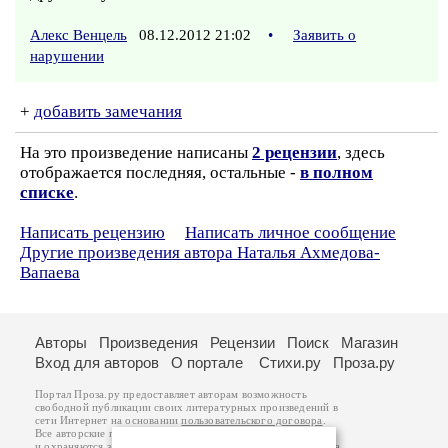
Алекс Венцель
08.12.2012 21:02
•
Заявить о
нарушении
+
добавить замечания
На это произведение написаны
2 рецензии
, здесь
отображается последняя, остальные -
в полном
списке
.
Написать рецензию
Написать личное сообщение
Другие произведения автора Наталья Ахмедова-
Вапаева
Авторы
Произведения
Рецензии
Поиск
Магазин
Вход для авторов
О портале
Стихи.ру
Проза.ру
Портал Проза.ру предоставляет авторам возможность
свободной публикации своих литературных произведений в
сети Интернет на основании
пользовательского договора
.
Все авторские права на произведения принадлежат авторам
и охраняются
законом
. Перепечатка произведений возможна