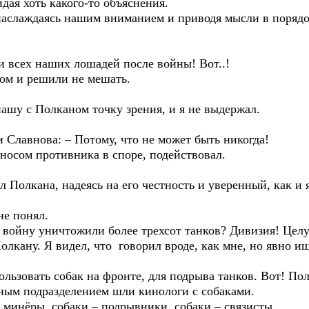
я хоть какого-то объяснения.
лаждаясь нашим вниманием и приводя мысли в порядо
сех наших лошадей после войны! Вот..!
 и решили не мешать.
 с Полканом точку зрения, и я не выдержал.
авнова: – Потому, что не может быть никогда!
сом противника в споре, подействовал.
ана, надеясь на его честность и уверенный, как и я, в
е понял.
йну уничтожили более трехсот танков? Дивизия! Целу
ну. Я видел, что говорил вроде, как мне, но явно ищ
овать собак на фронте, для подрыва танков. Вот! Поле
 подразделением шли кинологи с собаками.
нёры, собаки – подрывники, собаки – связисты…