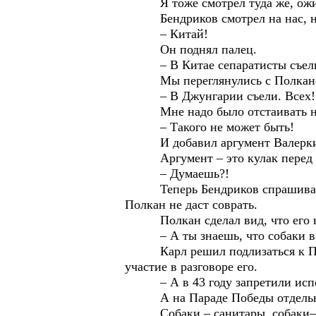
Я тоже смотрел туда же, ожида
Бендриков смотрел на нас, нас
– Китай!
Он поднял палец.
– В Китае сепаратисты съели в
Мы переглянулись с Полканом
– В Джунгарии съели. Всех!
Мне надо было отстаивать нашу
– Такого не может быть!
И добавил аргумент Валерки Сл
Аргумент – это кулак перед но
– Думаешь?!
Теперь Бендриков спрашивал Полк
Полкан не даст соврать.
Полкан сделал вид, что его н
– А ты знаешь, что собаки в во
Карл решил подлизаться к Полка
участие в разговоре его.
– А в 43 году запретили использ
А на Параде Победы отдельным
Собаки – санитары, собаки– ми