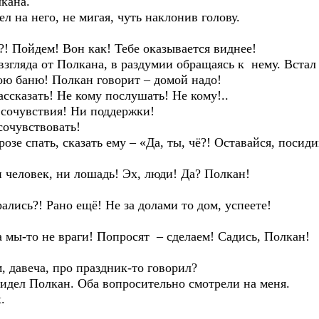
кана.
 него, не мигая, чуть наклонив голову.
ойдем! Вон как! Тебе оказывается виднее!
ляда от Полкана, в раздумии обращаясь к нему. Встал
баню! Полкан говорит – домой надо!
казать! Не кому послушать! Не кому!..
очувствия! Ни поддержки!
очувствовать!
спать, сказать ему – «Да, ты, чё?! Оставайся, посидим
ловек, ни лошадь! Эх, люди! Да? Полкан!
сь?! Рано ещё! Не за долами то дом, успеете!
ы-то не враги! Попросят – сделаем! Садись, Полкан!
давеча, про праздник-то говорил?
ел Полкан. Оба вопросительно смотрели на меня.
.