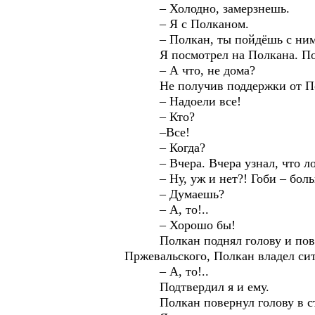
– Холодно, замерзнешь.
– Я с Полканом.
– Полкан, ты пойдёшь с ни
Я посмотрел на Полкана. Полкан
– А что, не дома?
Не получив поддержки от Полка
– Надоели все!
– Кто?
–Все!
– Когда?
– Вчера. Вчера узнал, что лоша
– Ну, уж и нет?! Гоби – больш
– Думаешь?
– А, то!..
– Хорошо бы!
Полкан поднял голову и поверну
Пржевальского, Полкан владел си
– А, то!..
Подтвердил я и ему.
Полкан повернул голову в сторо