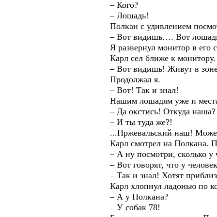
– Кого?
– Лошадь!
Полкан с удивлением посмотрел 
– Вот видишь…. Вот лошадь! 
Я развернул монитор в его ст
Карл сел ближе к монитору.
– Вот видишь! Живут в зоне о
Продолжал я.
– Вот! Так и знал!
Нашим лошадям уже и места н
– Да окстись! Откуда наша? В 
– И ты туда же?!
...Пржевальский наш! Может о
Карл смотрел на Полкана. Полк
– А ну посмотри, сколько у че
– Вот говорят, что у человека 
– Так и знал! Хотят приблизить
Карл хлопнул ладонью по коле
– А у Полкана?
– У собак 78!