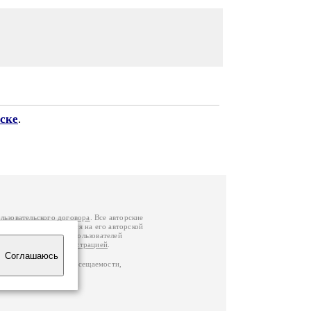
ске
.
льзовательского договора
. Все авторские
у вы можете обратиться на его авторской
й Федерации
. Данные пользователей
е
и
связаться с администрацией
.
Соглашаюсь
по данным счетчика посещаемости,