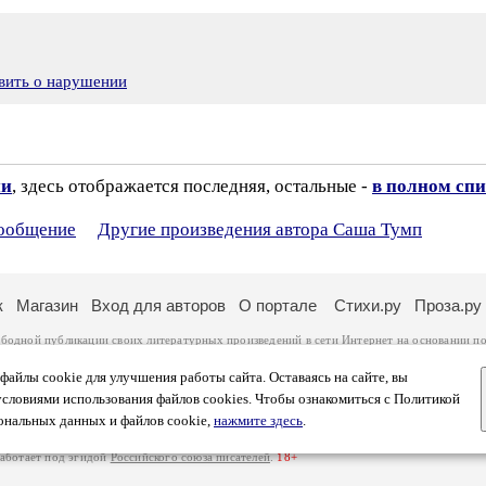
вить о нарушении
ии
, здесь отображается последняя, остальные -
в полном спи
сообщение
Другие произведения автора Саша Тумп
к
Магазин
Вход для авторов
О портале
Стихи.ру
Проза.ру
ободной публикации своих литературных произведений в сети Интернет на основании
по
ся
законом
. Перепечатка произведений возможна только с согласия его автора, к котором
ры несут самостоятельно на основании
правил публикации
и
законодательства Российско
айлы cookie для улучшения работы сайта. Оставаясь на сайте, вы
ональных данных
. Вы также можете посмотреть более подробную
информацию о портал
условиями использования файлов cookies. Чтобы ознакомиться с Политикой
тысяч посетителей, которые в общей сумме просматривают более полумиллиона страниц 
ональных данных и файлов cookie,
нажмите здесь
.
афе указано по две цифры: количество просмотров и количество посетителей.
работает под эгидой
Российского союза писателей
.
18+