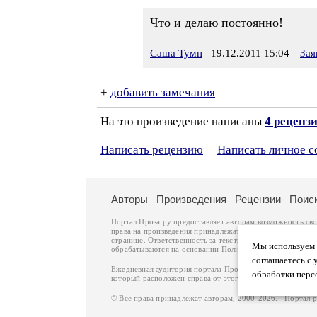
Что и делаю постоянно!
Саша Тумп
19.12.2011 15:04
Зая
+
добавить замечания
На это произведение написаны
4 реценз
Написать рецензию
Написать личное 
Авторы
Произведения
Рецензии
Поис
Портал Проза.ру предоставляет авторам возможность св
права на произведения принадлежат авторам и охраняют
странице. Ответственность за тексты произведений авто
Мы используем ф
обрабатываются на основании
Политики обработки перс
соглашаетесь с 
Ежедневная аудитория портала Проза.ру – порядка 100 
обработки перс
который расположен справа от этого текста. В каждой гр
© Все права принадлежат авторам, 2000-2026. Портал 