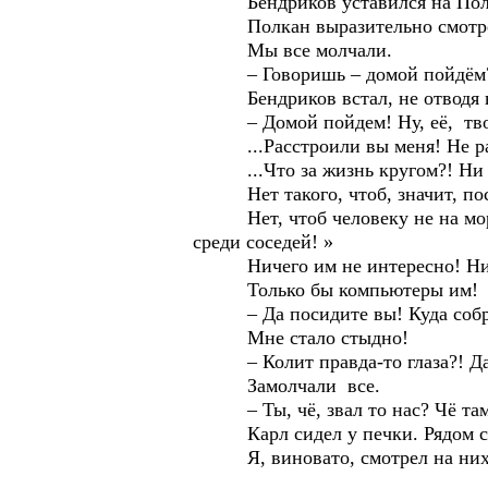
Бендриков уставился на Пол
Полкан выразительно смотрел на
Мы все молчали.
– Говоришь – домой пойдём?! П
Бендриков встал, не отводя взг
– Домой пойдем! Ну, её, твою 
...Расстроили вы меня! Не расс
...Что за жизнь кругом?! Ни с
Нет такого, чтоб, значит, пос
Нет, чтоб человеку не на морозе 
среди соседей! »
Ничего им не интересно! Ни че
Только бы компьютеры им!
– Да посидите вы! Куда собрали
Мне стало стыдно!
– Колит правда-то глаза?! Да м
Замолчали все.
– Ты, чё, звал то нас? Чё там, 
Карл сидел у печки. Рядом сид
Я, виновато, смотрел на них