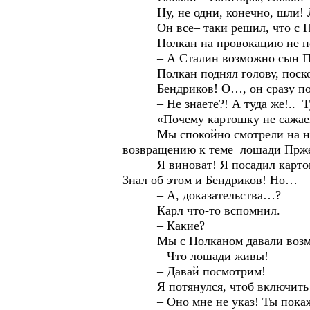
Ну, не одни, конечно, шли! Лю
Он все– таки решил, что с Полк
Полкан на провокацию не подд
– А Сталин возможно сын Прж
Полкан поднял голову, поскольку
Бендриков! О…, он сразу понял,
– Не знаете?! А туда же!.. Туда
«Почему картошку не сажаешь
Мы спокойно смотрели на него, 
возвращению к теме лошади Прже
Я виноват! Я посадил картошку 
Знал об этом и Бендриков! Но…
– А, доказательства…?
Карл что-то вспомнил.
– Какие?
Мы с Полканом давали возмож
– Что лошади живы!
– Давай посмотрим!
Я потянулся, чтоб включить 
– Оно мне не указ! Ты покажи