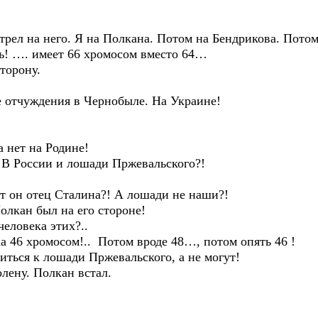
на него. Я на Полкана. Потом на Бендрикова. Потом
…. имеет 66 хромосом вместо 64…
орону.
тчуждения в Чернобыле. На Украине!
ет на Родине!
России и лошади Пржевальского?!
н отец Сталина?! А лошади не наши?!
ан был на его стороне!
ловека этих?..
46 хромосом!.. Потом вроде 48…, потом опять 46 !
ся к лошади Пржевальского, а не могут!
ну. Полкан встал.