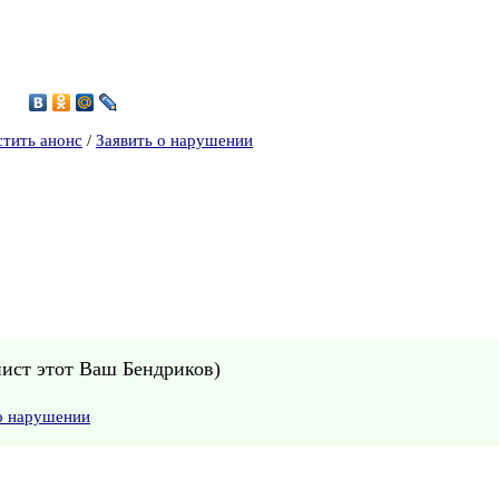
стить анонс
/
Заявить о нарушении
нист этот Ваш Бендриков)
о нарушении