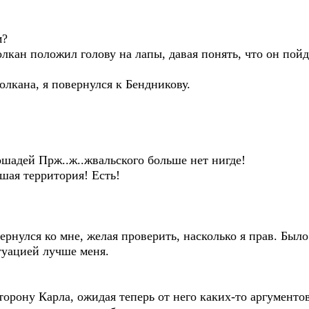
м?
 положил голову на лапы, давая понять, что он пойдет
на, я повернулся к Бендникову.
дей Прж..ж..жвальского больше нет нигде!
ая территория! Есть!
лся ко мне, желая проверить, насколько я прав. Было 
туацией лучше меня.
ну Карла, ожидая теперь от него каких-то аргументов