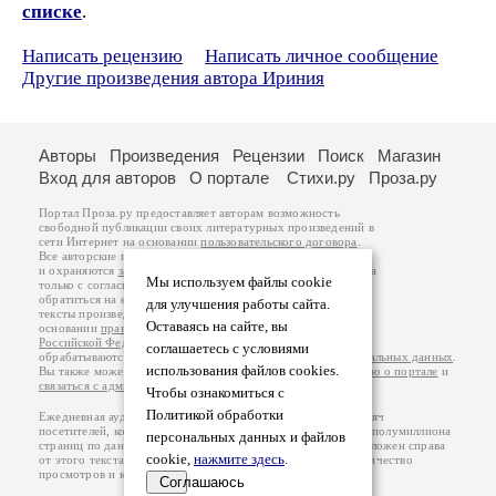
списке
.
Написать рецензию
Написать личное сообщение
Другие произведения автора Ириния
Авторы
Произведения
Рецензии
Поиск
Магазин
Вход для авторов
О портале
Стихи.ру
Проза.ру
Портал Проза.ру предоставляет авторам возможность
свободной публикации своих литературных произведений в
сети Интернет на основании
пользовательского договора
.
Все авторские права на произведения принадлежат авторам
и охраняются
законом
. Перепечатка произведений возможна
Мы используем файлы cookie
только с согласия его автора, к которому вы можете
обратиться на его авторской странице. Ответственность за
для улучшения работы сайта.
тексты произведений авторы несут самостоятельно на
Оставаясь на сайте, вы
основании
правил публикации
и
законодательства
Российской Федерации
. Данные пользователей
соглашаетесь с условиями
обрабатываются на основании
Политики обработки персональных данных
.
использования файлов cookies.
Вы также можете посмотреть более подробную
информацию о портале
и
связаться с администрацией
.
Чтобы ознакомиться с
Политикой обработки
Ежедневная аудитория портала Проза.ру – порядка 100 тысяч
посетителей, которые в общей сумме просматривают более полумиллиона
персональных данных и файлов
страниц по данным счетчика посещаемости, который расположен справа
cookie,
нажмите здесь
.
от этого текста. В каждой графе указано по две цифры: количество
просмотров и количество посетителей.
Соглашаюсь