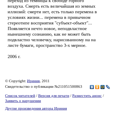
переход из темницы к свободе горного
воздуха. Смерть есть величайшая из земных
иллюзий: смерти нет, есть только перемена в
условиях жизни... перемена в привычном
стереотипе восприятия "субъект-объект"...
Появляется нечто новое, неподвластное
нынешнему сознанию, как не может быть
подвластно человечку, нарисованному на на
листе бумаги, пространство 3-х мерное.
2006 г.
© Copyright:
Ириния
, 2011
Свидетельство о публикации №211051500863
Список читателей
/
Версия для печати
/
Разместить анонс
/
Заявить о нарушении
Другие произведения автора Ириния