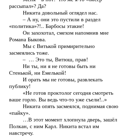
рассыпал»? Да?
Никита довольный оглядел нас.
– А ну, они это пустили в раздел
«политика»?!.. Барбосы этакие!
Он захохотал, смехом напомнив мне
Романа Быкова.
Мы с Витькой примирительно
засмеялись тоже.
– … Это ты, Витюш, прав!
Ни ты, ни я не готовы быть ни
Стенькой, ни Емелькой!
И орать мы не готовы, развлекать
публику!
«Не готов проктолог сегодня смотреть
ваше горло. Вы ведь что-то уже съели!..»
Никита опять засмеялся, поднимая свою
«пайку».
…В этот момент хлопнула дверь, зашёл
Полкан, с ним Карл. Никита встал им
навстречу.