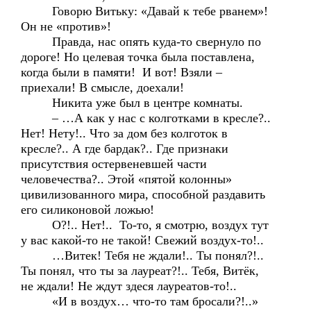
Говорю Витьку: «Давай к тебе рванем»!
Он не «против»!
Правда, нас опять куда-то свернуло по
дороге! Но целевая точка была поставлена,
когда были в памяти! И вот! Взяли –
приехали! В смысле, доехали!
Никита уже был в центре комнаты.
– …А как у нас с колготками в кресле?..
Нет! Нету!.. Что за дом без колготок в
кресле?.. А где бардак?.. Где признаки
присутствия остервеневшей части
человечества?.. Этой «пятой колонны»
цивилизованного мира, способной раздавить
его силиконовой ложью!
О?!.. Нет!.. То-то, я смотрю, воздух тут
у вас какой-то не такой! Свежий воздух-то!..
…Витек! Тебя не ждали!.. Ты понял?!..
Ты понял, что ты за лауреат?!.. Тебя, Витёк,
не ждали! Не ждут здеся лауреатов-то!..
«И в воздух… что-то там бросали?!..»