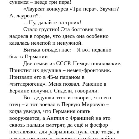
сунемся – везде три пера!
«Лауреат конкурса «Три пера». Звучит?
А, лауреат?!..
…Ну, давайте на троих!
Стало грустно! Эта болтовня так
надоела в городе, что здесь она особенно
казалась нелепой и ненужной.
Витька оглядел нас: – Я вот недавно
был в Германии.
Две семьи из СССР. Немцы поволжские.
Приютил их дедушка – немец-фронтовик.
Призвали его в 45-м пацаном в
«гитлерюгенд». Меня позвал. Ранение в
Берлине получил. Сидели, говорили.
Вот дедушка этот и говорит, что его
отец – а тот воевал в Первую Мировую –
когда увидел, что Германия опять
вооружается, а Англия с Францией на это
сквозь пальцы смотрят, да ещё и фосфор
поставляют для разрывных пуль, ещё тогда, в
начале тридцатых, говорил, что быть войне.