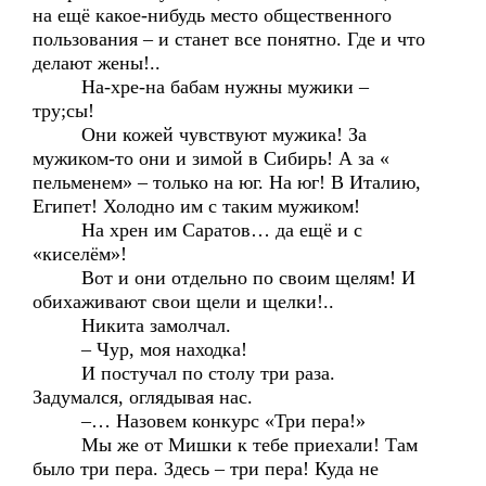
на ещё какое-нибудь место общественного
пользования – и станет все понятно. Где и что
делают жены!..
На-хре-на бабам нужны мужики –
тру;сы!
Они кожей чувствуют мужика! За
мужиком-то они и зимой в Сибирь! А за «
пельменем» – только на юг. На юг! В Италию,
Египет! Холодно им с таким мужиком!
На хрен им Саратов… да ещё и с
«киселём»!
Вот и они отдельно по своим щелям! И
обихаживают свои щели и щелки!..
Никита замолчал.
– Чур, моя находка!
И постучал по столу три раза.
Задумался, оглядывая нас.
–… Назовем конкурс «Три пера!»
Мы же от Мишки к тебе приехали! Там
было три пера. Здесь – три пера! Куда не