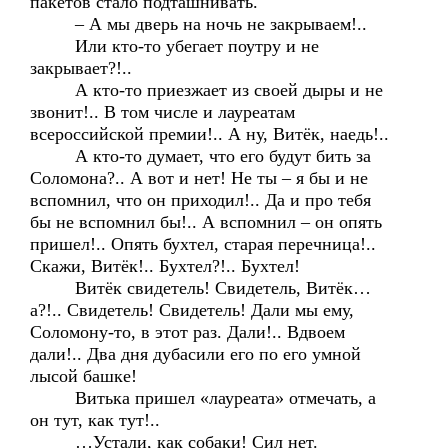
пакетов стало подташнивать.
– А мы дверь на ночь не закрываем!..
Или кто-то убегает поутру и не
закрывает?!..
А кто-то приезжает из своей дыры и не
звонит!.. В том числе и лауреатам
всероссийской премии!.. А ну, Витёк, наедь!..
А кто-то думает, что его будут бить за
Соломона?.. А вот и нет! Не ты – я бы и не
вспомнил, что он приходил!.. Да и про тебя
бы не вспомнил бы!.. А вспомнил – он опять
пришел!.. Опять бухтел, старая перечница!..
Скажи, Витёк!.. Бухтел?!.. Бухтел!
Витёк свидетель! Свидетель, Витёк…
а?!.. Свидетель! Свидетель! Дали мы ему,
Соломону-то, в этот раз. Дали!.. Вдвоем
дали!.. Два дня дубасили его по его умной
лысой башке!
Витька пришел «лауреата» отмечать, а
он тут, как тут!..
…Устали, как собаки! Сил нет.