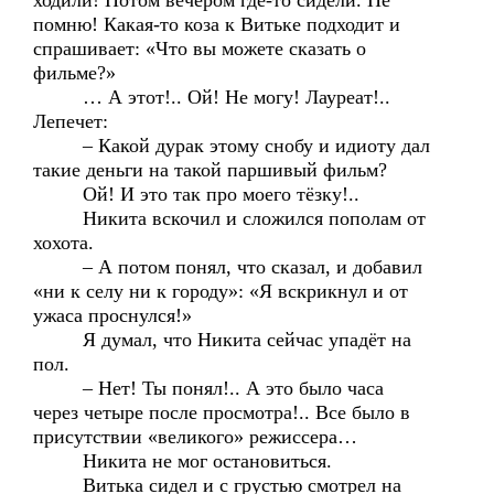
ходили! Потом вечером где-то сидели. Не
помню! Какая-то коза к Витьке подходит и
спрашивает: «Что вы можете сказать о
фильме?»
… А этот!.. Ой! Не могу! Лауреат!..
Лепечет:
– Какой дурак этому снобу и идиоту дал
такие деньги на такой паршивый фильм?
Ой! И это так про моего тёзку!..
Никита вскочил и сложился пополам от
хохота.
– А потом понял, что сказал, и добавил
«ни к селу ни к городу»: «Я вскрикнул и от
ужаса проснулся!»
Я думал, что Никита сейчас упадёт на
пол.
– Нет! Ты понял!.. А это было часа
через четыре после просмотра!.. Все было в
присутствии «великого» режиссера…
Никита не мог остановиться.
Витька сидел и с грустью смотрел на