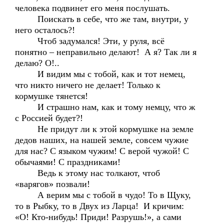
человека подвинет его меня послушать.
Поискать в себе, что же там, внутри, у
него осталось?!
Чтоб задумался! Эти, у руля, всё
понятно – неправильно делают! А я? Так ли я
делаю? О!..
И видим мы с тобой, как и тот немец,
что никто ничего не делает! Только к
кормушке тянется!
И страшно нам, как и тому немцу, что ж
с Россией будет?!
Не придут ли к этой кормушке на земле
дедов наших, на нашей земле, совсем чужие
для нас? С языком чужим! С верой чужой! С
обычаями! С праздниками!
Ведь к этому нас толкают, чтоб
«варягов» позвали!
А верим мы с тобой в чудо! То в Щуку,
то в Рыбку, то в Двух из Ларца! И кричим:
«О! Кто-нибудь! Приди! Разрушь!», а сами