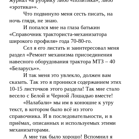
журнал «в рубрику либо «политика», либо
«эротика»».
Что подвинуло меня сесть писать, на
ночь глядя, не знаю.
И попался мне на глаза батькин
«Справочник тракториста-механизатора
широкого профиля» года 70-80-го.
Сел я его листать и заинтересовал меня
раздел «Ремонт механизма присоединения
навесного оборудования трактора МТЗ – 40
«Беларусь»».
И так меня это увлекло, должен вам
сказать. Так это я проникся содержанием этих
10-15 листочков этого раздела! Так мне стало
весело с Белой и Черной Лошадью вместе!
«Налабали» мы им в конюшне к утру
текст, в котором было всё из этого
справочника. И в последовательности, и в
приёмах, описанных и используемых этими
механизаторами.
А мне так было хорошо! Вспомнил я