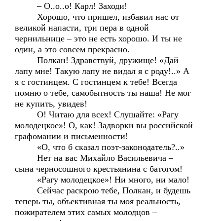
– О..о..о! Карл! Заходи!
Хорошо, что пришел, избавил нас от
великой напасти, три пера в одной
чернильнице – это не есть хорошо. И ты не
один, а это совсем прекрасно.
Полкан! Здравствуй, дружище! «Дай
лапу мне! Такую лапу не видал я с роду!..» А
я с гостинцем. С гостинцем к тебе! Всегда
помню о тебе, самобытность ты наша! Не мог
не купить, увидев!
О! Читаю для всех! Слушайте: «Рагу
молодецкое»! О, как! Задворки вы российской
графомании и письменности!
«О, что б сказал поэт-законодатель?..»
Нет на вас Михайло Васильевича –
сына черносошного крестьянина с батогом!
«Рагу молодецкое»! Ни много, ни мало!
Сейчас раскрою тебе, Полкан, и будешь
теперь ты, объективная ты моя реальность,
пожирателем этих самых молодцов –