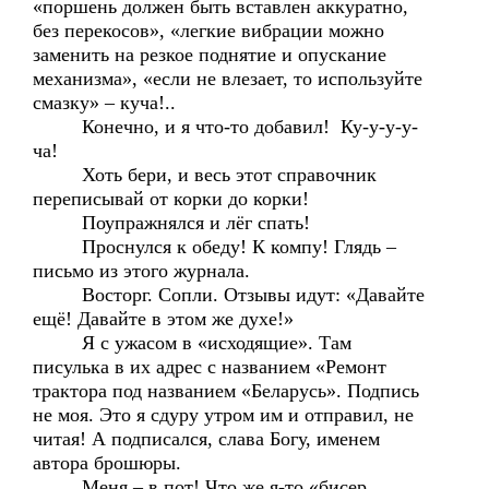
«поршень должен быть вставлен аккуратно,
без перекосов», «легкие вибрации можно
заменить на резкое поднятие и опускание
механизма», «если не влезает, то используйте
смазку» – куча!..
Конечно, и я что-то добавил! Ку-у-у-у-
ча!
Хоть бери, и весь этот справочник
переписывай от корки до корки!
Поупражнялся и лёг спать!
Проснулся к обеду! К компу! Глядь –
письмо из этого журнала.
Восторг. Сопли. Отзывы идут: «Давайте
ещё! Давайте в этом же духе!»
Я с ужасом в «исходящие». Там
писулька в их адрес с названием «Ремонт
трактора под названием «Беларусь». Подпись
не моя. Это я сдуру утром им и отправил, не
читая! А подписался, слава Богу, именем
автора брошюры.
Меня – в пот! Что же я-то «бисер