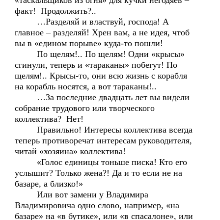
«таскальщиков из огня» для кучки негодяев –
факт! Продолжить?..
…Разделяй и властвуй, господа! А
главное – разделяй! Хрен вам, а не идея, чтоб
вы в «едином порыве» куда-то пошли!
По щелям!.. По щелям! Одни «крысы»
сгинули, теперь и «тараканы» побегут! По
щелям!.. Крысы-то, они всю жизнь с корабля
на корабль носятся, а вот тараканы!..
…За последние двадцать лет вы видели
собрание трудового или творческого
коллектива? Нет!
Правильно! Интересы коллектива всегда
теперь противоречат интересам руководителя,
читай «хозяина» коллектива!
«Голос единицы тоньше писка! Кто его
услышит? Только жена?! Да и то если не на
базаре, а близко!»
Или вот замени у Владимира
Владимировича одно слово, например, «на
базаре» на «в бутике», или «в спасалоне», или