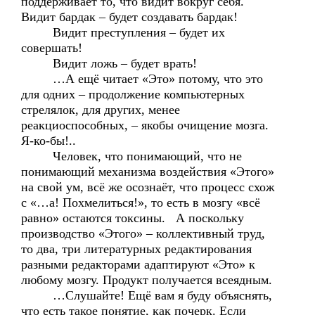
поддерживает то, что видит вокруг себя.
Видит бардак – будет создавать бардак!
Видит преступления – будет их
совершать!
Видит ложь – будет врать!
…А ещё читает «Это» потому, что это
для одних – продолжение компьютерных
стрелялок, для других, менее
реакциоспособных, – якобы очищение мозга.
Я-ко-бы!..
Человек, что понимающий, что не
понимающий механизма воздействия «Этого»
на свой ум, всё же осознаёт, что процесс схож
с «…а! Похмелиться!», то есть в мозгу «всё
равно» остаются токсины. А поскольку
производство «Этого» – коллективный труд,
то два, три литературных редактирования
разными редакторами адаптируют «Это» к
любому мозгу. Продукт получается всеядным.
…Слушайте! Ещё вам я буду объяснять,
что есть такое понятие, как почерк. Если