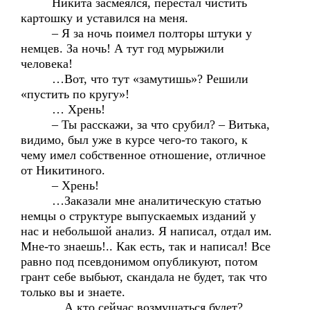
Никита засмеялся, перестал чистить
картошку и уставился на меня.
– Я за ночь поимел полторы штуки у
немцев. За ночь! А тут год мурыжили
человека!
…Вот, что тут «замутишь»? Решили
«пустить по кругу»!
… Хрень!
– Ты расскажи, за что срубил? – Витька,
видимо, был уже в курсе чего-то такого, к
чему имел собственное отношение, отличное
от Никитиного.
– Хрень!
…Заказали мне аналитическую статью
немцы о структуре выпускаемых изданий у
нас и небольшой анализ. Я написал, отдал им.
Мне-то знаешь!.. Как есть, так и написал! Все
равно под псевдонимом опубликуют, потом
грант себе выбьют, скандала не будет, так что
только вы и знаете.
…А кто сейчас возмущаться будет?