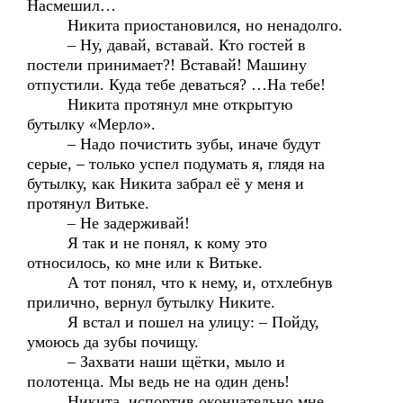
Насмешил…
Никита приостановился, но ненадолго.
– Ну, давай, вставай. Кто гостей в
постели принимает?! Вставай! Машину
отпустили. Куда тебе деваться? …На тебе!
Никита протянул мне открытую
бутылку «Мерло».
– Надо почистить зубы, иначе будут
серые, – только успел подумать я, глядя на
бутылку, как Никита забрал её у меня и
протянул Витьке.
– Не задерживай!
Я так и не понял, к кому это
относилось, ко мне или к Витьке.
А тот понял, что к нему, и, отхлебнув
прилично, вернул бутылку Никите.
Я встал и пошел на улицу: – Пойду,
умоюсь да зубы почищу.
– Захвати наши щётки, мыло и
полотенца. Мы ведь не на один день!
Никита, испортив окончательно мне