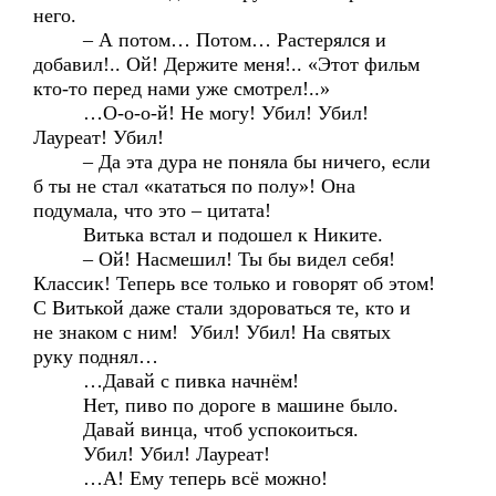
него.
– А потом… Потом… Растерялся и
добавил!.. Ой! Держите меня!.. «Этот фильм
кто-то перед нами уже смотрел!..»
…О-о-о-й! Не могу! Убил! Убил!
Лауреат! Убил!
– Да эта дура не поняла бы ничего, если
б ты не стал «кататься по полу»! Она
подумала, что это – цитата!
Витька встал и подошел к Никите.
– Ой! Насмешил! Ты бы видел себя!
Классик! Теперь все только и говорят об этом!
С Витькой даже стали здороваться те, кто и
не знаком с ним! Убил! Убил! На святых
руку поднял…
…Давай с пивка начнём!
Нет, пиво по дороге в машине было.
Давай винца, чтоб успокоиться.
Убил! Убил! Лауреат!
…А! Ему теперь всё можно!