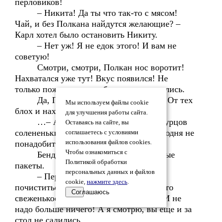
перловиков!
– Никита! Да ты что так-то с мясом!
Чай, и без Полкана найдутся желающие? –
Карл хотел было остановить Никиту.
– Нет уж! Я не едок этого! И вам не
советую!
Смотри, смотри, Полкан нос воротит!
Нахватался уже тут! Вкус появился! Не
только пожрать, но и убеждения появились.
Да, Полкан? С кем поведешься!.. От тех
Мы используем файлы cookie
блох и нахватаешься!..
для улучшения работы сайта.
…– А я вот молока две банки, огурцов
Оставаясь на сайте, вы
солененьких, капустка квашенная! Сегодня не
соглашаетесь с условиями
понадобится, так и утро ещё будет!..
использования файлов cookies.
Чтобы ознакомиться с
Бендриков приподнял принесённые
Политикой обработки
пакеты.
персональных данных и файлов
– Перед… перед новым днем
cookie,
нажмите здесь
.
почиститься всегда неплохо! Молочко-то
Соглашаюсь
свеженькое с солеными огурчиками!.. И не
надо больше ничего! А я смотрю, вы еще и за
стол не садились.