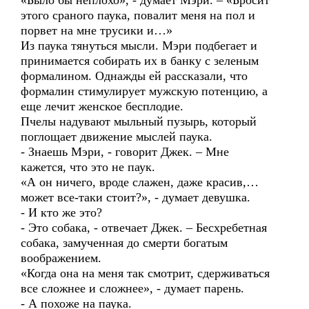
«Было бы неплохо», - думает Мэри. – «Бросит
этого сраного паука, повалит меня на пол и
порвет на мне трусики и…»
Из паука тянуться мысли. Мэри подбегает и
принимается собирать их в банку с зеленым
формалином. Однажды ей рассказали, что
формалин стимулирует мужскую потенцию, а
еще лечит женское бесплодие.
Пчелы надувают мыльный пузырь, который
поглощает движение мыслей паука.
- Знаешь Мэри, - говорит Джек. – Мне
кажется, что это не паук.
«А он ничего, вроде слажен, даже красив,…
может все-таки стоит?», - думает девушка.
- И кто же это?
- Это собака, - отвечает Джек. – Бесхребетная
собака, замученная до смерти богатым
воображением.
«Когда она на меня так смотрит, сдерживаться
все сложнее и сложнее», - думает парень.
- А похоже на паука.