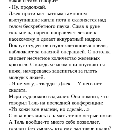
очков и тихо говорит:
- Ну, продолжай.
Джек протирает ватным тампоном
выступившие капли пота и склоняется над
телом бесхребетного паука. Сжав в руке
скальпель, парень направляет лезвие к
насекомому и делает аккуратный надрез.
Вокруг студентов снуют светящиеся пчелы,
наблюдают за опасной операцией. С потолка
свисает несчетное количество железных
крючьев. С каждым часом они опускаются
ниже, намереваясь зацепиться за плоть
молодых людей.
- Я не могу, - твердит Джек. – У него нет
скелета.
Мэри судорожно вздыхает. Она помнит, что
говорил Таль на последней конференции:
«Из кожи вон вылези, но сделай…»
Слова врезались в память точно острые ножи.
А Таль вообще-то много себе позволяет,
говорит без умолку, кто ему дал такое право?