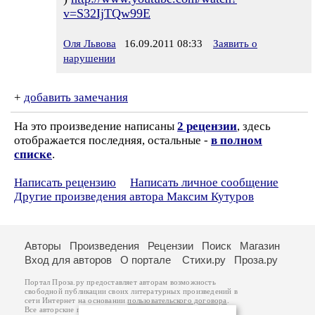
v=S32IjTQw99E
Оля Львова
16.09.2011 08:33
Заявить о
нарушении
+
добавить замечания
На это произведение написаны
2 рецензии
, здесь
отображается последняя, остальные -
в полном
списке
.
Написать рецензию
Написать личное сообщение
Другие произведения автора Максим Кутуров
Авторы
Произведения
Рецензии
Поиск
Магазин
Вход для авторов
О портале
Стихи.ру
Проза.ру
Портал Проза.ру предоставляет авторам возможность
свободной публикации своих литературных произведений в
сети Интернет на основании
пользовательского договора
.
Все авторские права на произведения принадлежат авторам