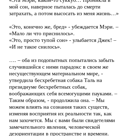
«Эта Мэри, какой-то суккуб… Проникла в
мой сон, наверное пыталась до смерти
затрахать, а потом высосать из меня жизнь…»
«Это, конечно же, бред» - убеждается Мэри. –
«Мало ли что приснилось».
«Это, просто тупой сон» - улыбается Джек! –
«И не такое снилось».
…. – оба из подопытных попытались забыть
случившийся с ними парадокс в своем же
несуществующем материальном мире, -
утвердила бесхребетная собака Таль на
президиуме бесхребетных собак,
воображающих себя всемогущими пауками. –
Таким образом, - продолжила она. – Мы
можем влиять на сознания таких существ,
изменяя восприятия их реальности так, как
нам захочется. Мы с вами были свидетелями
замечательного явления, человеческой
дезориентации в пространстве и времени.