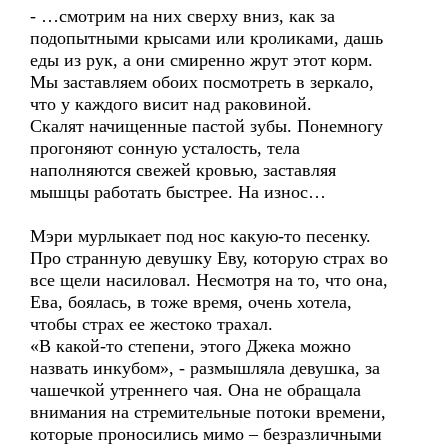
- …смотрим на них сверху вниз, как за
подопытными крысами или кроликами, дашь
еды из рук, а они смиренно жрут этот корм.
Мы заставляем обоих посмотреть в зеркало,
что у каждого висит над раковиной.
Скалят начищенные пастой зубы. Понемногу
прогоняют сонную усталость, тела
наполняются свежей кровью, заставляя
мышцы работать быстрее. На износ…
Мэри мурлыкает под нос какую-то песенку.
Про странную девушку Еву, которую страх во
все щели насиловал. Несмотря на то, что она,
Ева, боялась, в тоже время, очень хотела,
чтобы страх ее жестоко трахал.
«В какой-то степени, этого Джека можно
назвать инкубом», - размышляла девушка, за
чашечкой утреннего чая. Она не обращала
внимания на стремительные потоки времени,
которые проносились мимо – безразличными