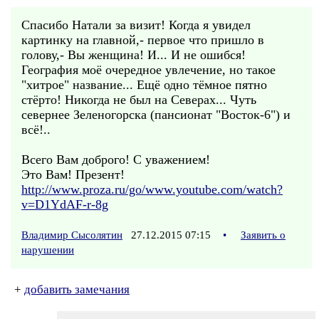
Спасибо Натали за визит! Когда я увидел
картинку на главной,- первое что пришло в
голову,- Вы женщина! И... И не ошибся!
География моё очередное увлечение, но такое
"хитрое" название... Ещё одно тёмное пятно
стёрто! Никогда не был на Северах... Чуть
севернее Зеленогорска (пансионат "Восток-6") и
всё!..
Всего Вам доброго! С уважением!
Это Вам! Презент!
http://www.proza.ru/go/www.youtube.com/watch?
v=D1YdAF-r-8g
Владимир Сысолятин
27.12.2015 07:15
•
Заявить о
нарушении
+
добавить замечания