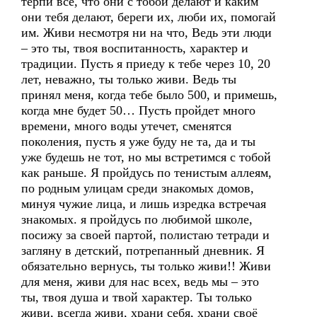
терпи всё, что они с тобой делают и каким
они тебя делают, береги их, люби их, помогай
им. Живи несмотря ни на что, Ведь эти люди
– это ты, твоя воспитанность, характер и
традиции. Пусть я приеду к тебе через 10, 20
лет, неважно, ты только живи. Ведь ты
принял меня, когда тебе было 500, и примешь,
когда мне будет 50… Пусть пройдет много
времени, много воды утечет, сменятся
поколения, пусть я уже буду не та, да и ты
уже будешь не тот, но мы встретимся с тобой
как раньше. Я пройдусь по тенистым аллеям,
по родным улицам среди знакомых домов,
минуя чужие лица, и лишь изредка встречая
знакомых. я пройдусь по любимой школе,
посижу за своей партой, полистаю тетради и
загляну в детский, потрепанный дневник. Я
обязательно вернусь, ты только живи!! Живи
для меня, живи для нас всех, ведь мы – это
ты, твоя душа и твой характер. Ты только
живи, всегда живи, храни себя, храни своё