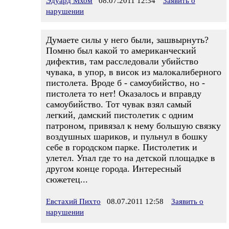
Эдуард Мхом
08.07.2011 12:34
Заявить о
нарушении
Думаете силы у него были, зашвырнуть?
Помню был какой то американческий
дифектив, там расследовали убийство
чувака, в упор, в висок из малокалиберного
пистолета. Вроде б - самоубийство, но -
пистолета то нет! Оказалось и вправду
самоубийство. Тот чувак взял самый
легкий, дамский пистолетик с одним
патроном, привязал к нему большую связку
воздушных шариков, и пульнул в бошку
себе в городском парке. Пистолетик и
улетел. Упал где то на детской площадке в
другом конце города. Интересный
сюжетец...
Евстахий Пихто
08.07.2011 12:58
Заявить о
нарушении