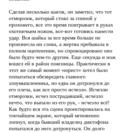
Сделав несколько шагов, он заметил, что тот
отморозок, который стоял за спиной у
прохожего, все это время поигрывает в руках
охотничьим ножом, вот-вот готовясь нанести
удар. Вся шайка за все время больше не
произнесла ни слова, а жертва пребывала в
полном оцепенении, но спровоцировано оно
было будто чем-то другим. Еще секунда и нож
вошел ей в район поясницы. Практически в
этот же самый момент «юрист» хотел было
попытаться обезвредить главного
злоумышленника, но едва он дотронулся до
его плеча, как все просто исчезло. Исчезли
отморозки, исчез пострадавший, исчезло
нечто, что выпало из его рук, - исчезло всё!
Как будто вся эта сцена проектировалась на
тончайшем экране, который мгновенно
лопнул, когда бывший владелец диктофона
попытался до него дотронуться. Он долго