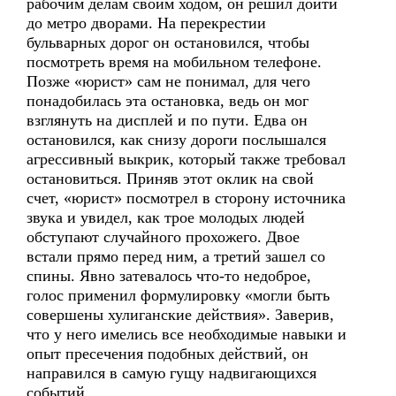
рабочим делам своим ходом, он решил дойти
до метро дворами. На перекрестии
бульварных дорог он остановился, чтобы
посмотреть время на мобильном телефоне.
Позже «юрист» сам не понимал, для чего
понадобилась эта остановка, ведь он мог
взглянуть на дисплей и по пути. Едва он
остановился, как снизу дороги послышался
агрессивный выкрик, который также требовал
остановиться. Приняв этот оклик на свой
счет, «юрист» посмотрел в сторону источника
звука и увидел, как трое молодых людей
обступают случайного прохожего. Двое
встали прямо перед ним, а третий зашел со
спины. Явно затевалось что-то недоброе,
голос применил формулировку «могли быть
совершены хулиганские действия». Заверив,
что у него имелись все необходимые навыки и
опыт пресечения подобных действий, он
направился в самую гущу надвигающихся
событий.