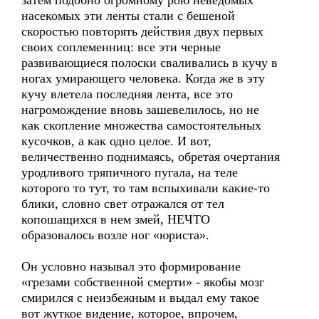
затем подобно огромному рою неведомых
насекомых эти ленты стали с бешеной
скоростью повторять действия двух первых
своих соплеменниц: все эти черные
развивающиеся полоски сваливались в кучу в
ногах умирающего человека. Когда же в эту
кучу влетела последняя лента, все это
нагромождение вновь зашевелилось, но не
как скопление множества самостоятельных
кусочков, а как одно целое. И вот,
величественно поднимаясь, обретая очертания
уродливого тряпичного пугала, на теле
которого то тут, то там вспыхивали какие-то
блики, словно свет отражался от тел
копошащихся в нем змей, НЕЧТО
образовалось возле ног «юриста».
Он условно называл это формирование
«грезами собственной смерти» - якобы мозг
смирился с неизбежным и выдал ему такое
вот жуткое видение, которое, впрочем,