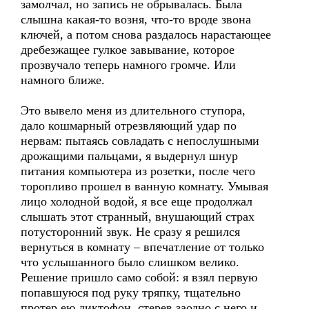
замолчал, но запись не обрывалась. Была
слышна какая-то возня, что-то вроде звона
ключей, а потом снова раздалось нарастающее
дребезжащее гулкое завывание, которое
прозвучало теперь намного громче. Или
намного ближе.
Это вывело меня из длительного ступора,
дало кошмарный отрезвляющий удар по
нервам: пытаясь совладать с непослушными
дрожащими пальцами, я выдернул шнур
питания компьютера из розетки, после чего
торопливо прошел в ванную комнату. Умывая
лицо холодной водой, я все еще продолжал
слышать этот странный, внушающий страх
потусторонний звук. Не сразу я решился
вернуться в комнату – впечатление от только
что услышанного было слишком велико.
Решение пришло само собой: я взял первую
попавшуюся под руку тряпку, тщательно
протер ею диктофон, стерев заодно с него и