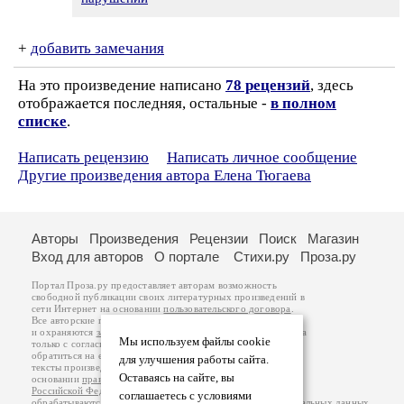
+
добавить замечания
На это произведение написано
78 рецензий
, здесь
отображается последняя, остальные -
в полном
списке
.
Написать рецензию
Написать личное сообщение
Другие произведения автора Елена Тюгаева
Авторы
Произведения
Рецензии
Поиск
Магазин
Вход для авторов
О портале
Стихи.ру
Проза.ру
Портал Проза.ру предоставляет авторам возможность
свободной публикации своих литературных произведений в
сети Интернет на основании
пользовательского договора
.
Все авторские права на произведения принадлежат авторам
и охраняются
законом
. Перепечатка произведений возможна
Мы используем файлы cookie
только с согласия его автора, к которому вы можете
обратиться на его авторской странице. Ответственность за
для улучшения работы сайта.
тексты произведений авторы несут самостоятельно на
Оставаясь на сайте, вы
основании
правил публикации
и
законодательства
Российской Федерации
. Данные пользователей
соглашаетесь с условиями
обрабатываются на основании
Политики обработки персональных данных
.