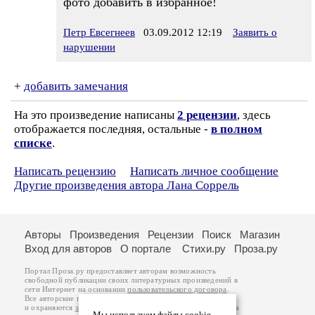
фото добавить в избранное!
Петр Евсегнеев
03.09.2012 12:19
Заявить о
нарушении
+
добавить замечания
На это произведение написаны
2 рецензии
, здесь
отображается последняя, остальные -
в полном
списке
.
Написать рецензию
Написать личное сообщение
Другие произведения автора Лана Соррель
Авторы
Произведения
Рецензии
Поиск
Магазин
Вход для авторов
О портале
Стихи.ру
Проза.ру
Портал Проза.ру предоставляет авторам возможность
свободной публикации своих литературных произведений в
сети Интернет на основании
пользовательского договора
.
Все авторские права на произведения принадлежат авторам
и охраняются
законом
. Перепечатка произведений возможна