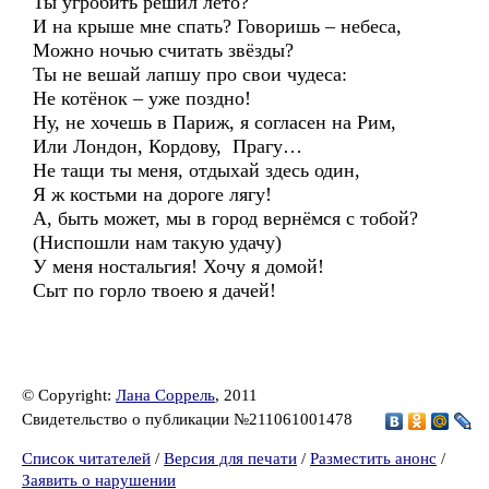
Ты угробить решил лето?
И на крыше мне спать? Говоришь – небеса,
Можно ночью считать звёзды?
Ты не вешай лапшу про свои чудеса:
Не котёнок – уже поздно!
Ну, не хочешь в Париж, я согласен на Рим,
Или Лондон, Кордову, Прагу…
Не тащи ты меня, отдыхай здесь один,
Я ж костьми на дороге лягу!
А, быть может, мы в город вернёмся с тобой?
(Ниспошли нам такую удачу)
У меня ностальгия! Хочу я домой!
Сыт по горло твоею я дачей!
© Copyright:
Лана Соррель
, 2011
Свидетельство о публикации №211061001478
Список читателей
/
Версия для печати
/
Разместить анонс
/
Заявить о нарушении