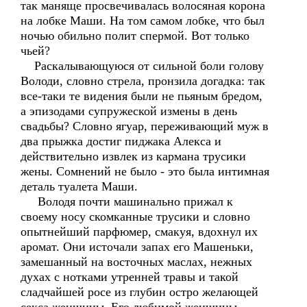
так маняще просвечивалась волосяная корона
на лобке Маши. На том самом лобке, что был
ночью обильно полит спермой. Вот только
чьей?
Раскалывающуюся от сильной боли голову
Володи, словно стрела, пронзила догадка: так
все-таки те видения были не пьяным бредом,
а эпизодами супружеской измены в день
свадьбы? Словно ягуар, переживающий муж в
два прыжка достиг пиджака Алекса и
действительно извлек из кармана трусики
жены. Сомнений не было - это была интимная
деталь туалета Маши.
Володя почти машинально прижал к
своему носу скомканные трусики и словно
опытнейший парфюмер, смакуя, вдохнул их
аромат. Они источали запах его Машеньки,
замешанный на восточных маслах, нежных
духах с нотками утренней травы и такой
сладчайшей росе из глубин остро желающей