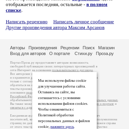
отображается последняя, остальные -
в полном
списке
.
Написать рецензию
Написать личное сообщение
Другие произведения автора Максим Арсанов
Авторы
Произведения
Рецензии
Поиск
Магазин
Вход для авторов
О портале
Стихи.ру
Проза.ру
Портал Проза.ру предоставляет авторам возможность
свободной публикации своих литературных произведений в
сети Интернет на основании
пользовательского договора
.
Все авторские права на произведения принадлежат авторам
и охраняются
законом
. Перепечатка произведений возможна
Мы используем файлы cookie
только с согласия его автора, к которому вы можете
обратиться на его авторской странице. Ответственность за
для улучшения работы сайта.
тексты произведений авторы несут самостоятельно на
Оставаясь на сайте, вы
основании
правил публикации
и
законодательства
Российской Федерации
. Данные пользователей
соглашаетесь с условиями
обрабатываются на основании
Политики обработки персональных данных
.
использования файлов cookies.
Вы также можете посмотреть более подробную
информацию о портале
и
связаться с администрацией
.
Чтобы ознакомиться с
Политикой обработки
Ежедневная аудитория портала Проза.ру – порядка 100 тысяч
посетителей, которые в общей сумме просматривают более полумиллиона
персональных данных и файлов
страниц по данным счетчика посещаемости, который расположен справа
cookie,
нажмите здесь
.
от этого текста. В каждой графе указано по две цифры: количество