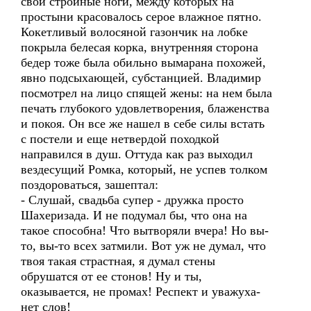
свои стройные ноги, между которых на
простыни красовалось серое влажное пятно.
Кокетливый волосяной газончик на лобке
покрыла белесая корка, внутренняя сторона
бедер тоже была обильно вымарана похожей,
явно подсыхающей, субстанцией. Владимир
посмотрел на лицо спящей жены: на нем была
печать глубокого удовлетворения, блаженства
и покоя. Он все же нашел в себе силы встать
с постели и еще нетвердой походкой
направился в душ. Оттуда как раз выходил
вездесущий Ромка, который, не успев толком
поздороваться, зашептал:
- Слушай, свадьба супер - дружка просто
Шахеризада. И не подумал бы, что она на
такое способна! Что вытворяли вчера! Но вы-
то, вы-то всех затмили. Вот уж не думал, что
твоя такая страстная, я думал стены
обрушатся от ее стонов! Ну и ты,
оказывается, не промах! Респект и уважуха-
нет слов!