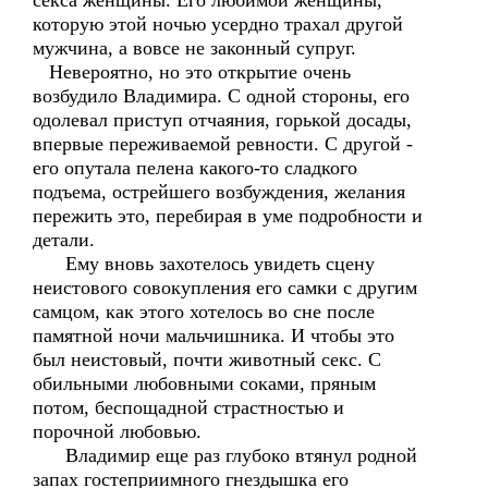
секса женщины. Его любимой женщины,
которую этой ночью усердно трахал другой
мужчина, а вовсе не законный супруг.
Невероятно, но это открытие очень
возбудило Владимира. С одной стороны, его
одолевал приступ отчаяния, горькой досады,
впервые переживаемой ревности. С другой -
его опутала пелена какого-то сладкого
подъема, острейшего возбуждения, желания
пережить это, перебирая в уме подробности и
детали.
Ему вновь захотелось увидеть сцену
неистового совокупления его самки с другим
самцом, как этого хотелось во сне после
памятной ночи мальчишника. И чтобы это
был неистовый, почти животный секс. С
обильными любовными соками, пряным
потом, беспощадной страстностью и
порочной любовью.
Владимир еще раз глубоко втянул родной
запах гостеприимного гнездышка его