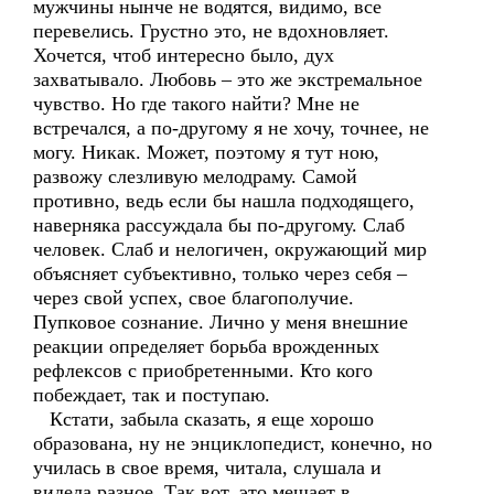
мужчины нынче не водятся, видимо, все
перевелись. Грустно это, не вдохновляет.
Хочется, чтоб интересно было, дух
захватывало. Любовь – это же экстремальное
чувство. Но где такого найти? Мне не
встречался, а по-другому я не хочу, точнее, не
могу. Никак. Может, поэтому я тут ною,
развожу слезливую мелодраму. Самой
противно, ведь если бы нашла подходящего,
наверняка рассуждала бы по-другому. Слаб
человек. Слаб и нелогичен, окружающий мир
объясняет субъективно, только через себя –
через свой успех, свое благополучие.
Пупковое сознание. Лично у меня внешние
реакции определяет борьба врожденных
рефлексов с приобретенными. Кто кого
побеждает, так и поступаю.
Кстати, забыла сказать, я еще хорошо
образована, ну не энциклопедист, конечно, но
училась в свое время, читала, слушала и
видела разное. Так вот, это мешает в