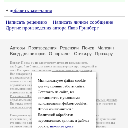
+
добавить замечания
Написать рецензию
Написать личное сообщение
Другие произведения автора Яков Гринберг
Авторы
Произведения
Рецензии
Поиск
Магазин
Вход для авторов
О портале
Стихи.ру
Проза.ру
Портал Проза.ру предоставляет авторам возможность
свободной публикации своих литературных произведений в
сети Интернет на основании
пользовательского договора
.
Все авторские права на произведения принадлежат авторам
и охраняются
законом
. Перепечатка произведений возможна
Мы используем файлы cookie
только с согласия его автора, к которому вы можете
обратиться на его авторской странице. Ответственность за
для улучшения работы сайта.
тексты произведений авторы несут самостоятельно на
Оставаясь на сайте, вы
основании
правил публикации
и
законодательства
Российской Федерации
. Данные пользователей
соглашаетесь с условиями
обрабатываются на основании
Политики обработки персональных данных
.
использования файлов cookies.
Вы также можете посмотреть более подробную
информацию о портале
и
связаться с администрацией
.
Чтобы ознакомиться с
Политикой обработки
Ежедневная аудитория портала Проза.ру – порядка 100 тысяч
посетителей, которые в общей сумме просматривают более полумиллиона
персональных данных и файлов
страниц по данным счетчика посещаемости, который расположен справа
cookie,
нажмите здесь
.
от этого текста. В каждой графе указано по две цифры: количество