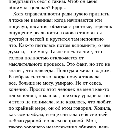
представить себя с таким. Чтоб он меня
обнимал, целовал? Бррр...
Хотя справедливости ради нужно признать,
я тоже не каменная: когда начинаются эти
поцелуи, касания, объятья страстные, теряешь
ощущение реальности, голова становится
пустой и легкой и крутится там непонятно
что. Как-то пыталась потом вспомнить, о чем
думала, – не могу. Такое впечатление, что
голова полностью отключается от
мыслительного процесса. Это факт, но это не
значит, что навсегда. Полгода я жила с одним.
Разобралась только, когда почувствовала –
все, больше не могу, умираю. Не от секса,
конечно. Просто этот человек на меня как-то
плохо влиял, подавлял, психику уродовал, но
я этого не понимала, мне казалось, что любит,
по крайней мере, он об этом говорил. Ходила,
как сомнамбула, и еще считала себя свиньей
неблагодарной, во всем неправой. Мол,
такого хорошего незаслуженно обижаю, ведь