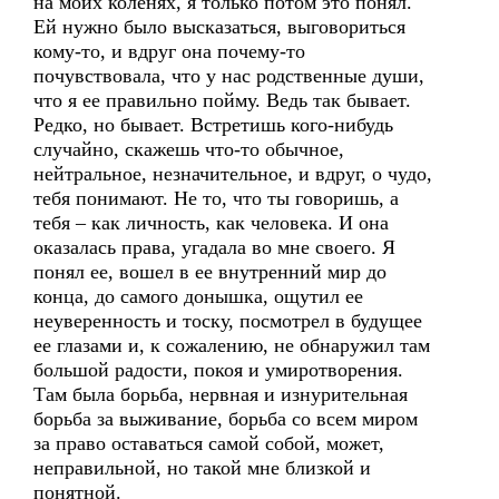
на моих коленях, я только потом это понял.
Ей нужно было высказаться, выговориться
кому-то, и вдруг она почему-то
почувствовала, что у нас родственные души,
что я ее правильно пойму. Ведь так бывает.
Редко, но бывает. Встретишь кого-нибудь
случайно, скажешь что-то обычное,
нейтральное, незначительное, и вдруг, о чудо,
тебя понимают. Не то, что ты говоришь, а
тебя – как личность, как человека. И она
оказалась права, угадала во мне своего. Я
понял ее, вошел в ее внутренний мир до
конца, до самого донышка, ощутил ее
неуверенность и тоску, посмотрел в будущее
ее глазами и, к сожалению, не обнаружил там
большой радости, покоя и умиротворения.
Там была борьба, нервная и изнурительная
борьба за выживание, борьба со всем миром
за право оставаться самой собой, может,
неправильной, но такой мне близкой и
понятной.