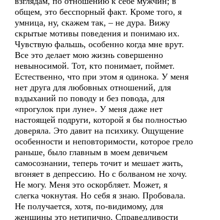
взглядам, по отношению к себе мужчин; в
общем, это бесспорный факт. Кроме того, я
умница, ну, скажем так, – не дура. Вижу
скрытые мотивы поведения и понимаю их.
Чувствую фальшь, особенно когда мне врут.
Все это делает мою жизнь совершенно
невыносимой. Тот, кто понимает, поймет.
Естественно, что при этом я одинока. У меня
нет друга для любовных отношений, для
вздыханий по поводу и без повода, для
«прогулок при луне». У меня даже нет
настоящей подруги, которой я бы полностью
доверяла. Это давит на психику. Ощущение
особенности и неповторимости, которое грело
раньше, было главным в моем девичьем
самосознании, теперь точит и мешает жить,
вгоняет в депрессию. Но с болваном не хочу.
Не могу. Меня это оскорбляет. Может, я
слегка чокнутая. Но себя я знаю. Пробовала.
Не получается, хотя, по-видимому, для
женщины это нетипично. Справедливости