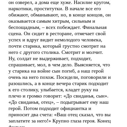
он озверел, а дома еще хуже. Насилие кругом,
наркотики, проститутки. В начале все его
обижают, обманывают, но, в конце концов, он
оказывается самым хитрым, сильным и
беспощадным, – всех побеждает. Финальная
сцена. Он сидит в ресторане, отмечает свой
успех и вдруг видит немолодого человека,
почти старика, который грустно смотрит на
него с другого столика. Смотрит и молчит.
Ну, солдат не выдерживает, подходит,
спрашивает, мол, в чем дело. Выясняется, что
у старика на войне сын погиб, а наш герой
очень на него похож. Посидели, поговорили и
разошлись, а в конце вечера старик подходит
к его столику, улыбается, кладет руку на
плечо и громко говорит: «До свиданья, сын».
«До свиданья, отец», – подыгрывает ему наш
герой. Потом подходит официантка и
приносит два счета: «Ваш отец сказал, что вы
заплатите за него!» Крупно глаза героя. Конец