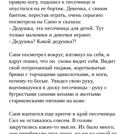
правую ногу, подошел к песочнице и
опустился на ее бортик. Девочка, с синим
бантом, перестав играть, очень серьезно
посмотрела на Саню и сказала:
- Дедушка, эта песочница для детей. Тут
только мальчики и девочки играют.
- Дедушка? Какой дедушка?!
Саня посмотрел вокруг, взглянул на себя, и
вдруг понял, что он снова видит себя. Видит
свой потрепанный пиджак, коротковатые
брюки с торчащими щиколотками, и ноги,
почему-то босые. Увидел свою руку,
вцепившуюся в доску песочницы - руку с
бугристыми синими венами и желтыми
стариковскими пятнами на коже.
Саня вцепился еще крепче в край песочницы.
Сил не оставалось совсем. В голове
закрутились какие-то мысли. Их было много,
они перебивали друг друга, но ни на одной из