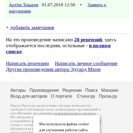
Артём Токарев
01.07.2018 12:58
•
Заявить о
нарушении
+
добавить замечания
На это произведение написано
28 рецензий
, здесь
отображается последняя, остальные -
в полном
списке
.
Написать рецензию
Написать личное сообщение
Другие произведения автора Эдуард Мхом
Авторы
Произведения
Рецензии
Поиск
Магазин
Вход для авторов
О портале
Стихи.ру
Проза.ру
Портал Проза.ру предоставляет авторам возможность
свободной публикации своих литературных произведений в
сети Интернет на основании
пользовательского договора
.
Все авторские права на произведения принадлежат авторам
и охраняются
законом
. Перепечатка произведений возможна
Мы используем файлы cookie
только с согласия его автора, к которому вы можете
обратиться на его авторской странице. Ответственность за
для улучшения работы сайта.
тексты произведений авторы несут самостоятельно на