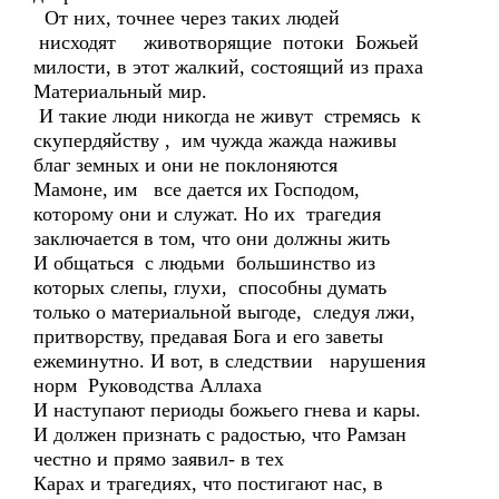
От них, точнее через таких людей
нисходят животворящие потоки Божьей
милости, в этот жалкий, состоящий из праха
Материальный мир.
И такие люди никогда не живут стремясь к
скупердяйству , им чужда жажда наживы
благ земных и они не поклоняются
Мамоне, им все дается их Господом,
которому они и служат. Но их трагедия
заключается в том, что они должны жить
И общаться с людьми большинство из
которых слепы, глухи, способны думать
только о материальной выгоде, следуя лжи,
притворству, предавая Бога и его заветы
ежеминутно. И вот, в следствии нарушения
норм Руководства Аллаха
И наступают периоды божьего гнева и кары.
И должен признать с радостью, что Рамзан
честно и прямо заявил- в тех
Карах и трагедиях, что постигают нас, в