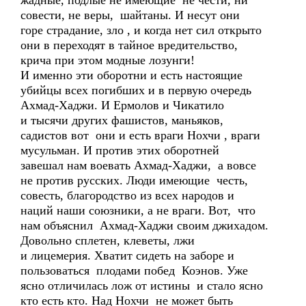
жадные, подлые не имеющие не чести, ни
совести, не веры, шайтаны. И несут они
горе страдание, зло , и когда нет сил открыто
они в переходят в тайное вредительство,
крича при этом модные лозунги!
И именно эти оборотни и есть настоящие
убийцы всех погибших и в первую очередь
Ахмад-Хаджи. И Ермолов и Чикатило
и тысячи других фашистов, маньяков,
садистов вот они и есть враги Нохчи , враги
мусульман. И против этих оборотней
завешал нам воевать Ахмад-Хаджи, а вовсе
не против русских. Люди имеющие честь,
совесть, благородство из всех народов и
наций наши союзники, а не враги. Вот, что
нам объяснил Ахмад-Хаджи своим джихадом.
Довольно сплетен, клеветы, лжи
и лицемерия. Хватит сидеть на заборе и
пользоваться плодами побед Коэнов. Уже
ясно отличилась лож от истины и стало ясно
кто есть кто. Над Нохчи не может быть