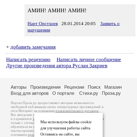
АМИН! АМИН! АМИН!
Нарт Орстхоев
28.01.2014 20:05
Заявить о
нарушении
+
добавить замечания
Написать рецензию
Написать личное сообщение
Другие произведения автора Руслан Закриев
Авторы
Произведения
Рецензии
Поиск
Магазин
Вход для авторов
О портале
Стихи.ру
Проза.ру
Портал Проза.ру предоставляет авторам возможность
свободной публикации своих литературных произведений в
сети Интернет на основании
пользовательского договора
.
Все авторские права на произведения принадлежат авторам
и охраняются
законом
. Перепечатка произведений возможна
Мы используем файлы cookie
только с согласия его автора, к которому вы можете
обратиться на его авторской странице. Ответственность за
для улучшения работы сайта.
тексты произведений авторы несут самостоятельно на
Оставаясь на сайте, вы
основании
правил публикации
и
законодательства