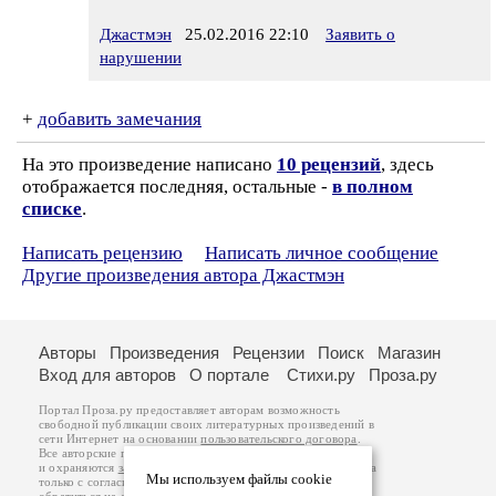
Джастмэн
25.02.2016 22:10
Заявить о
нарушении
+
добавить замечания
На это произведение написано
10 рецензий
, здесь
отображается последняя, остальные -
в полном
списке
.
Написать рецензию
Написать личное сообщение
Другие произведения автора Джастмэн
Авторы
Произведения
Рецензии
Поиск
Магазин
Вход для авторов
О портале
Стихи.ру
Проза.ру
Портал Проза.ру предоставляет авторам возможность
свободной публикации своих литературных произведений в
сети Интернет на основании
пользовательского договора
.
Все авторские права на произведения принадлежат авторам
и охраняются
законом
. Перепечатка произведений возможна
Мы используем файлы cookie
только с согласия его автора, к которому вы можете