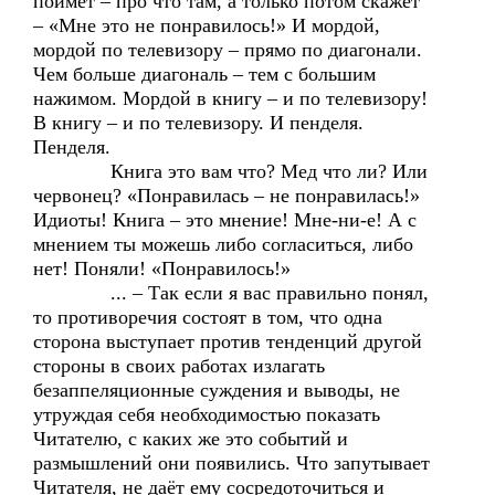
поймет – про что там, а только потом скажет
– «Мне это не понравилось!» И мордой,
мордой по телевизору – прямо по диагонали.
Чем больше диагональ – тем с большим
нажимом. Мордой в книгу – и по телевизору!
В книгу – и по телевизору. И пенделя.
Пенделя.
Книга это вам что? Мед что ли? Или
червонец? «Понравилась – не понравилась!»
Идиоты! Книга – это мнение! Мне-ни-е! А с
мнением ты можешь либо согласиться, либо
нет! Поняли! «Понравилось!»
... – Так если я вас правильно понял,
то противоречия состоят в том, что одна
сторона выступает против тенденций другой
стороны в своих работах излагать
безаппеляционные суждения и выводы, не
утруждая себя необходимостью показать
Читателю, с каких же это событий и
размышлений они появились. Что запутывает
Читателя, не даёт ему сосредоточиться и