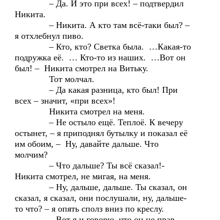
– Да. И это при всех! – подтвердил
Никита.
– Никита. А кто там всё-таки был? –
я отхлебнул пиво.
– Кто, кто? Светка была. …Какая-то
подружка её. … Кто-то из наших. …Вот он
был! – Никита смотрел на Витьку.
Тот молчал.
– Да какая разница, кто был! При
всех – значит, «при всех»!
Никита смотрел на меня.
– Не остыло ещё. Теплоё. К вечеру
остынет, – я приподнял бутылку и показал её
им обоим, – Ну, давайте дальше. Что
молчим?
– Что дальше? Ты всё сказал!-
Никита смотрел, не мигая, на меня.
– Ну, дальше, дальше. Ты сказал, он
сказал, я сказал, они послушали, ну, дальше-
то что? – я опять сполз вниз по креслу.
– Вот я и говорю, что он не прав.