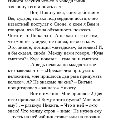
Никита засунул что-то в холодильник,
захлопнул его и опять сел.
– Вот, Никитушка, сиим действием
Вы, сударь, только подтвердили достаточно
известный постулат о Слоне, о коем я Вам и
говорил, что Ваша обязанность показать
Читателю. По-ка-зать! А не хаить его в том,
что «он не увидел, не понял, не осознал».
Это, знаете, позиция «звездюка», батенька! И,
я бы сказал, сноба! Между нами говоря. «Куда
смотрел?» Куда показал – туда он и смотрел.
…А ведь некогда по младости кое-
кто заявлял что – «Прежде чем придумать
велосипед, мне пришлось два раза придумать
колесо». А? Не знакомо ли сие? – Витька
процитировал «раннего» Никиту.
– Вот и именно! Мне пришлось! Для
него пришлось! Кому книга нужна? Мне или
ему?.. – рявкнул Никита. – Что в ней – я-то
знаю! Что между строк – знаю! Не нужна ему
– пусть на неё чайник ставит или на гвоздик