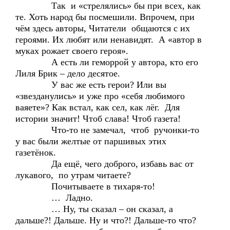
Так и «стрелялись» бы при всех, как
те. Хоть народ бы посмешили. Впрочем, при
чём здесь авторы, Читатели общаются с их
героями. Их любят или ненавидят. А «автор в
муках рожает своего героя».
А есть ли геморрой у автора, кто его
Лиля Брик – дело десятое.
У вас же есть герои? Или вы
«звезданулись» и уже про «себя любимого
ваяете»? Как встал, как сел, как лёг. Для
истории значит! Чтоб слава! Чтоб газета!
Что-то не замечал, чтоб ручонки-то
у вас были желтые от паршивых этих
газетёнок.
Да ещё, чего доброго, избавь вас от
лукавого, по утрам читаете?
Почитываете в тихаря-то!
… Ладно.
… Ну, ты сказал – он сказал, а
дальше?! Дальше. Ну и что?! Дальше-то что?