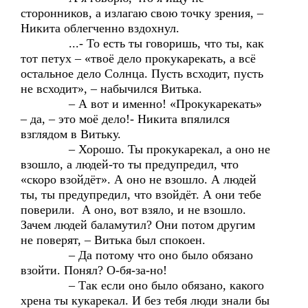
сторонников, а излагаю свою точку зрения, –
Никита облегченно вздохнул.
...- То есть ты говоришь, что ты, как
тот петух – «твоё дело прокукарекать, а всё
остальное дело Солнца. Пусть всходит, пусть
не всходит», – набычился Витька.
– А вот и именно! «Прокукарекать»
– да, – это моё дело!- Никита впялился
взглядом в Витьку.
– Хорошо. Ты прокукарекал, а оно не
взошло, а людей-то ты предупредил, что
«скоро взойдёт». А оно не взошло. А людей
ты, ты предупредил, что взойдёт. А они тебе
поверили. А оно, вот взяло, и не взошло.
Зачем людей баламутил? Они потом другим
не поверят, – Витька был спокоен.
– Да потому что оно было обязано
взойти. Понял? О-бя-за-но!
– Так если оно было обязано, какого
хрена ты кукарекал. И без тебя люди знали бы