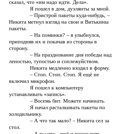
сказал, что «им надо идти. Дела».
Я пошел в дом, дуэлянты за мной.
– Пристрой пакеты куда-нибудь, –
Никита метнул взгляд на свои и Витькины
пакеты.
– На поминки? – я улыбнулся,
приподняв их и покачав из стороны в
сторону.
– На празднование дня победы над
леностью, тупостью и соплежуйством.
Никита медленно входил в форму.
– Стоп. Стоп. Стоп. Я ещё не
включил микрофон.
Я пошел к компьютеру
устанавливать «запись».
– Восемь бит. Можете начинать.
Я начал расталкивать пакеты по
холодильнику.
– А что так мало? – Никита сел за
стол.
– А вы что,- ещё и песни петь