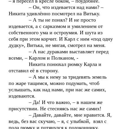
– я пересел в кресле боком, – поудобнее.
– Он, что издевается над нами? –
Никита удивлённо посмотрел на Витьку.
– А ты не понял? И не просто
издевается, а с сарказмом и умилением от
собственного ума и остроумия. И шута из
себя при этом корчит. И Карл с ним «под одну
дудку», Витька, не мигая, смотрел на меня.
– А нас дураками выставляет перед
всеми, – Карлом и Полканом, -
Никита понюхал рюмку Карла и
отставил её в сторону.
– А мы к нему за тридевять земель
по жаре тащимся, можно подумать, чтоб
услышать, как над нами, при нас же самих,
издеваются.
– Да! И что важно, – в нашем же
присутствии. Не стесняясь нас же самих!
– Давайте, давайте, мне нравится. Я,
ведь, без вас скучаю, – я, с улыбкой, взял с
пола рюмку и потянулся к подоконнику.