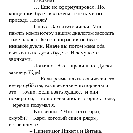
– О каких?
– … Ещё не сформулировал. Но,
концепция будет изложена тебе нами по
приезде. Понял?
– Понял. Захватите диски. Мне
память компьютеру вашим диалогом засорять
тоже нахрен. Без стенографии не будет
никакой дуэли. Иначе вы потом меня оба
вызывать на дуэль будете. И замучаете
звонками.
– Логично. Это – правильно. Диски
захвачу. Жди!
… – Если размышлять логически, то
вечер субботы, воскресенье – испорчены и
это – точно. Если взять худшее, и они
помирятся, – то понедельник и вторник тоже,
– мрачно подумал я.
– Кто звонил? Что-то ты, брат,
смурён? – Карл, который сидел рядом,
встрепенулся.
– Приезжают Никита и Витька.