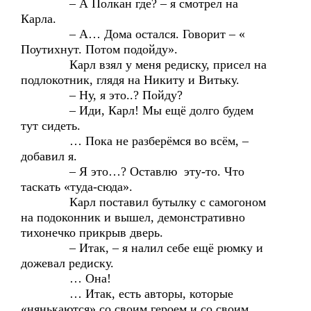
– А Полкан где? – я смотрел на
Карла.
– А… Дома остался. Говорит – «
Поутихнут. Потом подойду».
Карл взял у меня редиску, присел на
подлокотник, глядя на Никиту и Витьку.
– Ну, я это..? Пойду?
– Иди, Карл! Мы ещё долго будем
тут сидеть.
… Пока не разберёмся во всём, –
добавил я.
– Я это…? Оставлю эту-то. Что
таскать «туда-сюда».
Карл поставил бутылку с самогоном
на подоконник и вышел, демонстративно
тихонечко прикрыв дверь.
– Итак, – я налил себе ещё рюмку и
дожевал редиску.
… Она!
… Итак, есть авторы, которые
«нянькаются» со своим героем и со своим