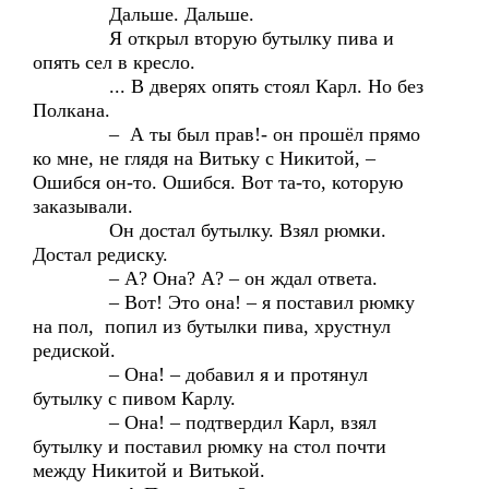
Дальше. Дальше.
Я открыл вторую бутылку пива и
опять сел в кресло.
... В дверях опять стоял Карл. Но без
Полкана.
– А ты был прав!- он прошёл прямо
ко мне, не глядя на Витьку с Никитой, –
Ошибся он-то. Ошибся. Вот та-то, которую
заказывали.
Он достал бутылку. Взял рюмки.
Достал редиску.
– А? Она? А? – он ждал ответа.
– Вот! Это она! – я поставил рюмку
на пол, попил из бутылки пива, хрустнул
редиской.
– Она! – добавил я и протянул
бутылку с пивом Карлу.
– Она! – подтвердил Карл, взял
бутылку и поставил рюмку на стол почти
между Никитой и Витькой.