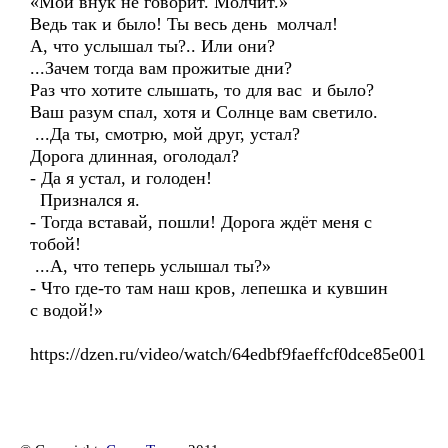
«Мой внук не говорит. Молчит.»
Ведь так и было! Ты весь день молчал!
А, что услышал ты?.. Или они?
...Зачем тогда вам прожитые дни?
Раз что хотите слышать, то для вас и было?
Ваш разум спал, хотя и Солнце вам светило.
...Да ты, смотрю, мой друг, устал?
Дорога длинная, оголодал?
- Да я устал, и голоден!
Признался я.
- Тогда вставай, пошли! Дорога ждёт меня с
тобой!
...А, что теперь услышал ты?»
- Что где-то там наш кров, лепешка и кувшин
с водой!»
https://dzen.ru/video/watch/64edbf9faeffcf0dce85e001