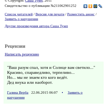
© Copyright:
Саша Тумп
, 2011
Свидетельство о публикации №211062901252
Список читателей
/
Версия для печати
/
Разместить анонс
/
Заявить о нарушении
Другие произведения автора Саша Тумп
Рецензии
Написать рецензию
"Ваш разум спал, хотя и Солнце вам светило..."
Красиво, спараведливо, терпеливо...
Но... мы не знаем кто кого ведёт.
Дед внука или наоборот.
Галина Верба
22.06.2015 06:07
•
Заявить о
нарушении