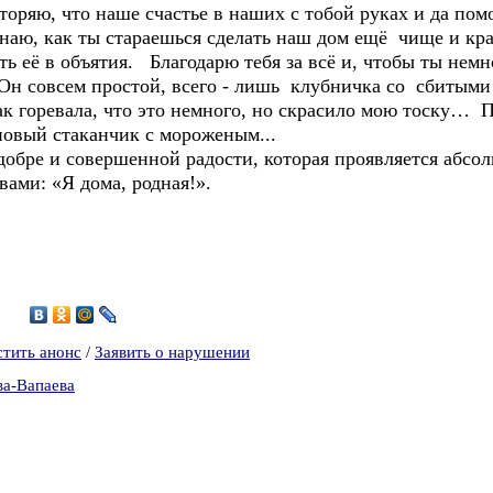
торяю, что наше счастье в наших с тобой руках и да пом
 знаю, как ты стараешься сделать наш дом ещё чище и к
ть её в объятия. Благодарю тебя за всё и, чтобы ты нем
 Он совсем простой, всего - лишь клубничка со сбитыми
так горевала, что это немного, но скрасило мою тоску…
новый стаканчик с мороженым...
 добре и совершенной радости, которая проявляется абсо
вами: «Я дома, родная!».
3
стить анонс
/
Заявить о нарушении
ва-Вапаева