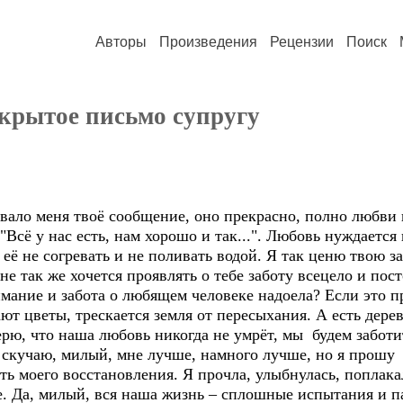
Авторы
Произведения
Рецензии
Поиск
открытое письмо супругу
вало меня твоё сообщение, оно прекрасно, полно любви 
Всё у нас есть, нам хорошо и так...". Любовь нуждается 
 её не согревать и не поливать водой. Я так ценю твою з
не так же хочется проявлять о тебе заботу всецело и пос
имание и забота о любящем человеке надоела? Если это п
ют цветы, трескается земля от пересыхания. А есть дерев
ерю, что наша любовь никогда не умрёт, мы будем заботи
скучаю, милый, мне лучше, намного лучше, но я прошу 
сть моего восстановления. Я прочла, улыбнулась, поплака
че. Да, милый, вся наша жизнь – сплошные испытания и па